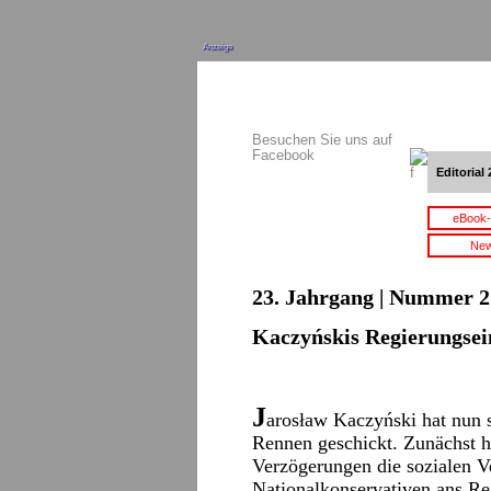
Anzeige
Besuchen Sie uns auf
Facebook
Editorial 
eBook-
New
23. Jahrgang | Nummer 21
Kaczyńskis Regierungsein
J
arosław Kaczyński hat nun s
Rennen geschickt. Zunächst ha
Verzögerungen die sozialen V
Nationalkonservativen ans R