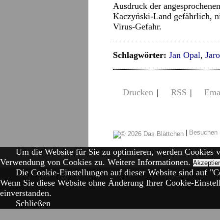
Ausdruck der angesprochenen 
Kaczyński-Land gefährlich, 
Virus-Gefahr.
Schlagwörter:
Jan Opal
,
Jar
Drucken
|
RSS
|
Ema
|
Besuchen 
Um die Website für Sie zu optimieren, werden Cookies 
Verwendung von Cookies zu.
Weitere Informationen.
Akzeptie
Die Cookie-Einstellungen auf dieser Website sind auf "Co
Wenn Sie diese Website ohne Änderung Ihrer Cookie-Einstell
einverstanden.
Schließen