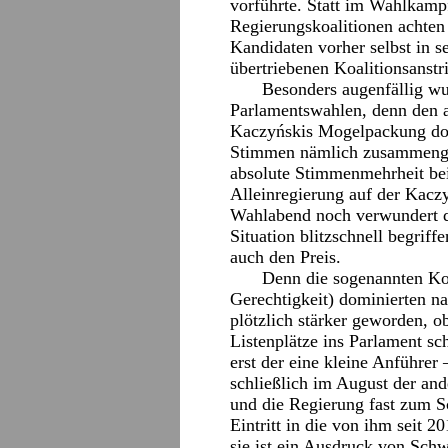
vorführte. Statt im Wahlkamp
Regierungskoalitionen achten 
Kandidaten vorher selbst in s
übertriebenen Koalitionsanstr
Besonders augenfällig wur
Parlamentswahlen, denn den
Kaczyńskis Mogelpackung doch
Stimmen nämlich zusammenge
absolute Stimmenmehrheit bei
Alleinregierung auf der Kacz
Wahlabend noch verwundert di
Situation blitzschnell begriff
auch den Preis.
Denn die sogenannten Koa
Gerechtigkeit) dominierten n
plötzlich stärker geworden, o
Listenplätze ins Parlament sch
erst der eine kleine Anführer
schließlich im August der an
und die Regierung fast zum Sc
Eintritt in die von ihm seit 
sie ist ein Ausdruck von Schw