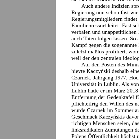
Auch andere Indizien spr
Regierung nun schon fast wie 
Regierungsmitgliedern findet 
Familienressort leitet. Fast s
verbalen und unappetitliche
auch Taten folgen lassen. So
Kampf gegen die sogenannte L
zuletzt maßlos profiliert, wo
weil der den zentralen ideol
Auf den Posten des Mini
hievte Kaczyński deshalb ein
Czarnek, Jahrgang 1977, Hoch
Universität in Lublin. Als vo
Lublin hatte er im März 2018
Entfernung der Gedenktafel f
pflichteifrig den Willen des 
wurde Czarnek im Sommer auff
Geschmack Kaczyńskis davon 
richtigen Menschen seien, da
linksradikalen Zumutungen de
Polens Öffentlichkeit höchst u