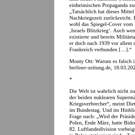
einheimischen Propaganda zum
„Tatsächlich hat dieses Mittel 
Nachkriegszeit zurückreicht. E
wohl das Spiegel-Cover vom 1
‚Israels Blitzkrieg‘. Auch wen
existierte und bereits Militär
er doch nach 1939 vor allem 
Frankreich verbunden […].“
Monty Ott: Warum es falsch is
berliner-zeitung.de
, 18.03.20
*
Die Welt ist wahrlich nicht z
der beiden nuklearen Supermä
Kriegsverbrecher“, meint Diet
im Bundestag. Und im Hinbli
Frage nach: „Wird der Präsid
Polen, Ende März, hatte Bide
82. Luftlandedivision vorbe