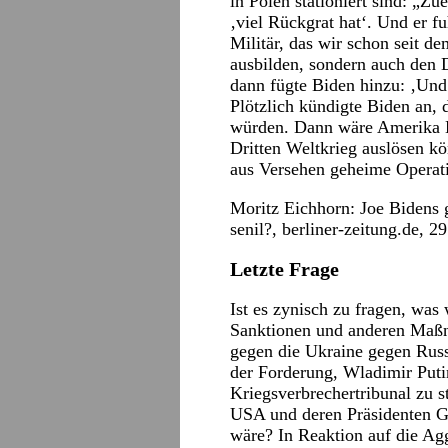
in Polen stationiert sind: „Zu
‚viel Rückgrat hat‘. Und er f
Militär, das wir schon seit d
ausbilden, sondern auch den D
dann fügte Biden hinzu: ‚Und 
Plötzlich kündigte Biden an, 
würden. Dann wäre Amerika K
Dritten Weltkrieg auslösen kö
aus Versehen geheime Operat
Moritz Eichhorn: Joe Bidens g
senil?,
berliner-zeitung.de
, 2
Letzte Frage
Ist es zynisch zu fragen, wa
Sanktionen und anderen Maßna
gegen die Ukraine gegen Russ
der Forderung, Wladimir Putin
Kriegsverbrechertribunal zu s
USA und deren Präsidenten G
wäre? In Reaktion auf die Ag