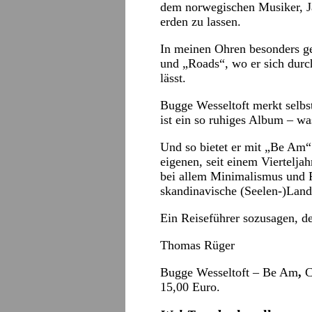
dem norwegischen Musiker, J
erden zu lassen.
In meinen Ohren besonders g
und „Roads“, wo er sich dur
lässt.
Bugge Wesseltoft merkt selbst
ist ein so ruhiges Album – w
Und so bietet er mit „Be Am“
eigenen, seit einem Viertelja
bei allem Minimalismus und 
skandinavische (Seelen-)Land
Ein Reiseführer sozusagen, d
Thomas Rüger
Bugge Wesseltoft – Be Am
,
C
15,00 Euro.