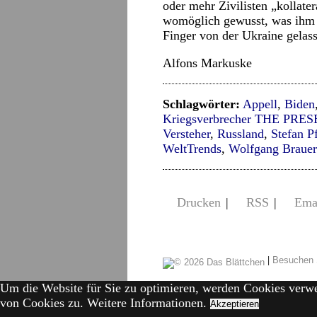
oder mehr Zivilisten „kollate
womöglich gewusst, was ihm 
Finger von der Ukraine gelas
Alfons Markuske
Schlagwörter:
Appell
,
Biden
Kriegsverbrecher THE PRE
Versteher
,
Russland
,
Stefan Pf
WeltTrends
,
Wolfgang Brauer
Drucken
|
RSS
|
Ema
|
Besuchen 
Um die Website für Sie zu optimieren, werden Cookies verw
von Cookies zu.
Weitere Informationen.
Akzeptieren