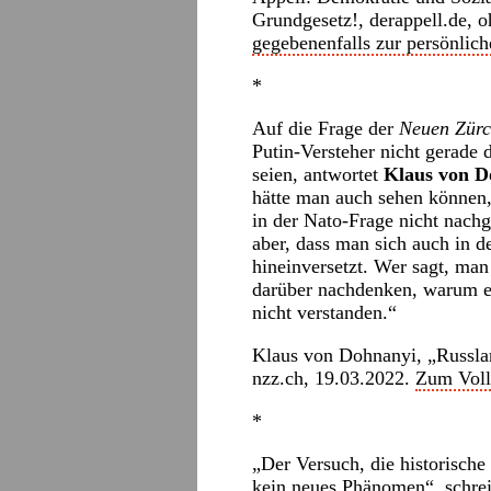
Grundgesetz!,
derappell.de
, 
gegebenenfalls zur persönliche
*
Auf die Frage der
Neuen Zürc
Putin-Versteher nicht gerade 
seien, antwortet
Klaus von D
hätte man auch sehen können,
in der Nato-Frage nicht nachgi
aber, dass man sich auch in 
hineinversetzt. Wer sagt, man
darüber nachdenken, warum es 
nicht verstanden.“
Klaus von Dohnanyi, „Russland
nzz.ch
, 19.03.2022.
Zum Vollt
*
„Der Versuch, die historische
kein neues Phänomen“, schre