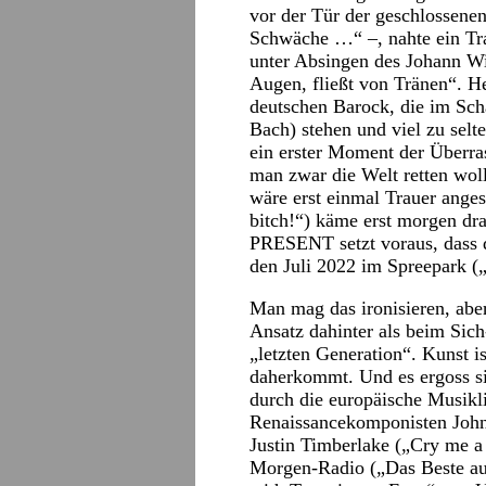
vor der Tür der geschlossenen
Schwäche …“ –, nahte ein Tr
unter Absingen des Johann Wi
Augen, fließt von Tränen“. He
deutschen Barock, die im Sch
Bach) stehen und viel zu selt
ein erster Moment der Überra
man zwar die Welt retten wol
wäre erst einmal Trauer ange
bitch!“) käme erst morgen dr
PRESENT setzt voraus, dass da
den Juli 2022 im Spreepark („
Man mag das ironisieren, aber
Ansatz dahinter als beim Sic
„letzten Generation“. Kunst 
daherkommt. Und es ergoss si
durch die europäische Musikl
Renaissancekomponisten John
Justin Timberlake („Cry me a
Morgen-Radio („Das Beste au