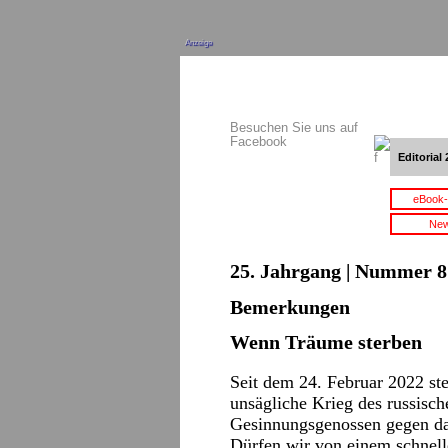
Anzeige
Besuchen Sie uns auf
Facebook
Editorial 
eBook-
New
25. Jahrgang | Nummer 8 
Bemerkungen
Wenn Träume sterben
Seit dem 24. Februar 2022 ste
unsägliche Krieg des russisch
Gesinnungsgenossen gegen da
Dürfen wir von einem schnel