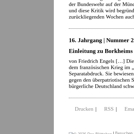
der Bundeswehr auf der Münchn
und diese Kritik wird begründe
zurückliegenden Wochen au
16. Jahrgang | Nummer 2
Einleitung zu Borkheims
von Friedrich Engels […] Die
dem französischen Krieg im „
Separatabdruck. Sie bewiesen
gegen den überpatriotischen S
bürgerliche Deutschland sch
Drucken
|
RSS
|
Ema
|
Besuchen 