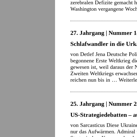
zerebralen Defizite gemacht h
Washington vergangene Woc
27. Jahrgang | Nummer 14 
Schlafwandler in die Ur
von Detlef Jena Deutsche Pol
begonnene Erste Weltkrieg di
gewesen ist, weil daraus der
Zweiten Weltkriegs erwachse
reichen nun bis in …
Weiterl
25. Jahrgang | Nummer 2
US-Strategiedebatten – a
von Sarcasticus Diese Ukraine
nur das Aufwärmen. Admiral 