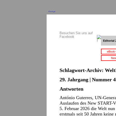
Anzeige
Besuchen Sie uns auf
Facebook
Editorial 
eBook-
New
Schlagwort-Archiv:
Welt
29. Jahrgang | Nummer 4 
Antworten
António Guterres, UN-General
Auslaufen des New START-Ve
5. Februar 2026 die Welt nun
erstmals seit 50 Jahren keine