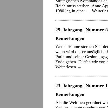
Strategischen Kommandos der
Reich muss sterben. Anne Ap
1980 lag in einer …
Weiterle
25. Jahrgang | Nummer 8 
Bemerkungen
Wenn Träume sterben Seit dem
wann wird dieser unsägliche 
Putin und seiner Gesinnungs
Ende gehen. Dürfen wir von 
Weiterlesen
→
23. Jahrgang | Nummer 15
Bemerkungen
Als die Welt neu geordnet wu
Weltgeschichte geschrieben: