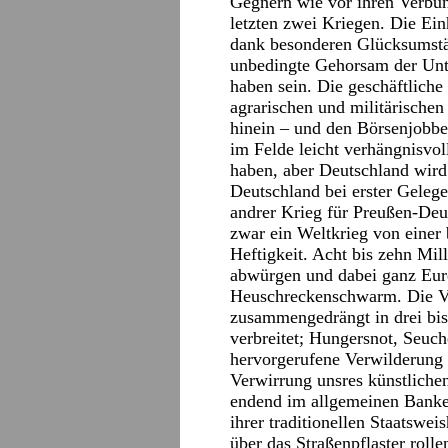
Gegnern wie vor ihren Verbün
letzten zwei Kriegen. Die Ein
dank besonderen Glücksumstä
unbedingte Gehorsam der Unte
haben sein. Die geschäftliche
agrarischen und militärischen 
hinein – und den Börsenjobbe
im Felde leicht verhängnisvo
haben, aber Deutschland wird
Deutschland bei erster Gelege
andrer Krieg für Preußen-Deu
zwar ein Weltkrieg von einer
Heftigkeit. Acht bis zehn Mil
abwürgen und dabei ganz Euro
Heuschreckenschwarm. Die Ve
zusammengedrängt in drei bis
verbreitet; Hungersnot, Seuch
hervorgerufene Verwilderung 
Verwirrung unsres künstlichen
endend im allgemeinen Banke
ihrer traditionellen Staatswei
über das Straßenpflaster rolle