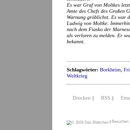
Es war Graf von Moltkes letzt
Amte des Chefs des Großen Ge
Warnung gröblichst. Es war d
Ludwig von Moltke. Immerhin 
nach dem Fiasko der Marnesch
als verloren zu melden. Er wu
bekannt.
Schlagwörter:
Borkheim
,
Fr
Weltkrieg
Drucken
|
RSS
|
Ema
|
Besuchen 