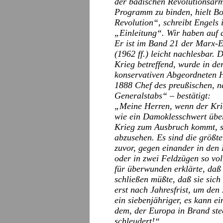
der badischen Revolutionsarm
Programm zu binden, hielt Bor
Revolution“, schreibt Engels 
„Einleitung“. Wir haben auf d
Er ist im Band 21 der Marx-E
(1962 ff.) leicht nachlesbar
Krieg betreffend, wurde in d
konservativen Abgeordneten 
1888 Chef des preußischen, 
Generalstabs“ – bestätigt:
„Meine Herren, wenn der Krie
wie ein Damoklesschwert übe
Krieg zum Ausbruch kommt, so
abzusehen. Es sind die größt
zuvor, gegen einander in den 
oder in zwei Feldzügen so vol
für überwunden erklärte, daß
schließen müßte, daß sie sich
erst nach Jahresfrist, um de
ein siebenjähriger, es kann e
dem, der Europa in Brand stec
schleudert!“