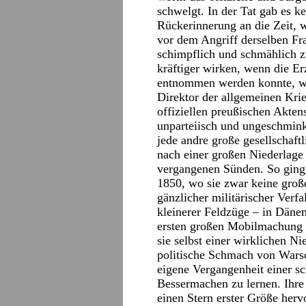
schwelgt. In der Tat gab es ke
Rückerinnerung an die Zeit, 
vor dem Angriff derselben Fra
schimpflich und schmählich 
kräftiger wirken, wenn die E
entnommen werden konnte, wo
Direktor der allgemeinen Kri
offiziellen preußischen Akte
unparteiisch und ungeschmink
jede andre große gesellschaftl
nach einer großen Niederlage 
vergangenen Sünden. So ging
1850, wo sie zwar keine große
gänzlicher militärischer Verfa
kleinerer Feldzüge – in Däne
ersten großen Mobilmachung 
sie selbst einer wirklichen N
politische Schmach von Wars
eigene Vergangenheit einer s
Bessermachen zu lernen. Ihre m
einen Stern erster Größe herv