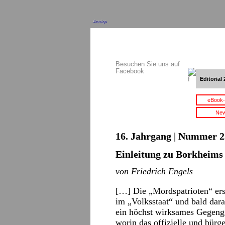
Anzeige
Besuchen Sie uns auf
Facebook
Editorial 
eBook-
New
16. Jahrgang | Nummer 2
Einleitung zu Borkheims
von Friedrich Engels
[…] Die „Mordspatrioten“ ers
im „Volksstaat“ und bald dara
ein höchst wirksames Gegengi
worin das offizielle und bür