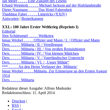
Jan Meier . . . . . Eine Zukunft des Lesens
Erhard Weinholz . . . . . Michael Jackson auf der Hufelandstraße
Dieter Naumann . . . . . Das Hotel Fahrenheit
Thaddäus Faber . . . . . Limericks (XXIV)
Antworten
|
Bemerkungen
XXL: 100 Jahre Erster Weltkrieg (Reprints I)
Editorial
Jörn Schütrumpf . . . . . Weltkrieg
Ignaz Wrobel . . . . . Offizier und Mann / I. / Offizier und Mann
Ders. . . . . . Militaria / II. / Verpflegung
Ders. . . . . . Militaria / III. / Von großen Requisitionen
Ders. . . . . . Militaria / IV. / Von kleinen Mädchen
Ders. . . . . . Militaria / V. / Vaterländischer Unterricht
Ders. . . . . . Militaria / VI. / „Unser Militär“
*** . . . . . An den Herrn Verfasser der ‚Militaria‘
Ignaz Wrobel . . . . . Militaria. Zur Erinnerung an den Ersten August
1914
Ders. . . . . . Militaria
Redakteur dieser Ausgabe: Alfons Markuske
Redaktionsschluss: 11. April 2014
Drucken
|
RSS
|
Email
|