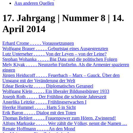
Aus anderen Quellen
17. Jahrgang | Nummer 8 | 14.
April 2014
Erhard Crome . . . . . Voraussetzungen
Wolfgang Brauer . . . . . Geburtstag eines Ausgegrenzten
Lutz Unterseher . . . . . Von der Leyen – von der Leine?
Stephan Wohanka . . . . . Big Data und die politischen Folgen
Mely Kiyak . . . . . Neunzehn Fünfzehn. Als die Armenier spazieren
gingen
Jürgen Heiducoff . . . . . Feuerbach – Marx – Gauck. Über den
Umgang mit der Veränderung der Welt
Edgar Benkwitz . . . . . Diplomatisches Gerangel
Wolfgang Klein . . . . . Ein liberaler Bildungsbürger 1933
Joseph Roth . . . . . Der Frühling die schönste Jahreszeit
Angelika Leitzke . . . . . Frühlingserwachen I
Heerke Hummel . . . . . Harts 5 in Sicht
Erik Baron . . . . . Dialog mit den Toten
Thomas Behlert . . . . . Frauenpower zum Hören. Zwingend!
Alfons Markuske . . . . . Wer zählt die Völker, nennt die Namen …
Renate Hoffmann . . . . . An den Mond