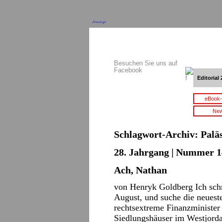
Anzeige
Besuchen Sie uns auf
Facebook
Editorial 
eBook-
New
Schlagwort-Archiv:
Palä
28. Jahrgang | Nummer 14
Ach, Nathan
von Henryk Goldberg Ich schr
August, und suche die neueste
rechtsextreme Finanzminister
Siedlungshäuser im Westjorda