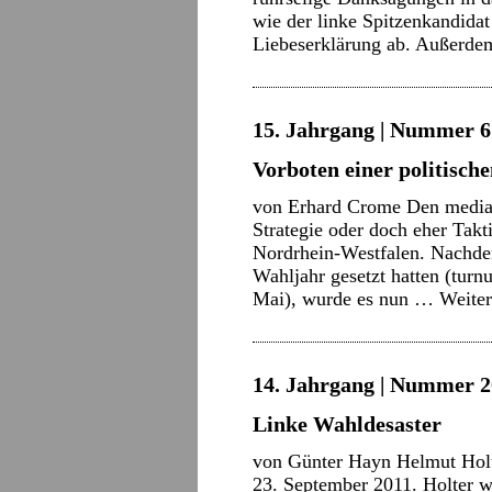
wie der linke Spitzenkandid
Liebeserklärung ab. Außerde
15. Jahrgang | Nummer 6 
Vorboten einer politisch
von Erhard Crome Den mediale
Strategie oder doch eher Takt
Nordrhein-Westfalen. Nachdem
Wahljahr gesetzt hatten (tur
Mai), wurde es nun …
Weite
14. Jahrgang | Nummer 20
Linke Wahldesaster
von Günter Hayn Helmut Holte
23. September 2011. Holter w