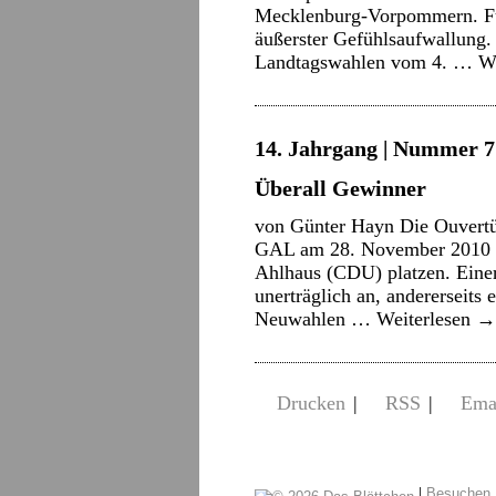
Mecklenburg-Vorpommern. Für
äußerster Gefühlsaufwallung. E
Landtagswahlen vom 4. …
W
14. Jahrgang | Nummer 7 |
Überall Gewinner
von Günter Hayn Die Ouvertü
GAL am 28. November 2010 di
Ahlhaus (CDU) platzen. Einer
unerträglich an, andererseits
Neuwahlen …
Weiterlesen
→
Drucken
|
RSS
|
Ema
|
Besuchen 