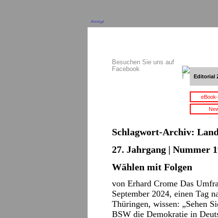
Anzeige
Besuchen Sie uns auf
Facebook
Editorial 
eBook-
New
Schlagwort-Archiv:
Land
27. Jahrgang | Nummer 19
Wählen mit Folgen
von Erhard Crome Das Umfrage
September 2024, einen Tag n
Thüringen, wissen: „Sehen S
BSW die Demokratie in Deuts