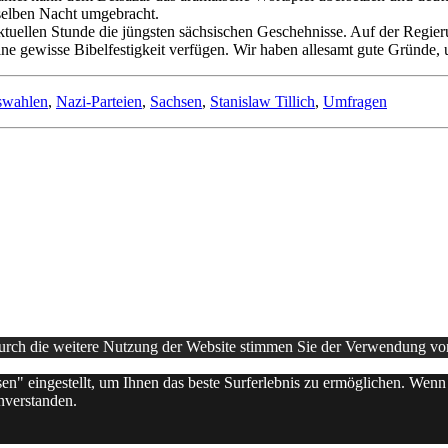
selben Nacht umgebracht.
tuellen Stunde die jüngsten sächsischen Geschehnisse. Auf der Regierung
ine gewisse Bibelfestigkeit verfügen. Wir haben allesamt gute Gründe
swahlen
,
Nazi-Parteien
,
Sachsen
,
Stanislaw Tillich
,
Umfragen
Durch die weitere Nutzung der Website stimmen Sie der Verwendung v
sen" eingestellt, um Ihnen das beste Surferlebnis zu ermöglichen. Wen
nverstanden.