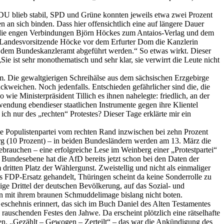
U blieb stabil, SPD und Grüne konnten jeweils etwa zwei Prozent
an sich binden. Dass hier offensichtlich eine auf längere Dauer
en die engen Verbindungen Björn Höckes zum Antaios-Verlag und dem
-Landesvorsitzende Höcke vor dem Erfurter Dom die Kanzlerin
us dem Bundeskanzleramt abgeführt werden.“ So etwas wirkt. Dieser
 ist sehr monothematisch und sehr klar, sie verwirrt die Leute nicht
em. Die gewaltgierigen Schreihälse aus dem sächsischen Erzgebirge
kweichen. Noch jedenfalls. Entschieden gefährlicher sind die, die
wie Ministerpräsident Tillich es ihnen nahelegte: friedlich, an der
wendung ebendieser staatlichen Instrumente gegen ihre Klientel
ich nur des „rechten“ Protestes? Dieser Tage erklärte mir ein
die Populistenpartei vom rechten Rand inzwischen bei zehn Prozent
erg (10 Prozent) – in beiden Bundesländern werden am 13. März die
brauchen – eine erfolgreiche Lese im Weinberg einer „Protestpartei“
 Bundesebene hat die AfD bereits jetzt schon bei den Daten der
itten Platz der Wählergunst. Zweistellig und nicht als einmaliger
s FDP-Ersatz gehandelt, Thüringen scheint da keine Sonderrolle zu
ige Drittel der deutschen Bevölkerung, auf das Sozial- und
ien mit ihrem braunen Schmuddelimage bislang nicht boten.
Geschehnis erinnert, das sich im Buch Daniel des Alten Testamentes
auschenden Festes den Jahwe. Da erscheint plötzlich eine rätselhafte
ten. „Gezählt – Gewogen – Zerteilt“ – das war die Ankündigung des