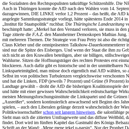
die Sozialisten den Rechtspopulisten tatkräftige Schützenhilfe. Die N
Auch in Thüringen konnte die AfD nach den Wahlen vom 14. Septembe
dazugewinnen, DIE LINKE verlor 1,2 Prozent – das heißt, die AfD ko
angelegte Sammlungsstrategie vorliegt, hätte spätestens Ende 2014 
„Institut für Staatspolitik“ ruchbar. Die
Thüringische Landeszeitung
ve
beschimpft hatte: „Merkel hat den Verstand verloren, sie muss in de
Tage zitierte die
F.A.Z.
den Mannheimer Demoskopen Mathias Jung. Der h
mit mehreren Themen. Die Strategie von Frau Petry ist also die richt
Claus Kleber und die omnipräsenten Talkshow-Dauerkommentierer irren
sind nur die Spitze des Eisberges. Und wenn der Staat die ihm zu Ge
sich nicht an den Krawallen beteiligen, aber sie billigen, stillschwe
Wahlurne. Sitzen die Hoffnungsträger des rechten Protestes erst einm
blockieren. Auch dafür gibt es historische und in der unmittelbaren N
Linksparteimitglied, man müsse doch eigentlich mal AfD wählen, so
Selbst im von politischen Turbulenzen vergleichsweise verschonten N
und hat die Linken, FDP (jeweils 7 Prozent) und Grüne (9 Prozent) 
Landtage gewählt – droht die AfD die bisherigen Koalitionsspiele de
und hätte mit einer gewissen Wahrscheinlichkeit erdrutschartige Wir
meisten Meinungsforschungsinstitute die Linkspartei und die Grünen 
„Ausreißer“, sondern kontinuierlich anwachsend seit Beginn des Jahr
spielen, – auch den Liberalen gelänge derzeit wahrscheinlich der Wie
Politikwissenschaftler
schon seit langem hinweisen
, die salonfähige 
Sieht man sich die zitierten Umfragewerte und das diffuse Weltbild, 
findet. Dort wird im fünften Kapitel das Gastmahl des Königs Belsaz
Schrift an der Wand: „Mene mene tekel u-parsin“. Nur der Prophet D