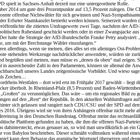
PD spielt in Sachsen-Anhalt derzeit nur eine untergeordnete Rolle.
r 2014 um gute drei Prozentpunkte auf 13,5 Prozent zulegen. Die CD
nnte offenbar Nichtwähler für sich gewinnen und Nazi-Sympathisanten 
in der Erfurter Staatskanzlei bemerkt werden können. Seinerzeit wurd
röffentlichte die zitierten Umfragewerte zwei Tage, nachdem der AfD
n politischen Ruhestand geschickt werden oder in einer Zwangsjacke a
atte die Strategie der AfD-Bundeschefin Frauke Petry analysiert: „Sie
ige, um mit der Brechstange Wähler einzufangen.“
 allerdings, wenn sie meinen, dies alles sei ein alleiniges Ost-Probl
bote stehenden Werkzeuge nachdrücklicher anwendete, würden sie zurüc
igend begrüßen und meinen, man müsse es „denen da oben“ mal zeigen. So 
al in ausreichender Zahl in den Parlamenten, können sie allemal die An
achbarschaft unseres Landes zeitgenössische Vorbilder. Und wieso sage 
 als Zeichen…
ordrhein-Westfalen – dort wird erst im Frühjahr 2017 gewählt – liegt 
locker überholt. In Rheinland-Pfalz (8,5 Prozent) und Baden-Württemb
r „Großen“ zu verunmöglichen. Das wäre – um ein regionales Bild zu ge
kungen auf den „Rest“ der Republik. In den aktuellen Wahlumfragen auf
hinter sich gelassen und rangiert nach CDU/CSU und der SPD auf dem dr
es 2016. Übrigens wird sie von ihren Anhängern offenbar nicht mehr al
dereinzug in den Deutschen Bundestag. Offenbar meint das rechtsanfäll
politische Plattform gefunden zu haben, die ihm die offenen Nazi-Parte
das dahintersteckt, etwas genauer an, so wird man unwillkürlich an ein 
ar von Babylon beschrieben. Dieser schmäht volltrunken während eines r
aniel kann dem Belsazar das aramäische Wortspiel übersetzen und deu