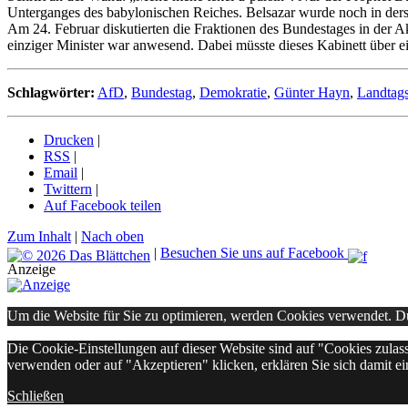
Unterganges des babylonischen Reiches. Belsazar wurde noch in der
Am 24. Februar diskutierten die Fraktionen des Bundestages in der Ak
einziger Minister war anwesend. Dabei müsste dieses Kabinett über e
Schlagwörter:
AfD
,
Bundestag
,
Demokratie
,
Günter Hayn
,
Landtag
Drucken
|
RSS
|
Email
|
Twittern
|
Auf Facebook teilen
Zum Inhalt
|
Nach oben
|
Besuchen Sie uns auf Facebook
Anzeige
Um die Website für Sie zu optimieren, werden Cookies verwendet. 
Die Cookie-Einstellungen auf dieser Website sind auf "Cookies zulas
verwenden oder auf "Akzeptieren" klicken, erklären Sie sich damit ei
Schließen