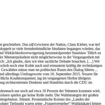
ht geschrieben. Das
zdf
-Gewissen der Nation, Claus Kleber, war tief
, doppelt so viele fremdenfeindliche Straftaten begangen würden, das
und Wirklichkeitsverweigerung herumstolpernder Stanislaw Tillich zu
er Ministerpräsident nicht möglicherweise in der Vergangenheit mit
h: „Ich glaube, dass wir eine sachliche Debatte brauchen. […] Wir
 schob noch eine Kohle nach und ermunterte kräftig die rechtslastigen
nn Gewählten müsse man im politischen Raum den Dialog führen…
s sind allerdings Umfragewerte vom 16. September 2015. Neuere für
Tillichs Koalitionspartner, lag im vergangenen Herbst übrigens
losung rechtsextremen Denkens und Handelns durch die CDU im
ie demnach nur noch auf etwa 16 Prozent der Stimmen kommen wird.
Grünen spielen gar keine Rolle mehr. Die Wahlstrategen der großen
lergebnisse. Stimmt. Pessimistische Kenner des „Landes der
oluter Tiefpunkt waren seine „Frauenversteher“-Wahlplakate) leisten