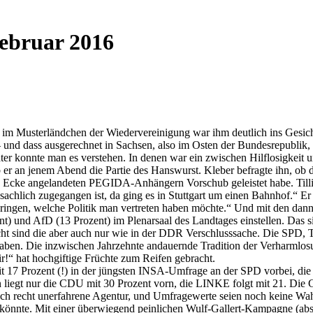
Februar 2016
e im Musterländchen der Wiedervereinigung war ihm deutlich ins Gesic
h – und dass ausgerechnet in Sachsen, also im Osten der Bundesrepublik
er konnte man es verstehen. In denen war ein zwischen Hilflosigkeit 
er an jenem Abend die Partie des Hanswurst. Kleber befragte ihn, ob d
 Ecke angelandeten PEGIDA-Anhängern Vorschub geleistet habe. Tillic
nsachlich zugegangen ist, da ging es in Stuttgart um einen Bahnhof.“ Er
ingen, welche Politik man vertreten haben möchte.“ Und mit den da
zent) und AfD (13 Prozent) im Plenarsaal des Landtages einstellen. Da
eicht sind die aber auch nur wie in der DDR Verschlusssache. Die SPD, 
rt haben. Die inzwischen Jahrzehnte andauernde Tradition der Verharm
ir!“ hat hochgiftige Früchte zum Reifen gebracht.
it 17 Prozent (!) in der jüngsten INSA-Umfrage an der SPD vorbei, d
n liegt nur die CDU mit 30 Prozent vorn, die LINKE folgt mit 21. Die 
ch recht unerfahrene Agentur, und Umfragewerte seien noch keine Wah
 könnte. Mit einer überwiegend peinlichen Wulf-Gallert-Kampagne (abs