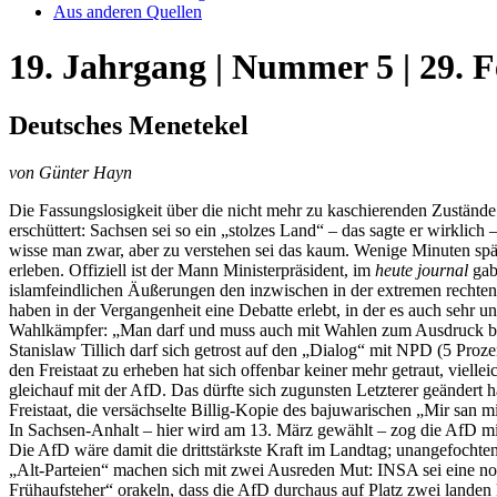
Aus anderen Quellen
19. Jahrgang | Nummer 5 | 29. 
Deutsches Menetekel
von Günter Hayn
Die Fassungslosigkeit über die nicht mehr zu kaschierenden Zuständ
erschüttert: Sachsen sei so ein „stolzes Land“ – das sagte er wirklic
wisse man zwar, aber zu verstehen sei das kaum. Wenige Minuten spät
erleben. Offiziell ist der Mann Ministerpräsident, im
heute journal
gab 
islamfeindlichen Äußerungen den inzwischen in der extremen rechten
haben in der Vergangenheit eine Debatte erlebt, in der es auch sehr u
Wahlkämpfer: „Man darf und muss auch mit Wahlen zum Ausdruck br
Stanislaw Tillich darf sich getrost auf den „Dialog“ mit NPD (5 Pro
den Freistaat zu erheben hat sich offenbar keiner mehr getraut, viell
gleichauf mit der AfD. Das dürfte sich zugunsten Letzterer geände
Freistaat, die versächselte Billig-Kopie des bajuwarischen „Mir san m
In Sachsen-Anhalt – hier wird am 13. März gewählt – zog die AfD m
Die AfD wäre damit die drittstärkste Kraft im Landtag; unangefochte
„Alt-Parteien“ machen sich mit zwei Ausreden Mut: INSA sei eine no
Frühaufsteher“ orakeln, dass die AfD durchaus auf Platz zwei landen