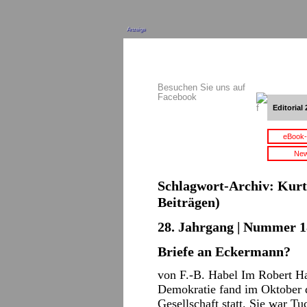
Anzeige
Besuchen Sie uns auf
Facebook
Editorial 
eBook-
New
Schlagwort-Archiv:
Kurt
Beiträgen)
28. Jahrgang | Nummer 18
Briefe an Eckermann?
von F.-B. Habel Im Robert H
Demokratie fand im Oktober d
Gesellschaft statt. Sie war T