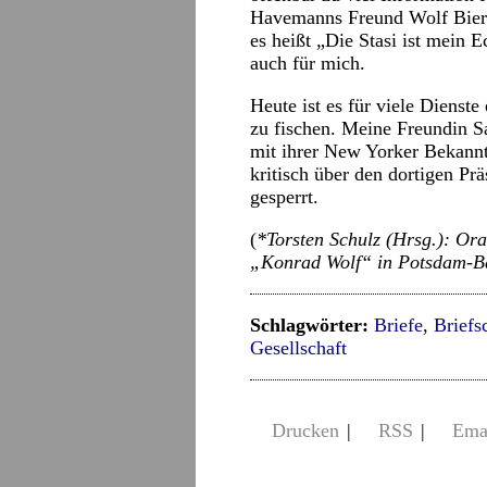
Havemanns Freund Wolf Bierm
es heißt „Die Stasi ist mein 
auch für mich.
Heute ist es für viele Dienst
zu fischen. Meine Freundin S
mit ihrer New Yorker Bekannt
kritisch über den dortigen Pr
gesperrt.
(
*Torsten Schulz (Hrsg.): O
„Konrad Wolf“ in Potsdam-Bab
Schlagwörter:
Briefe
,
Briefs
Gesellschaft
Drucken
|
RSS
|
Ema