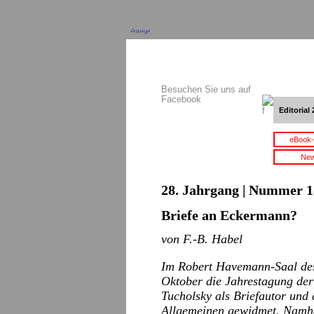
Anzeige
Besuchen Sie uns auf
Facebook
Editorial 
eBook-
New
28. Jahrgang | Nummer 18
Briefe an Eckermann?
von F.-B. Habel
Im Robert Havemann-Saal des
Oktober die Jahrestagung der 
Tucholsky als Briefautor und
Allgemeinen gewidmet. Namhaf