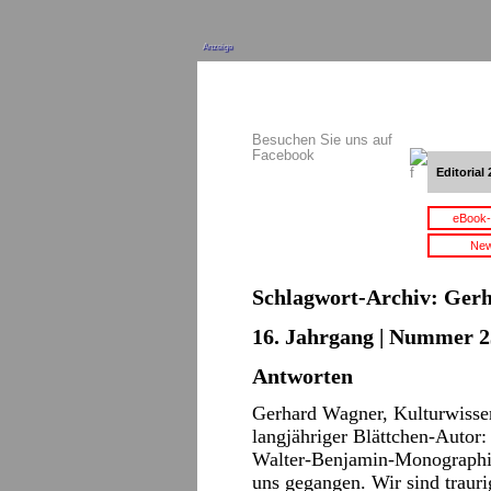
Anzeige
Besuchen Sie uns auf
Facebook
Editorial 
eBook-
New
Schlagwort-Archiv:
Gerh
16. Jahrgang | Nummer 2
Antworten
Gerhard Wagner, Kulturwissen
langjähriger Blättchen-Autor
Walter-Benjamin-Monographie 
uns gegangen. Wir sind trauri