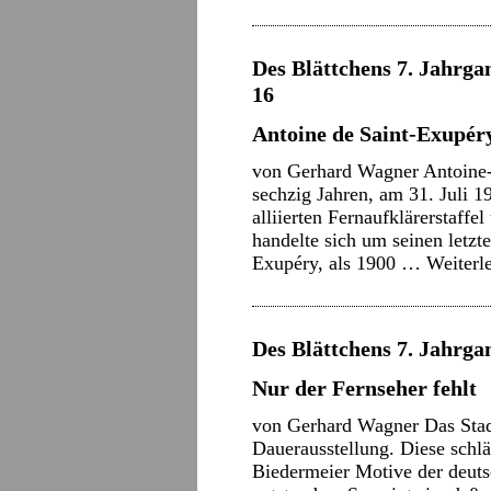
Des Blättchens 7. Jahrgan
16
Antoine de Saint-Exupéry
von Gerhard Wagner Antoine
sechzig Jahren, am 31. Juli 1
alliierten Fernaufklärerstaff
handelte sich um seinen letzt
Exupéry, als 1900 …
Weiterl
Des Blättchens 7. Jahrgan
Nur der Fernseher fehlt
von Gerhard Wagner Das Stad
Dauerausstellung. Diese sch
Biedermeier Motive der deuts