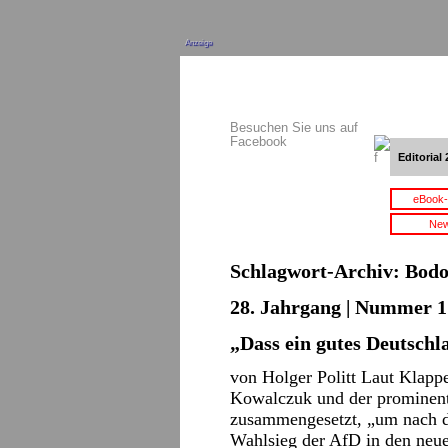
Anzeige
Besuchen Sie uns auf
Facebook
Editorial 
eBook-
New
Schlagwort-Archiv:
Bodo
28. Jahrgang | Nummer 17
„Dass ein gutes Deutschl
von Holger Politt Laut Klappe
Kowalczuk und der prominen
zusammengesetzt, „um nach d
Wahlsieg der AfD in den neue