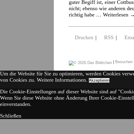
guter Begiff ist, einer Cottb
nicht; ebenso wie anderen de
richtig habe …
Weiterlesen
Drucken
|
RSS
|
Ema
|
Besuchen 
Um die Website für Sie zu optimieren, werden Cookies verw
von Cookies zu.
Weitere Informationen.
Akzeptieren
Die Cookie-Einstellungen auf dieser Website sind auf "Cookie
Wenn Sie diese Website ohne Änderung Ihrer Cookie-Einstell
einverstanden.
Schließen