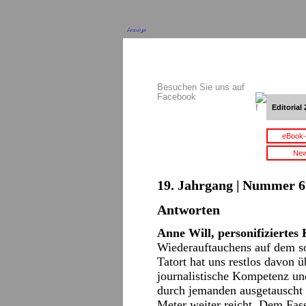
Anzeige
Besuchen Sie uns auf
Facebook
Editorial 
eBook-
New
19. Jahrgang | Nummer 6 
Antworten
Anne Will, personifizierte
Wiederauftauchens auf dem 
Tatort hat uns restlos davon 
journalistische Kompetenz un
durch jemanden ausgetauscht 
Meter weiter reicht. Dem Fas