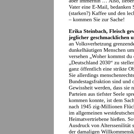
aber immerhin … Also, liebe
Vater eine E-Mail, bedanken 
(starken?) Kaffee und den le
– kommen Sie zur Sache!
Erika Steinbach, Fleisch g
jeglicher geschmacklichen 
an Volksverhetzung grenzende
dunkelhäutigen Menschen umr
versehen „Woher kommst du d
„Deutschland 2030“ zu stelle
ganz öffentlich eine strikte 
Sie allerdings menschenrecht
Bundestagsfraktion sind und o
Gewissheit werden, dass sie 
Parteien aus tiefster Seele sp
kommen konnte, ist dem Sachv
nach 1945 zig-Millionen Flüch
im allgemeinen westdeutschen
Heimatvertriebene hießen. Sow
Ausdruck von Alterssenilität 
der damaligen Willkommensku