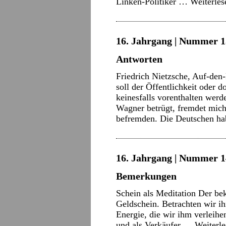
Linken-Politiker …
Weiterle
16. Jahrgang | Nummer 15
Antworten
Friedrich Nietzsche, Auf-den
soll der Öffentlichkeit oder
keinesfalls vorenthalten wer
Wagner betrügt, fremdet mich
befremden. Die Deutschen h
16. Jahrgang | Nummer 14 
Bemerkungen
Schein als Meditation Der bek
Geldschein. Betrachten wir ih
Energie, die wir ihm verleihe
und als Verkäufer …
Weiterl