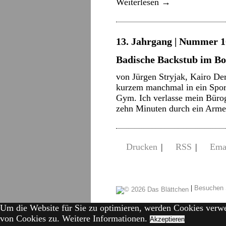
Weiterlesen
→
13. Jahrgang | Nummer 10
Badische Backstub im 
von Jürgen Stryjak, Kairo De
kurzem manchmal in ein Spo
Gym. Ich verlasse mein Büro
zehn Minuten durch ein Armen
Drucken
|
RSS
|
Ema
|
Besuchen 
Um die Website für Sie zu optimieren, werden Cookies verw
von Cookies zu.
Weitere Informationen.
Akzeptieren