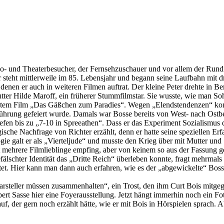
o- und Theaterbesucher, der Fernsehzuschauer und vor allem der Rundfun
 steht mittlerweile im 85. Lebensjahr und begann seine Laufbahn mit dr
denen er auch in weiteren Filmen auftrat. Der kleine Peter drehte in
utter Hilde Maroff, ein früherer Stummfilmstar. Sie wusste, wie man So
bestem Film „Das Gäßchen zum Paradies“. Wegen „Elendstendenzen“ konn
ührung gefeiert wurde. Damals war Bosse bereits von West- nach Ostbe
en bis zu „7-10 in Spreeathen“. Dass er das Experiment Sozialismus 
ische Nachfrage von Richter erzählt, denn er hatte seine speziellen 
ogie galt er als „Vierteljude“ und musste den Krieg über mit Mutter u
t mehrere Filmlieblinge empfing, aber von keinem so aus der Fassung 
 gefälschter Identität das „Dritte Reich“ überleben konnte, fragt mehr
t. Hier kann man dann auch erfahren, wie es der „abgewickelte“ Bosse
darsteller müssen zusammenhalten“, ein Trost, den ihm Curt Bois mitgeg
bert Sasse hier eine Foyerausstellung. Jetzt hängt immerhin noch ein 
, der gern noch erzählt hätte, wie er mit Bois in Hörspielen sprach. Ab