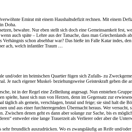
dverwöhnte Emirat mit einem Haushaltsdefizit rechnen. Mit einem Defiz
 in Doha.
setzen, bewahre. Nur eben stellt sich doch eine Gemeinsamkeit fest, we
wenn auch späte – Lehre aus der Tatsache, dass man Griechenlands abst
lles Verhängnis schon absehbar war? Das hieße im Falle Katar indes, de
er ach, welch infantiler Traum …
ule und/oder im heimischen Quartier fügen sich Zufalls- zu Zweckgemei
l. Je nach eigener Muskel- beziehungsweise Geisteskraft geben die and
rsche, ist in der Regel eine Zellteilung angesagt. Nun entstehen Gruppe
n spielte, hasst sich nun von Herzen, denn im Gegensatz zur erwiesene
 täglich als gemein, verschlagen, brutal und feige; sie sind halt die 
lnen und aus einer furchterregenden Übermacht heraus. Wer versucht, sic
enten. Zwischen denen geht es dann aber solange zur Sache, bis es mögl
 Anderen“ entweder eine lange Trauerzeit als Verlierer oder aber die Un
es sehr freundlich auszudrücken. Wo es zwangsläufig an Reife und/oder 