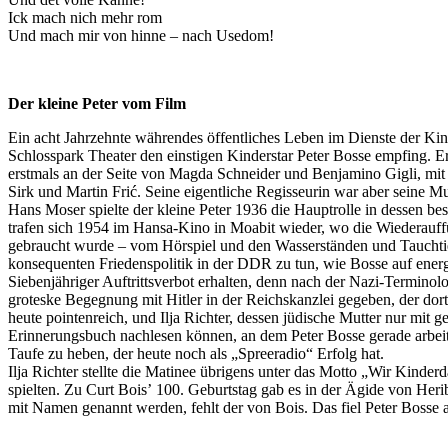
Ick mach nich mehr rom
Und mach mir von hinne – nach Usedom!
Der kleine Peter vom Film
Ein acht Jahrzehnte währendes öffentliches Leben im Dienste der Kin
Schlosspark Theater den einstigen Kinderstar Peter Bosse empfing. Er
erstmals an der Seite von Magda Schneider und Benjamino Gigli, mit 
Sirk und Martin Frić. Seine eigentliche Regisseurin war aber seine M
Hans Moser spielte der kleine Peter 1936 die Hauptrolle in dessen 
trafen sich 1954 im Hansa-Kino in Moabit wieder, wo die Wiederauff
gebraucht wurde – vom Hörspiel und den Wasserständen und Tauchtief
konsequenten Friedenspolitik in der DDR zu tun, wie Bosse auf energ
Siebenjähriger Auftrittsverbot erhalten, denn nach der Nazi-Terminol
groteske Begegnung mit Hitler in der Reichskanzlei gegeben, der dor
heute pointenreich, und Ilja Richter, dessen jüdische Mutter nur mit
Erinnerungsbuch nachlesen können, an dem Peter Bosse gerade arbeite
Taufe zu heben, der heute noch als „Spreeradio“ Erfolg hat.
Ilja Richter stellte die Matinee übrigens unter das Motto „Wir Kinder
spielten. Zu Curt Boisʼ 100. Geburtstag gab es in der Ägide von Heri
mit Namen genannt werden, fehlt der von Bois. Das fiel Peter Bosse auf