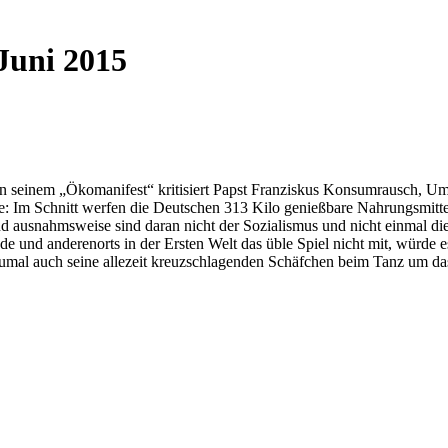
Juni 2015
n seinem „Ökomanifest“ kritisiert Papst Franziskus Konsumrausch, Umw
dere: Im Schnitt werfen die Deutschen 313 Kilo genießbare Nahrungsmit
 Und ausnahmsweise sind daran nicht der Sozialismus und nicht einmal die 
 und anderenorts in der Ersten Welt das üble Spiel nicht mit, würde e
 zumal auch seine allezeit kreuzschlagenden Schäfchen beim Tanz um d