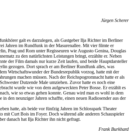
Jürgen Scherer
khörer galt es darzulegen, als Gastgeber Ilja Richter im Berliner
ei Jahren im Rundfunk in der Masurenallee. Mit vier filmte er
 Berlin, Prag und Rom unter Regisseuren wie Augusto Genina, Douglas
hnematz zu den natürlichsten Leistungen bringt, erzählte er. Neben
te der Film damals nur kurze Zeit laufen, und beide Hauptdarsteller
rlin gezogen. Dort sprach er am Berliner Rundfunk alles, was
dem Wirtschaftswunder der Bundesrepublik vorzog, hatte mit der
Erfahrungen machen müssen. Nach der Reichspogromnacht hatte er als
nd Schwester Dutzende Male umziehen. Zuvor hatte es noch eine
gebracht wurde wie von dem aufgeweckten Peter Bosse. Er erzählt es
mals nach, wie so etwas gehen konnte. Genau wird man es wohl in dem
 in den neunziger Jahren schaffte, einen neuen Radiosender aus der
eben hatte, als beide vor fünfzig Jahren im Schlosspark Theater
Foto mit Curt Bois im Foyer. Doch während alle anderen Schauspieler
er danach hat Ilja Richter ihn nicht gefragt.
Frank Burkhard