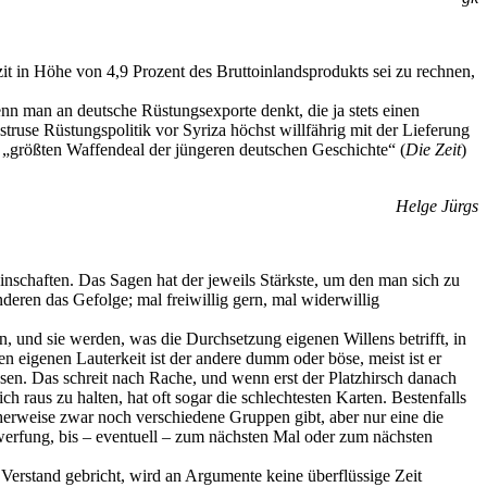
it in Höhe von 4,9 Prozent des Bruttoinlandsprodukts sei zu rechnen,
nn man an deutsche Rüstungsexporte denkt, die ja stets einen
ruse Rüstungspolitik vor Syriza höchst willfährig mit der Lieferung
n „größten Waffendeal der jüngeren deutschen Geschichte“ (
Die Zeit
)
Helge Jürgs
nschaften. Das Sagen hat der jeweils Stärkste, um den man sich zu
eren das Gefolge; mal freiwillig gern, mal widerwillig
n, und sie werden, was die Durchsetzung eigenen Willens betrifft, in
n eigenen Lauterkeit ist der andere dumm oder böse, meist ist er
Bösen. Das schreit nach Rache, und wenn erst der Platzhirsch danach
h raus zu halten, hat oft sogar die schlechtesten Karten. Bestenfalls
icherweise zwar noch verschiedene Gruppen gibt, aber nur eine die
terwerfung, bis – eventuell – zum nächsten Mal oder zum nächsten
Verstand gebricht, wird an Argumente keine überflüssige Zeit