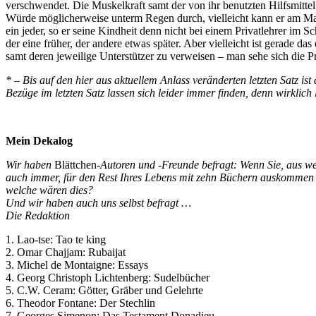
verschwendet. Die Muskelkraft samt der von ihr benutzten Hilfsmittel 
Würde möglicherweise unterm Regen durch, vielleicht kann er am Mach
ein jeder, so er seine Kindheit denn nicht bei einem Privatlehrer im S
der eine früher, der andere etwas später. Aber vielleicht ist gerade 
samt deren jeweilige Unterstützer zu verweisen – man sehe sich die P
* – Bis auf den hier aus aktuellem Anlass veränderten letzten Satz ist
Bezüge im letzten Satz lassen sich leider immer finden, denn wirklic
Mein Dekalog
Wir haben
Blättchen
-Autoren und -Freunde befragt: Wenn Sie, aus 
auch immer, für den Rest Ihres Lebens mit zehn Büchern auskommen
welche wären dies?
Und wir haben auch uns selbst befragt …
Die Redaktion
1. Lao-tse: Tao te king
2. Omar Chajjam: Rubaijat
3. Michel de Montaigne: Essays
4. Georg Christoph Lichtenberg: Sudelbücher
5. C.W. Ceram: Götter, Gräber und Gelehrte
6. Theodor Fontane: Der Stechlin
7. Georges Simenon: Das Testament Donadieu