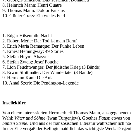
8. Heinrich Mann: Henri Quatre
9. Thomas Mann: Doktor Faustus
10. Günter Grass: Ein weites Feld
1. Edgar Hilsenrath: Nacht
2. Robert Merle: Der Tod ist mein Beruf
3. Erich Maria Remarque: Der Funke Leben
4. Ernest Hemingway: 49 Stories
5. Stefan Heym: Ahasver
6. Stefan Zweig: Josef Fouche
7. Lion Feuchtwanger: Der jüdische Krieg (3 Bände)
8. Erwin Strittmatter: Der Wundertäter (3 Bände)
9. Hermann Kant: Die Aula
10. Antal Szerb: Die Pendragon-Legende
Insellektüre
Von einem interessierten Herrn erhielt Thomas Mann, aus gegebenem 
Wahl:
Väter und Söhne
(Iwan Turgenjew), Goethes
Faust
; etwas vo
bunten Steine
. Und aus der französischen Literatur wahrscheinlich n
In der Eile vergaß der Befragte natürlich das wichtigste Werk. Dasjen