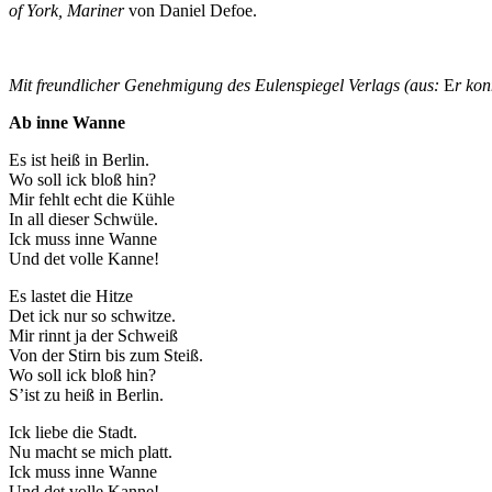
of York, Mariner
von Daniel Defoe.
Mit freundlicher Genehmigung des Eulenspiegel Verlags (aus:
E
r kon
Ab inne Wanne
Es ist heiß in Berlin.
Wo soll ick bloß hin?
Mir fehlt echt die Kühle
In all dieser Schwüle.
Ick muss inne Wanne
Und det volle Kanne!
Es lastet die Hitze
Det ick nur so schwitze.
Mir rinnt ja der Schweiß
Von der Stirn bis zum Steiß.
Wo soll ick bloß hin?
Sʼist zu heiß in Berlin.
Ick liebe die Stadt.
Nu macht se mich platt.
Ick muss inne Wanne
Und det volle Kanne!