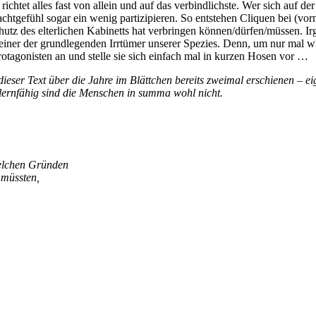
richtet alles fast von allein und auf das verbindlichste. Wer sich auf d
tgefühl sogar ein wenig partizipieren. So entstehen Cliquen bei (vorn
chutz des elterlichen Kabinetts hat verbringen können/dürfen/müssen. Ir
das einer der grundlegenden Irrtümer unserer Spezies. Denn, um nur mal
rotagonisten an und stelle sie sich einfach mal in kurzen Hosen vor …
 dieser Text über die Jahre im Blättchen bereits zweimal erschienen – e
h lernfähig sind die Menschen in summa wohl nicht.
welchen Gründen
 müssten,