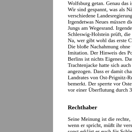
Wolfsburg getan. Genau das i
Wir sind gespannt, was als N
verschiedene Landesregierun
Irgendetwas Neues
müssen
di
Jungs am Wegesrand. Irgend
Schleswig-Holstein prüft, die
Na, wer gibt wohl das erste 
Die bloße Nachahmung ohne w
Imitation. Der Hinweis des P
Berlins ist nichts Eigenes. D
Trachtenjacke hatte sich auch
angezogen. Dass er damit cha
Landrates von Ost-Prignitz-Ru
bemerkt. Der sperrte vor Ost
vor einer Überflutung durch 3
Rechthaber
Seine Meinung ist die rechte,
wenn er spricht, müßt ihr ve
sonst erklärt er euch für Schl