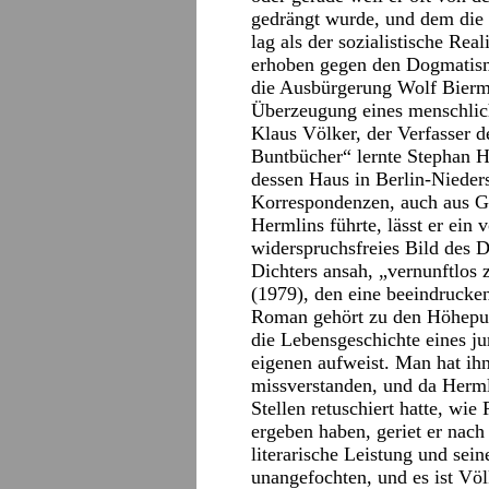
gedrängt wurde, und dem die 
lag als der sozialistische Re
erhoben gegen den Dogmatismu
die Ausbürgerung Wolf Bierman
Überzeugung eines menschlich
Klaus Völker, der Verfasser d
Buntbücher“ lernte Stephan H
dessen Haus in Berlin-Niede
Korrespondenzen, auch aus Ge
Hermlins führte, lässt er ein 
widerspruchsfreies Bild des Di
Dichters ansah, „vernunftlos
(1979), den eine beeindrucken
Roman gehört zu den Höhepun
die Lebensgeschichte eines ju
eigenen aufweist. Man hat ih
missverstanden, und da Herml
Stellen retuschiert hatte, wi
ergeben haben, geriet er nach
literarische Leistung und sein
unangefochten, und es ist Völ