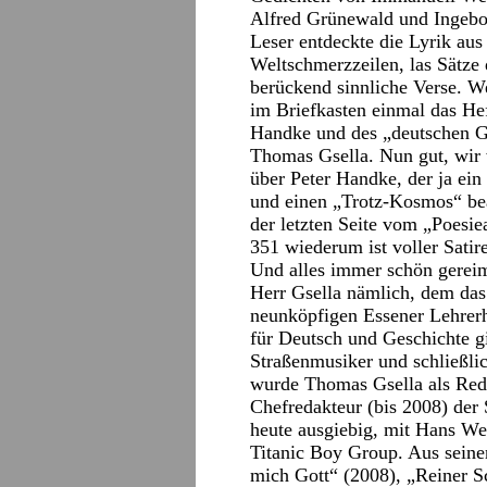
Alfred Grünewald und Ingebo
Leser entdeckte die Lyrik aus
Weltschmerzzeilen, las Sätze
berückend sinnliche Verse. W
im Briefkasten einmal das He
Handke und des „deutschen G
Thomas Gsella. Nun gut, wir 
über Peter Handke, der ja ein
und einen „Trotz-Kosmos“ bea
der letzten Seite vom „Poes
351 wiederum ist voller Satir
Und alles immer schön gereim
Herr Gsella nämlich, dem das
neunköpfigen Essener Lehrer
für Deutsch und Geschichte gi
Straßenmusiker und schließlic
wurde Thomas Gsella als Reda
Chefredakteur (bis 2008) der S
heute ausgiebig, mit Hans We
Titanic Boy Group. Aus seine
mich Gott“ (2008), „Reiner S