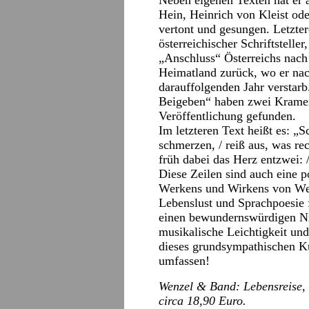
Neben eigenen Texten hat er 
Hein, Heinrich von Kleist od
vertont und gesungen. Letztere
österreichischer Schriftstell
„Anschluss“ Österreichs nach 
Heimatland zurück, wo er nac
darauffolgenden Jahr verstarb
Beigeben“ haben zwei Kramer-
Veröffentlichung gefunden.
Im letzteren Text heißt es: „S
schmerzen, / reiß aus, was re
früh dabei das Herz entzwei: 
Diese Zeilen sind auch eine 
Werkens und Wirkens von We
Lebenslust und Sprachpoesie 
einen bewundernswürdigen Ni
musikalische Leichtigkeit un
dieses grundsympathischen Kü
umfassen!
Wenzel & Band: Lebensreise,
circa 18,90 Euro.