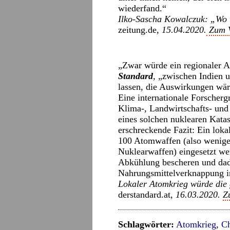
wiederfand.“
Ilko-Sascha Kowalczuk: „Wo 
zeitung.de
, 15.04.2020.
Zum Vo
„Zwar würde ein regionaler A
Standard
, „zwischen Indien u
lassen, die Auswirkungen wär
Eine internationale Forschergr
Klima-, Landwirtschafts- und
eines solchen nuklearen Kata
erschreckende Fazit: Ein loka
100 Atomwaffen (also weniger 
Nuklearwaffen) eingesetzt we
Abkühlung bescheren und dad
Nahrungsmittelverknappung i
Lokaler Atomkrieg würde die 
derstandard.at
, 16.03.2020.
Z
Schlagwörter:
Atomkrieg
,
Ch