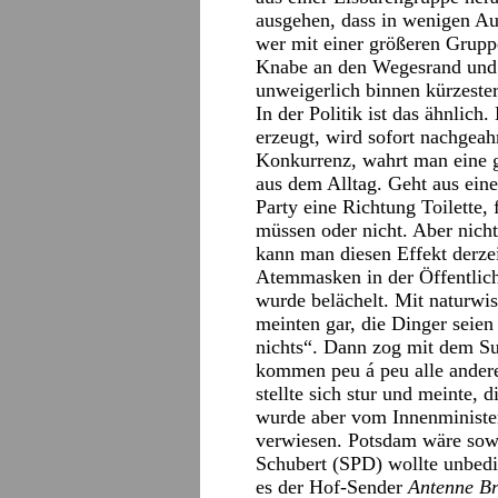
ausgehen, dass in wenigen A
wer mit einer größeren Gruppe
Knabe an den Wegesrand und 
unweigerlich binnen kürzester
In der Politik ist das ähnlich
erzeugt, wird sofort nachgeah
Konkurrenz, wahrt man eine g
aus dem Alltag. Geht aus ein
Party eine Richtung Toilette,
müssen oder nicht. Aber nicht
kann man diesen Effekt derzei
Atemmasken in der Öffentli
wurde belächelt. Mit naturwis
meinten gar, die Dinger seien 
nichts“. Dann zog mit dem Su
kommen peu á peu alle ander
stellte sich stur und meinte,
wurde aber vom Innenminister
verwiesen. Potsdam wäre sow
Schubert (SPD) wollte unbedi
es der Hof-Sender
Antenne B