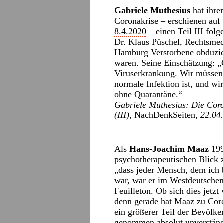
Gabriele Muthesius
hat ihre
Coronakrise – erschienen auf
8.4.2020
– einen Teil III folge
Dr. Klaus Püschel, Rechtsmed
Hamburg Verstorbene obduzier
waren. Seine Einschätzung: „
Viruserkrankung. Wir müssen 
normale Infektion ist, und wi
ohne Quarantäne.“
Gabriele Muthesius: Die Coro
(III),
NachDenkSeiten
, 22.04
Als
Hans-Joachim Maaz
199
psychotherapeutischen Blick 
„dass jeder Mensch, dem ich 
war, war er im Westdeutschen 
Feuilleton. Ob sich dies jetzt
denn gerade hat Maaz zu Coro
ein größerer Teil der Bevölk
genommen absolut unverständ