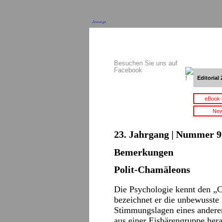
Anzeige
Besuchen Sie uns auf
Facebook
Editorial 
eBook-
New
23. Jahrgang | Nummer 9 
Bemerkungen
Polit-Chamäleons
Die Psychologie kennt den „
bezeichnet er die unbewusst
Stimmungslagen eines andere
aus einer Eisbärengruppe her