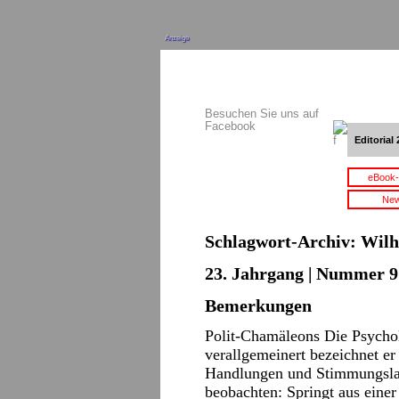
Anzeige
Besuchen Sie uns auf
Facebook
Editorial 
eBook-
New
Schlagwort-Archiv:
Wilh
23. Jahrgang | Nummer 9 
Bemerkungen
Polit-Chamäleons Die Psycho
verallgemeinert bezeichnet 
Handlungen und Stimmungsla
beobachten: Springt aus einer