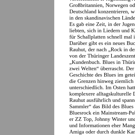
Großbritannien, Norwegen ode
Deutschland konzentrieren, wär
in den skandinavischen Länd
Es gab eine Zeit, in der Juge
liebten, sich in Liedern und 
für Schallplatten schnell mal 
Darüber gibt es ein neues Bu
Rauhut, der nach „Rock in d
von der Thüringer Landeszent
„Kundenbuch. Blues in Thüri
zwei Welten“ überrascht. Der 
Geschichte des Blues im gete
die Grenzen hinweg ziemlich 
unterschiedlich. Im Osten hat
komplexere alltagskulturelle 
Rauhut ausführlich und span
Sammler“ das Bild des Blues p
Bluesrock ein Mainstream-Pub
er ZZ Top, Johnny Winter und
und Informationen eher Mange
Amiga oder durch dunkle Kanä