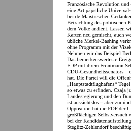
Französische Revolution und 
eine Art päpstliche Universa
bei de Maistreschen Gedanke
Betrachtung des politischen P
dem Volke andient. Lassen wi
Karten neu gemischt, auch we
übliche Merkel-Bashing verkn
ohne Programm mit der Vizek
Nehmen wir das Beispiel Berl
Das bemerkenswerteste Ereignis
FDP mit ihrem Frontmann Seb
CDU-Gesundheitssenators – of
hat. Die Partei will die Off
„Hauptstadtflughafens“ Tegel 
so etwas zu erfinden. Czaja jr
Landesregierung und den Bund
ist aussichtslos – aber zumin
Opposition hat die FDP der C
großflächigen Selbstversuch w
bei der Kandidatenaufstellun
Steglitz-Zehlendorf beschäfti