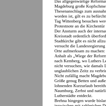
Das allgegenwärtige Reformat
Magdeburg große Kopfschmerz
Thesenanschlags zum ausnahm
worden ist, gilt es zu befürch
Tag Wittenberg besuchen werde
Protestnote an die Kirchentü
Der Ansturm auch der internat
Kreisstadt ordentlich überfo
Stadtkirche gibt es nicht all
versucht die Landesregierung 
Orte aufmerksam zu machen: 
Anhalt als „Wiege der Reform
nach Kemberg, wo Luthers Le
nicht versuchen, wie damals 
unglaublichen Zeitz zu verbr
Nicht zufällig macht Magdebu
Größe genug Betten und außer
lohnenden Kurzurlaub bereith
Naumburg, Zerbst und natürli
Lutherstädte entdeckt.
Brehna hingegen wurde bislang
inzwischen mit zahlreichen D