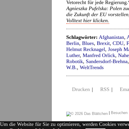
Vetorecht für jede Regierung.
Agnieszka Pufelska: Polen zu
die Zukunft der EU vorstelle
Volltext hier klicken.
Schlagwörter:
Afghanistan
,
Berlin
,
Blues
,
Brexit
,
CDU
,
Helmut Recknagel
,
Joseph Ma
Luther
,
Manfred Orlick
,
Nahe
Robotik
,
Sandersdorf-Brehna
W.B.
,
WeltTrends
Drucken
|
RSS
|
Ema
|
Besuchen 
Um die Website für Sie zu optimieren, werden Cookies verw