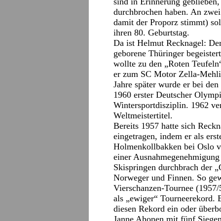
sind in Erinnerung geblieben,
durchbrochen haben. An zwei 
damit der Proporz stimmt) sol
ihren 80. Geburtstag.
Da ist Helmut Recknagel: De
geborene Thüringer begeistert
wollte zu den „Roten Teufeln
er zum SC Motor Zella-Mehli
Jahre später wurde er bei de
1960 erster Deutscher Olympia
Wintersportdisziplin. 1962 ve
Weltmeistertitel.
Bereits 1957 hatte sich Reckn
eingetragen, indem er als ers
Holmenkollbakken bei Oslo v
einer Ausnahmegenehmigung f
Skispringen durchbrach der „
Norweger und Finnen. So gewa
Vierschanzen-Tournee (1957/58
als „ewiger“ Tourneerekord. E
diesen Rekord ein oder überbo
Janne Ahonen mit fünf Siegen