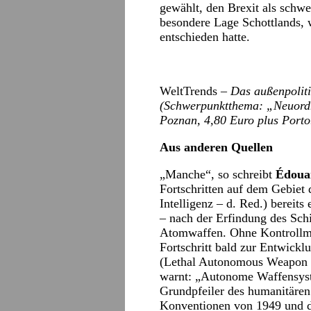
gewählt, den Brexit als schwe
besondere Lage Schottlands, 
entschieden hatte.
WeltTrends –
Das außenpoliti
(Schwerpunktthema: „Neuord
Poznan, 4,80 Euro plus Porto
Aus anderen Quellen
„Manche“, so schreibt
Édouar
Fortschritten auf dem Gebiet 
Intelligenz – d. Red.) bereits
– nach der Erfindung des Sch
Atomwaffen. Ohne Kontrollme
Fortschritt bald zur Entwick
(Lethal Autonomous Weapon 
warnt: „Autonome Waffensyst
Grundpfeiler des humanitären
Konventionen von 1949 und de