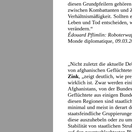
diesen Grundpfeilern gehöre
zwischen Kombattanten und Zi
Verhältnismäßigkeit. Sollten e
Leben und Tod entscheiden, w
verändern.“
Édouard Pflimlin: Roboterwa
Monde diplomatique
, 09.03.
„Nicht zuletzt die aktuelle D
von afghanischen Geflüchtete
Zink
, „zeigt deutlich, wie pr
wirklich ist. Zwar werden ei
Afghanistans, von der Bundesr
Geflüchtete aus einigen Bund
diesen Regionen sind staatlich
minimal und meist in derart d
staatsfeindliche Gruppierunge
diese auszuhebeln oder zu umg
Stabilität von staatlichen Str