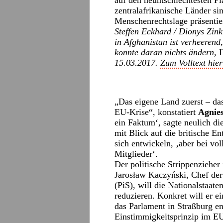
auf den neuntschlechtesten Pl
zentralafrikanische Länder sin
Menschenrechtslage präsentier
Steffen Eckhard
/
Dionys Zink
in Afghanistan ist verheerend
konnte daran nichts ändern,
I
15.03.2017.
Zum Volltext hier
„Das eigene Land zuerst – das
EU-Krise“, konstatiert
Agnies
ein Faktum‘, sagte neulich d
mit Blick auf die britische 
sich entwickeln, ‚aber bei v
Mitglieder‘.
Der politische Strippenzieher
Jarosław Kaczyński, Chef der
(PiS), will die Nationalstaa
reduzieren. Konkret will er 
das Parlament in Straßburg e
Einstimmigkeitsprinzip im EU