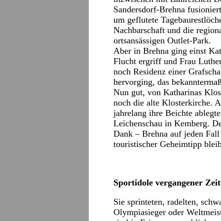
Sandersdorf-Brehna fusionie
um geflutete Tagebaurestlöcher
Nachbarschaft und die regiona
ortsansässigen Outlet-Park.
Aber in Brehna ging einst Kat
Flucht ergriff und Frau Lut
noch Residenz einer Grafschaf
hervorging, das bekanntermaß
Nun gut, von Katharinas Klos
noch die alte Klosterkirche. A
jahrelang ihre Beichte ablegte
Leichenschau in Kemberg. De
Dank – Brehna auf jeden Fall
touristischer Geheimtipp blei
Sportidole vergangener Zei
Sie sprinteten, radelten, sc
Olympiasieger oder Weltmeist