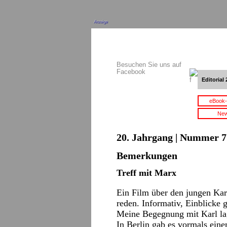
Anzeige
Besuchen Sie uns auf
Facebook
Editorial 
eBook-
New
20. Jahrgang | Nummer 7 
Bemerkungen
Treff mit Marx
Ein Film über den jungen Kar
reden. Informativ, Einblicke
Meine Begegnung mit Karl lag
In Berlin gab es vormals eine