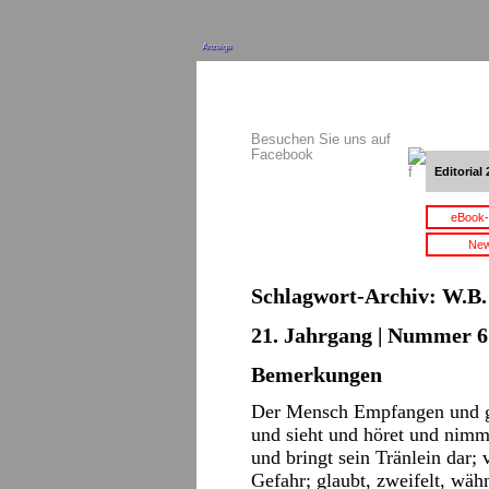
Anzeige
Besuchen Sie uns auf
Facebook
Editorial 
eBook-
New
Schlagwort-Archiv:
W.B.
21. Jahrgang | Nummer 6 
Bemerkungen
Der Mensch Empfangen und g
und sieht und höret und nimmt
und bringt sein Tränlein dar; 
Gefahr; glaubt, zweifelt, wäh