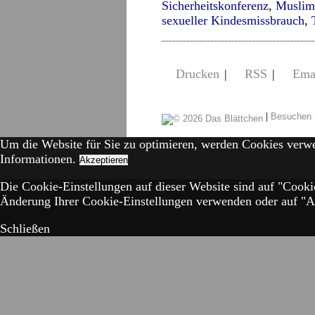
Sicherheitskonferenz
,
Muslim
sexueller Kindesmissbrauch
,
Drucken
|
RSS
|
Ema
|
Besuchen 
Um die Website für Sie zu optimieren, werden Cookies verw
Informationen.
Akzeptieren
Die Cookie-Einstellungen auf dieser Website sind auf "Cooki
Änderung Ihrer Cookie-Einstellungen verwenden oder auf "Akz
Schließen