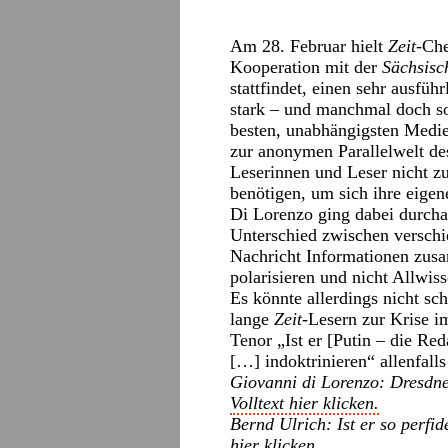
Am 28. Februar hielt
Zeit
-Ch
Kooperation mit der
Sächsisc
stattfindet, einen sehr ausf
stark – und manchmal doch so
besten, unabhängigsten Medi
zur anonymen Parallelwelt des
Leserinnen und Leser nicht zu
benötigen, um sich ihre eige
Di Lorenzo ging dabei durcha
Unterschied zwischen verschi
Nachricht Informationen zusa
polarisieren und nicht Allwis
Es könnte allerdings nicht s
lange
Zeit
-Lesern zur Krise i
Tenor „Ist er [Putin – die Re
[…] indoktrinieren“ allenfalls
Giovanni di Lorenzo: Dresdne
Volltext hier klicken.
Bernd Ulrich: Ist er so perf
hier klicken.