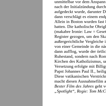
unmittelbar vor dem Anspann 
nach der Initialzündung durc
aufgedeckt wurde, darunter D
dann verschlägt es einem endg
Allein in Boston wurden fast 
hatten. Die katholische Obri
(makabre Ironie: Law = Gesetz
Register gezogen, um den Ska
außergerichtliche Vergleiche
von einer Gemeinde in die näc
dann aufflog, wurde der örtli
Ruhestand, sondern nach Rom 
Kirchen des Katholizismus, un
Versetzung erfolgte mit Billi
Papst Johannes Paul II., hei
Diese vatikanischen Verstric
macht diesen Ausnahmefilm ab
Bester Film des Jahres
geht v
„Spotlight“, Regie: Tom McCa