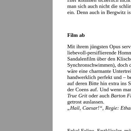
Hier kommen sicherlich nicht
man sich auch nicht die schl
ein. Denn auch in Bergwitz is
Film ab
Mit ihrem jüngsten Opus serv
liebevoll-persiflierende Ho
Sandalenfilm über den Klisch
Synchronschwimmen), doch di
wäre eine charmante Untertre
handwerklich perfekt und – b
auf deren Bitte hin extra ins
der Coens auf. Und wenn man
True Grit
oder auch
Barton F
getrost auslassen.
„Hail, Caesar!“, Regie: Etha
Enkel Felipe, Erstklässler, m