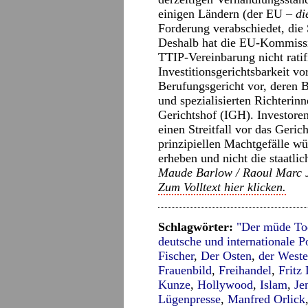
einigen Ländern (der EU –
di
Forderung verabschiedet, di
Deshalb hat die EU-Kommissi
TTIP-Vereinbarung nicht rati
Investitionsgerichtsbarkeit vo
Berufungsgericht vor, deren B
und spezialisierten Richterin
Gerichtshof (IGH). Investore
einen Streitfall vor das Geri
prinzipiellen Machtgefälle wü
erheben und nicht die staatlic
Maude Barlow / Raoul Marc Je
Zum Volltext hier klicken.
Schlagwörter:
"Der müde To
deutsche und internationale
Fischer
,
Der Osten
,
der West
Frauenbild
,
Freihandel
,
Fritz
Kunze
,
Hollywood
,
Islam
,
Je
Lügenpresse
,
Manfred Orlick