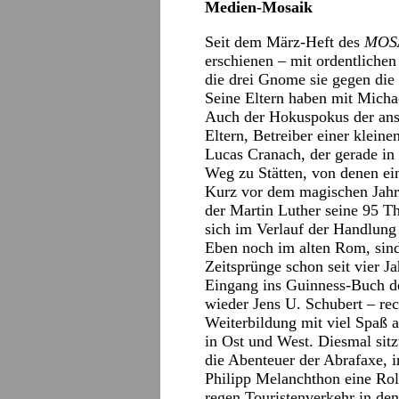
Medien-Mosaik
Seit dem März-Heft des
MOS
erschienen – mit ordentliche
die drei Gnome sie gegen die
Seine Eltern haben mit Michae
Auch der Hokuspokus der ansä
Eltern, Betreiber einer klei
Lucas Cranach, der gerade in
Weg zu Stätten, von denen ei
Kurz vor dem magischen Jahr
der Martin Luther seine 95 T
sich im Verlauf der Handlung
Eben noch im alten Rom, sind 
Zeitsprünge schon seit vier J
Eingang ins Guinness-Buch de
wieder Jens U. Schubert – rec
Weiterbildung mit viel Spaß 
in Ost und West. Diesmal sitz
die Abenteuer der Abrafaxe, 
Philipp Melanchthon eine Roll
regen Touristenverkehr in den