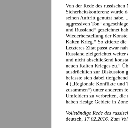
Von der Rede des russischen 
Sicherheitskonferenz wurde d
seinen Auftritt genutzt habe,
aggressiven Ton“ angeschlage
und Russland“ gezeichnet hab
Wiederherstellung der Konstel
Kalten Krieg.“ So zitierte die
Letzteres Zitat passt zwar n
Russland zielgerichtet weiter
und nicht abschließend konsta
neuen Kalten Krieges zu.“ Übe
ausdrücklich zur Diskussion g
befasste sich dabei tiefgehen
4 („Regionale Konflikte und T
zusammen“) unter anderem fes
Umfeldern zu verbreiten, die 
haben riesige Gebiete in Zone
Vollständige Rede des russi
deutsch
, 17.02.2016.
Zum Voll