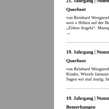
21. Jahrgang | Numm
Querbeet
von Reinhard Wengiere
weit o Höhen auf der Be
„Zirkus Angela“. Maneg
→
19. Jahrgang | Numm
Querbeet
von Reinhard Wengierek
Kinder, Witzels fantas
Sagen wir mal mutig: In
19. Jahrgang | Numm
Bemerkungen