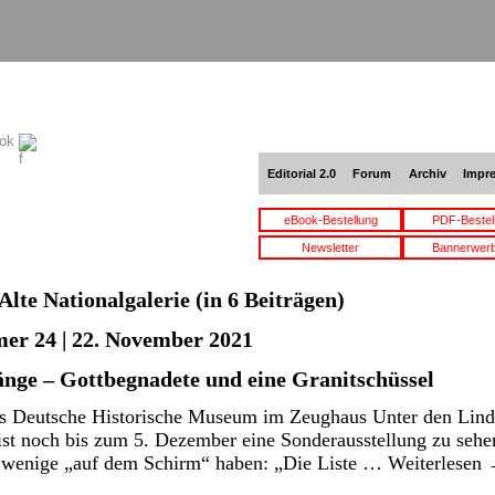
ook
Editorial 2.0
Forum
Archiv
Impr
eBook-Bestellung
PDF-Bestel
Newsletter
Bannerwer
Alte Nationalgalerie
(in 6 Beiträgen)
er 24 | 22. November 2021
nge – Gottbegnadete und eine Granitschüssel
s Deutsche Historische Museum im Zeughaus Unter den Lind
st noch bis zum 5. Dezember eine Sonderausstellung zu sehen
 wenige „auf dem Schirm“ haben: „Die Liste …
Weiterlesen