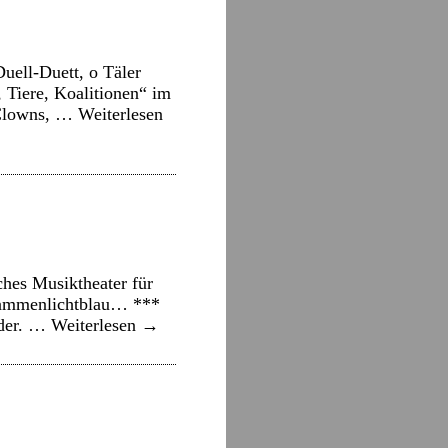
ell-Duett, o Täler
 Tiere, Koalitionen“ im
r-Clowns, …
Weiterlesen
hes Musiktheater für
flammenlichtblau… ***
nder. …
Weiterlesen
→