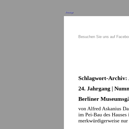
Anzeige
Besuchen Sie uns auf Faceb
Schlagwort-Archiv:
24. Jahrgang | Numm
Berliner Museumsgä
von Alfred Askanius Da
im Pei-Bau des Hauses i
merkwürdigerweise nur