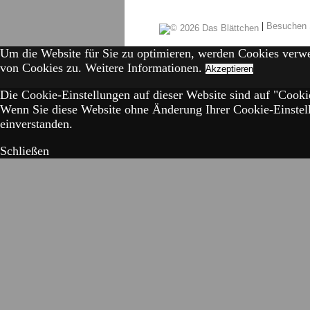
|
Besuchen 
Um die Website für Sie zu optimieren, werden Cookies verw
von Cookies zu.
Weitere Informationen.
Akzeptieren
Die Cookie-Einstellungen auf dieser Website sind auf "Cookie
Wenn Sie diese Website ohne Änderung Ihrer Cookie-Einstell
einverstanden.
Schließen