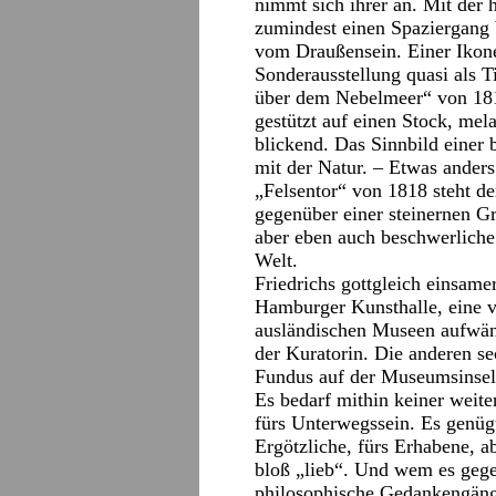
nimmt sich ihrer an. Mit der 
zumindest einen Spaziergang b
vom Draußensein. Einer Ikone
Sonderausstellung quasi als T
über dem Nebelmeer“ von 181
gestützt auf einen Stock, mel
blickend. Das Sinnbild einer
mit der Natur. – Etwas anders
„Felsentor“ von 1818 steht d
gegenüber einer steinernen G
aber eben auch beschwerliche
Welt.
Friedrichs gottgleich einsame
Hamburger Kunsthalle, eine v
ausländischen Museen aufwän
der Kuratorin. Die anderen s
Fundus auf der Museumsinsel 
Es bedarf mithin keiner weit
fürs Unterwegssein. Es genügt
Ergötzliche, fürs Erhabene, ab
bloß „lieb“. Und wem es gege
philosophische Gedankengäng