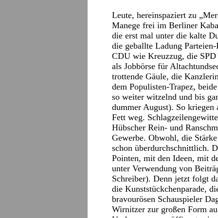
Leute, hereinspaziert zu „Mer
Manege frei im Berliner Kaba
die erst mal unter die kalte 
die geballte Ladung Parteien
CDU wie Kreuzzug, die SPD a
als Jobbörse für Altachtundsec
trottende Gäule, die Kanzleri
dem Populisten-Trapez, beide
so weiter witzelnd und bis gan
dummer August). So kriegen a
Fett weg. Schlagzeilengewitte
Hübscher Rein- und Ranschme
Gewerbe. Obwohl, die Stärke 
schon überdurchschnittlich. D
Pointen, mit den Ideen, mit d
unter Verwendung von Beiträg
Schreiber). Denn jetzt folg
die Kunststückchenparade, di
bravourösen Schauspieler Dag
Wirnitzer zur großen Form auf