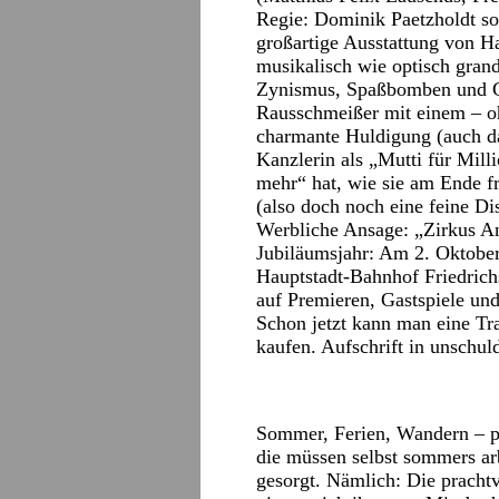
Regie: Dominik Paetzholdt s
großartige Ausstattung von H
musikalisch wie optisch grand
Zynismus, Spaßbomben und G
Rausschmeißer mit einem – oh
charmante Huldigung (auch das
Kanzlerin als „Mutti für Mill
mehr“ hat, wie sie am Ende f
(also doch noch eine feine Dis
Werbliche Ansage: „Zirkus Ang
Jubiläumsjahr: Am 2. Oktober
Hauptstadt-Bahnhof Friedrich
auf Premieren, Gastspiele un
Schon jetzt kann man eine Tr
kaufen. Aufschrift in unschu
Sommer, Ferien, Wandern – pa
die müssen selbst sommers arb
gesorgt. Nämlich: Die prachtv