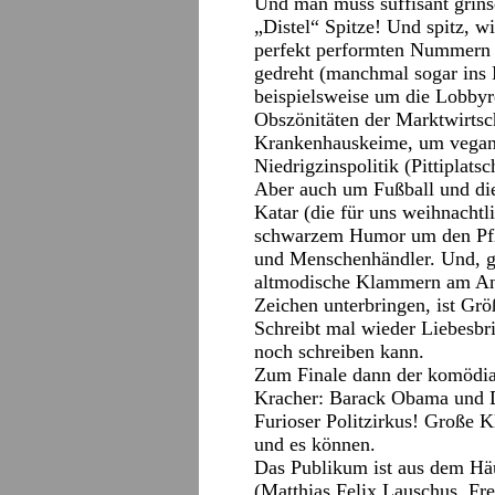
Und man muss süffisant grinse
„Distel“ Spitze! Und spitz, wi
perfekt performten Nummern i
gedreht (manchmal sogar ins
beispielsweise um die Lobbyr
Obszönitäten der Marktwirts
Krankenhauskeime, um vegan
Niedrigzinspolitik (Pittiplat
Aber auch um Fußball und di
Katar (die für uns weihnacht
schwarzem Humor um den Pfle
und Menschenhändler. Und, g
altmodische Klammern am Anal
Zeichen unterbringen, ist Gr
Schreibt mal wieder Liebesbr
noch schreiben kann.
Zum Finale dann der komödian
Kracher: Barack Obama und 
Furioser Politzirkus! Große 
und es können.
Das Publikum ist aus dem Häu
(Matthias Felix Lauschus, Fre