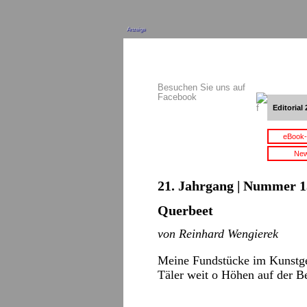
Anzeige
Besuchen Sie uns auf
Facebook
Editorial 
eBook-
New
21. Jahrgang | Nummer 13
Querbeet
von Reinhard Wengierek
Meine Fundstücke im Kunstg
Täler weit o Höhen auf der 