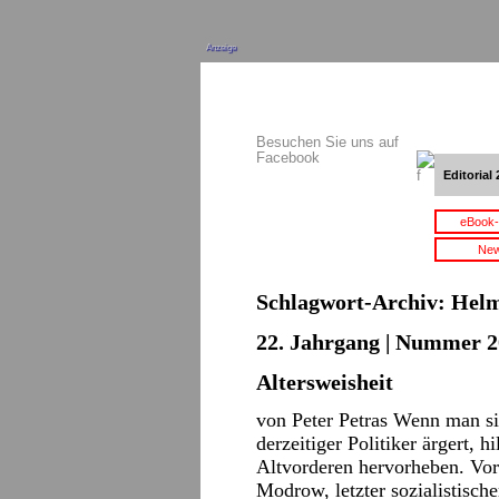
Anzeige
Besuchen Sie uns auf
Facebook
Editorial 
eBook-
New
Schlagwort-Archiv:
Helm
22. Jahrgang | Nummer 2
Altersweisheit
von Peter Petras Wenn man si
derzeitiger Politiker ärgert, h
Altvorderen hervorheben. Vor
Modrow, letzter sozialistisch