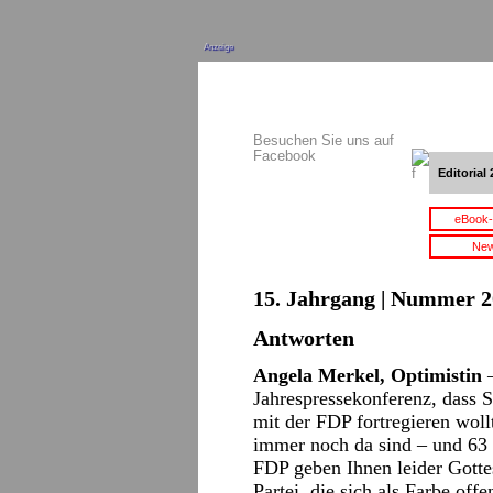
Anzeige
Besuchen Sie uns auf
Facebook
Editorial 
eBook-
New
15. Jahrgang | Nummer 20
Antworten
Angela Merkel, Optimistin
Jahrespressekonferenz, dass 
mit der FDP fortregieren woll
immer noch da sind – und 63 
FDP geben Ihnen leider Gotte
Partei, die sich als Farbe off