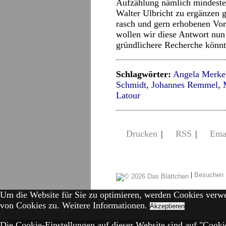
Aufzählung nämlich mindeste
Walter Ulbricht zu ergänzen 
rasch und gern erhobenen Vo
wollen wir diese Antwort nun
gründlichere Recherche könnt
Schlagwörter:
Angela Merke
Schmidt
,
Johannes Remmel
,
Latour
Drucken
|
RSS
|
Ema
|
Besuchen 
Um die Website für Sie zu optimieren, werden Cookies verw
von Cookies zu.
Weitere Informationen.
Akzeptieren
Die Cookie-Einstellungen auf dieser Website sind auf "Cookie