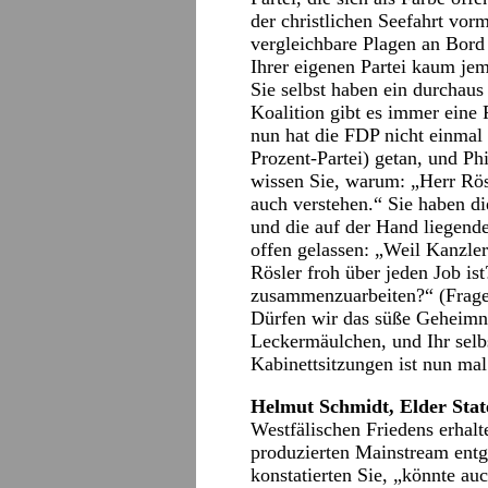
der christlichen Seefahrt vor
vergleichbare Plagen an Bord h
Ihrer eigenen Partei kaum jem
Sie selbst haben ein durchaus
Koalition gibt es immer eine P
nun hat die FDP nicht einmal
Prozent-Partei) getan, und Ph
wissen Sie, warum: „Herr Rösl
auch verstehen.“ Sie haben di
und die auf der Hand liegend
offen gelassen: „Weil Kanzle
Rösler froh über jeden Job ist
zusammenzuarbeiten?“ (Frages
Dürfen wir das süße Geheimnis
Leckermäulchen, und Ihr sel
Kabinettsitzungen ist nun mal
Helmut Schmidt, Elder Sta
Westfälischen Friedens erhalt
produzierten Mainstream entg
konstatierten Sie, „könnte au