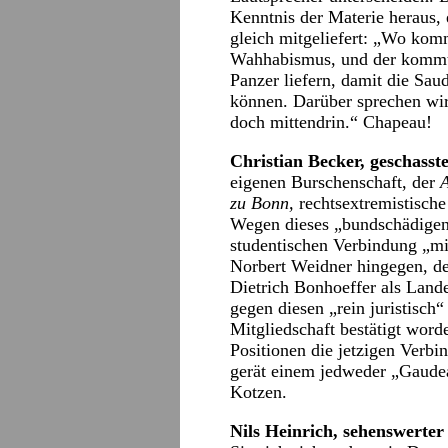
Kenntnis der Materie heraus, 
gleich mitgeliefert: „Wo komm
Wahhabismus, und der kommt 
Panzer liefern, damit die Sau
können. Darüber sprechen wir 
doch mittendrin.“ Chapeau!
Christian Becker, geschasst
eigenen Burschenschaft, der
A
zu Bonn,
rechtsextremistische
Wegen dieses „bundschädigend
studentischen Verbindung „mi
Norbert Weidner hingegen, de
Dietrich Bonhoeffer als Lande
gegen diesen „rein juristisch“ f
Mitgliedschaft bestätigt word
Positionen die jetzigen Verb
gerät einem jedweder „Gaudea
Kotzen.
Nils Heinrich, sehenswerter