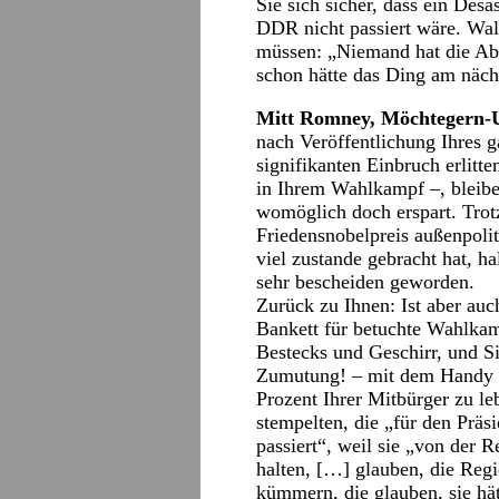
Sie sich sicher, dass ein Desa
DDR nicht passiert wäre. Walt
müssen: „Niemand hat die Abs
schon hätte das Ding am näch
Mitt Romney, Möchtegern-
nach Veröffentlichung Ihres 
signifikanten Einbruch erlitte
in Ihrem Wahlkampf –, bleibe
womöglich doch erspart. Trot
Friedensnobelpreis außenpolit
viel zustande gebracht hat, ha
sehr bescheiden geworden.
Zurück zu Ihnen: Ist aber au
Bankett für betuchte Wahlkam
Bestecks und Geschirr, und S
Zumutung! – mit dem Handy Ih
Prozent Ihrer Mitbürger zu l
stempelten, die „für den Prä
passiert“, weil sie „von der 
halten, […] glauben, die Reg
kümmern, die glauben, sie hät