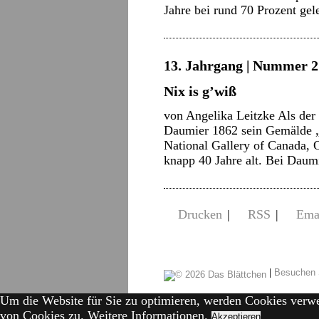
Jahre bei rund 70 Prozent ge
13. Jahrgang | Nummer 2 
Nix is g’wiß
von Angelika Leitzke Als der
Daumier 1862 sein Gemälde „
National Gallery of Canada, 
knapp 40 Jahre alt. Bei Daum
Drucken
|
RSS
|
Ema
|
Besuchen 
Um die Website für Sie zu optimieren, werden Cookies verw
von Cookies zu.
Weitere Informationen.
Akzeptieren