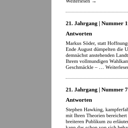
Weiterlesen
→
21. Jahrgang | Nummer 1
Antworten
Markus Söder, statt Hoffnungs
Ende August dümpelten die Um
demnächst anstehenden Landta
Ihrem vollmundigen Wahlkamp
Geschmäckle – …
Weiterles
21. Jahrgang | Nummer 7 
Antworten
Stephen Hawking, kampferfah
mit Ihren Theorien bereicher
breiteren Publikum zu erläut
kann das schon von sich beha