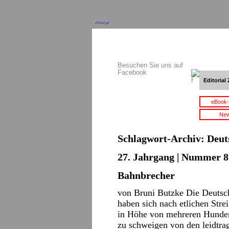
Anzeige
Besuchen Sie uns auf
Facebook
Editorial 
eBook-
New
Schlagwort-Archiv:
Deut
27. Jahrgang | Nummer 8 
Bahnbrecher
von Bruni Butzke Die Deutsc
haben sich nach etlichen Stre
in Höhe von mehreren Hunder
zu schweigen von den leidtra