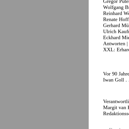
Gregor Pute
Wolfgang Bra
Reinhard Wen
Renate Hoff
Gerhard Müll
Ulrich Kaufm
Eckhard Mie
Antworten
XXL: Erhard
Vor 90 Jahr
Iwan Goll . 
Verantwortl
Margit van
Redaktionss