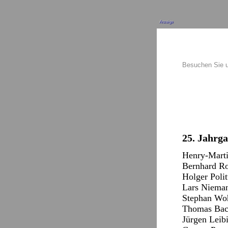
Anzeige
Besuchen Sie 
25. Jahrg
Henry-Marti
Bernhard Rom
Holger Polit
Lars Nieman
Stephan Woh
Thomas Bach
Jürgen Leibi