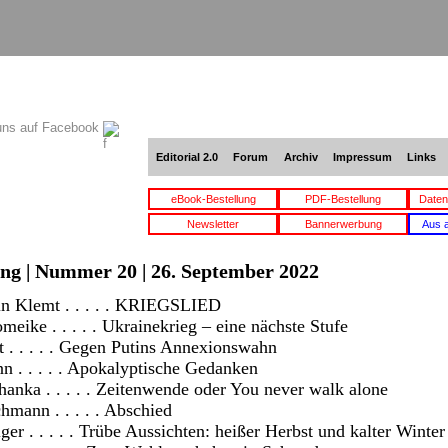
uns auf Facebook
Editorial 2.0
Forum
Archiv
Impressum
Links
eBook-Bestellung
PDF-Bestellung
Daten
Newsletter
Bannerwerbung
Aus 
ang | Nummer 20 | 26. September 2022
n Klemt . . . . . KRIEGSLIED
eike . . . . . Ukrainekrieg – eine nächste Stufe
t . . . . . Gegen Putins Annexionswahn
n . . . . . Apokalyptische Gedanken
anka . . . . . Zeitenwende oder You never walk alone
mann . . . . . Abschied
ger . . . . . Trübe Aussichten: heißer Herbst und kalter Winter