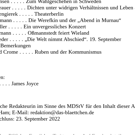
nsen . . . . . Zum Wahlgeschehen in Schweden
uer . . . . . Dichten unter widrigen Verhältnissen und Leben 
gierek . . . . . Theaterberlin
mann . . . . . Die Werefkin und der „Abend in Murnau“
er . . . . . Ein unvergessliches Konzert
ann . . . . . Oßmannstedt feiert Wieland
der . . . . . „Die Welt nimmt Abschied“. 19. September
|
Bemerkungen
 Crome . . . . . Ruben und der Kommunismus
en:
. . . . James Joyce
iche Redakteurin im Sinne des MDStV für den Inhalt dieser 
 Ham; E-Mail:
redaktion@das-blaettchen.de
chluss: 23. September 2022