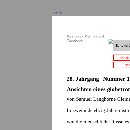
Anzeige
Besuchen Sie uns auf
Facebook
Editorial 
eBook-
New
28. Jahrgang | Nummer 15
Ansichten eines globetro
von Samuel Langhorne Clem
In zweiundsiebzig Jahren ist 
wie die menschliche Rasse es 