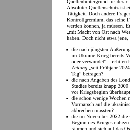
Quellenhintergrund für derart
Absoluter Quellenschutz ist e
Tätigkeit. Doch andere Frage
Kontrollgremium, das seine Fu
werden können, ja müssen. E
„mit Macht von Ost nach Wes
haben. Doch nicht etwa jene,
die nach jüngsten Äußerun
im Ukraine-Krieg bereits V
oder verwundet“ – erlitten 
Zeitung
„seit Frühjahr 202
Tag“ betragen?
die nach Angaben des London
Studies bereits knapp 3000
vor Kriegsbeginn überhaupt
die schon wenige Wochen n
Vormarsch auf die ukrainisc
abbrechen mussten?
die im November 2022 die G
Beginn des Krieges nahezu 
räumen und sich auf das Os