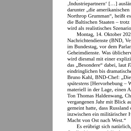
‚Industriepartnern‘ […] ausl
darunter „die amerikanischen
Northrop Grumman“, heißt es:
die Baltischen Staaten – tro
wird als realistisches Szenari
Montag, 14. Oktober 2024
Nachrichtendienste (BND, Ver
im Bundestag, vor dem Parla
Geheimdienste. Was üblicherwe
wird diesmal mit einer explizi
das „Besondere“ dabei, laut
F
eindringlichen bis dramatisc
Bruno Kahl, BND-Chef: „Die r
spätestens
[Hervorhebung – W.
materiell in der Lage, einen
Ton Thomas Haldenwang, Chef
vergangenen Jahr mit Blick a
gemeint hatte, dass Russland 
inzwischen ein militärischer 
Macht von Ost nach West.“
Es erübrigt sich natürli