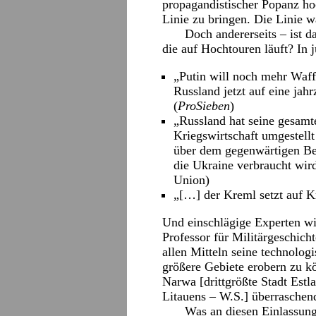
propagandistischer Popanz ho
Linie zu bringen. Die Linie w
Doch andererseits – ist d
die auf Hochtouren läuft? In 
„Putin will noch mehr Waff
Russland jetzt auf eine jah
(
ProSieben
)
„Russland hat seine gesamte
Kriegswirtschaft umgestell
über dem gegenwärtigen Bed
die Ukraine verbraucht wir
Union)
„[…] der Kreml setzt auf K
Und einschlägige Experten wi
Professor für Militärgeschicht
allen Mitteln seine technolog
größere Gebiete erobern zu k
Narwa [drittgrößte Stadt Estl
Litauens – W.S.] überrasche
Was an diesen Einlassung