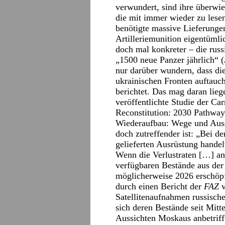
verwundert, sind ihre überwi
die mit immer wieder zu les
benötigte massive Lieferunge
Artilleriemunition eigentümli
doch mal konkreter – die russ
„1500 neue Panzer jährlich“ (
nur darüber wundern, dass di
ukrainischen Fronten auftauch
berichtet. Das mag daran lie
veröffentlichte Studie der Ca
Reconstitution: 2030 Pathways
Wiederaufbau: Wege und Aussi
doch zutreffender ist: „Bei d
gelieferten Ausrüstung handel
Wenn die Verlustraten […] anh
verfügbaren Bestände aus der
möglicherweise 2026 erschöpft
durch einen Bericht der
FAZ
v
Satellitenaufnahmen russische
sich deren Bestände seit Mitt
Aussichten Moskaus anbetrifft