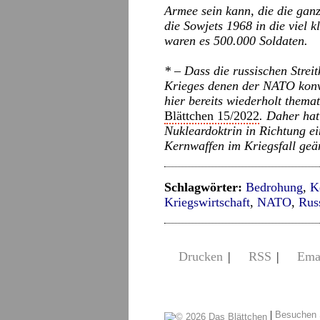
Armee sein kann, die die gan
die Sowjets 1968 in die viel 
waren es 500.000 Soldaten.
* – Dass die russischen Strei
Krieges denen der NATO konve
hier bereits wiederholt thema
Blättchen 15/2022
. Daher hat
Nukleardoktrin in Richtung ei
Kernwaffen im Kriegsfall geä
Schlagwörter:
Bedrohung
,
K
Kriegswirtschaft
,
NATO
,
Rus
Drucken
|
RSS
|
Ema
|
Besuchen 