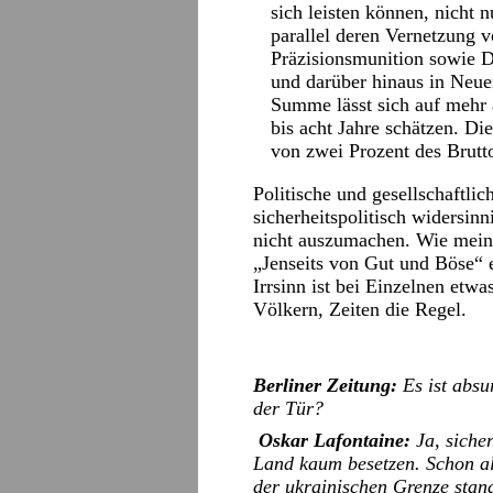
sich leisten können, nicht 
parallel deren Vernetzung 
Präzisionsmunition sowie D
und darüber hinaus in Neue
Summe lässt sich auf mehr a
bis acht Jahre schätzen. D
von zwei Prozent des Brutt
Politische und gesellschaftlic
sicherheitspolitisch widersin
nicht auszumachen. Wie meint
„Jenseits von Gut und Böse“ e
Irrsinn ist bei Einzelnen etwa
Völkern, Zeiten die Regel.
Berliner Zeitung:
Es ist absu
der Tür?
Oskar Lafontaine:
Ja, sicher
Land kaum besetzen. Schon al
der ukrainischen Grenze stand