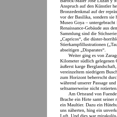
Barock-Maler José Luzán y Ma
Anspruch auf den Künstler he
Bronzedenkmal auf der repräse
vor der Basilika, sondern si
Museo Goya – untergebracht i
Renaissance-Gebäude aus dem 
Sammlung sind die Stichserie
„Capricos“, die düster-horribl
Stierkampfillustrationen („T
abseitigen „Disparates“.
Weiter ging es von Zara
Kilometer südlich gelegenen 
äußerst karge Berglandschaft,
vereinzeltem niedrigem Busch
zum Horizont beherrscht dur
während unserer Passage und t
seltsamerweise nicht rotierten
Am Ortsrand von Fuendeto
Brache ein Hirte samt seiner 
ein Maultier. Dazu ein Hüteh
uns näherten, hing ein unver
Luft. Und dies war mirakulös