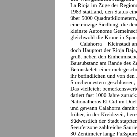
La Rioja im Zuge der Regiona
1983 stattfand, den Status ei
über 5000 Quadratkilometern,
eine einzige Siedlung, die de
kleinste Autonome Gemeinsch
gleichwohl die Krone in Span
Calahorra – Kleinstadt a
doch Hauptort der Rioja Baja,
grüßt neben den Einheimische
Bausubstanz am Rande des Zen
Betonskelett einer mehrgesch
ihr befindlichen und von den
Storchennestern geschlossen, 
Das vielleicht bemerkenswert
datiert fast 1000 Jahre zurüc
Nationalheros El Cid im Duel
und gewann Calahorra damit f
früher, in der Kreidezeit, her
Südwestlich der Stadt stapfte
Seeuferzone zahlreiche Saurier
30 Zentimeter lange Fußspuren