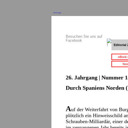
Anzeige
Besuchen Sie uns auf
Facebook
Editorial 
eBook-
New
26. Jahrgang | Nummer 14 
Durch Spaniens Norden 
A
uf der Weiterfahrt von Bur
plötzlich ein Hinweisschild 
Schrauben-Milliardär, einer 
im vergangenen Jahr bereits