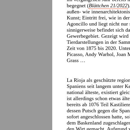
begegnet (
Blättchen 21/2022
)
außen- wie innenarchitekton
Kunst; Eintritt frei, wie in d
Agoncillo und liegt nicht nur
sinnigerweise befindet sich 
Gewerbegebiet. Gezeigt wird b
Tierdarstellungen in der Sam
Zeit von 1875 bis 2020. Unte
Picasso, Andy Warhol, Joan 
Grass …
La Rioja als geschützte regi
Spaniens seit langem unter Ke
national älteste, existiert gl
ist allerdings schon etwas ält
bereits ab 1076 Teil Kastilie
dessen Putsch gegen die Span
sofort angeschlossen hatte, so
dem Baskenland zugeschlage
den Wirt gemacht. Aufgrund v