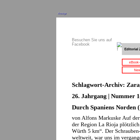
Anzeige
Besuchen Sie uns auf
Facebook
Editorial 
eBook-
New
Schlagwort-Archiv:
Zara
26. Jahrgang | Nummer 14 
Durch Spaniens Norden 
von Alfons Markuske Auf der 
der Region La Rioja plötzlic
Würth 5 km“. Der Schrauben-M
weltweit, war uns im vergang