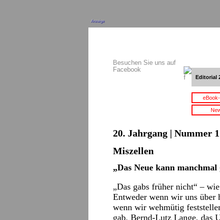
Anzeige
Besuchen Sie uns auf
Facebook
Editorial 
eBook-
New
20. Jahrgang | Nummer 1 
Miszellen
„Das Neue kann manchmal 
„Das gabs früher nicht“ – wie
Entweder wenn wir uns über h
wenn wir wehmütig feststelle
gab. Bernd-Lutz Lange, das Ur