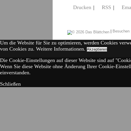
Drucken
|
RSS
|
Ema
|
Besuchen 
Um die Website für Sie zu optimieren, werden Cookies verw
von Cookies zu.
Weitere Informationen.
Akzeptieren
Die Cookie-Einstellungen auf dieser Website sind auf "Cookie
Wenn Sie diese Website ohne Änderung Ihrer Cookie-Einstell
einverstanden.
Schließen