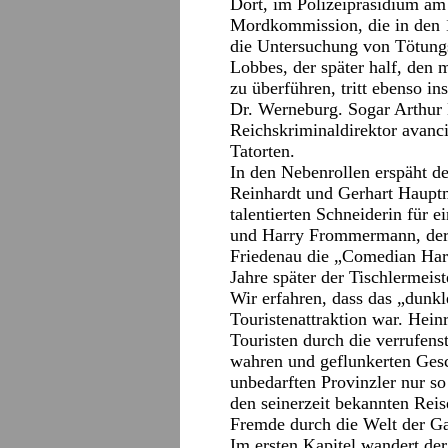
Dort, im Polizeipräsidium am 
Mordkommission, die in den 1
die Untersuchung von Tötungs
Lobbes, der später half, den 
zu überführen, tritt ebenso i
Dr. Werneburg. Sogar Arthur 
Reichskriminaldirektor avanci
Tatorten.
In den Nebenrollen erspäht 
Reinhardt und Gerhart Hauptm
talentierten Schneiderin für 
und Harry Frommermann, der i
Friedenau die „Comedian Har
Jahre später der Tischlermei
Wir erfahren, dass das „dunk
Touristenattraktion war. Heinr
Touristen durch die verrufens
wahren und geflunkerten Gesc
unbedarften Provinzler nur s
den seinerzeit bekannten Rei
Fremde durch die Welt der G
Im ersten Kapitel wandert der