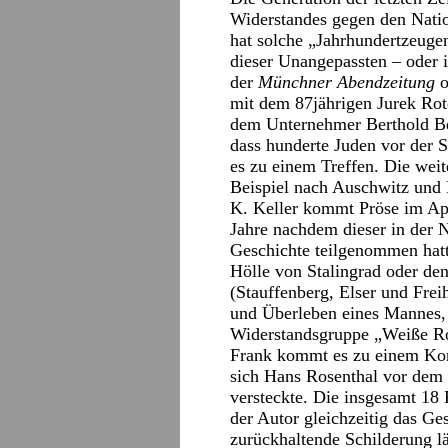
Widerstandes gegen den Nation
hat solche „Jahrhundertzeuge
dieser Unangepassten – oder
der
Münchner Abendzeitung
o
mit dem 87jährigen Jurek Rote
dem Unternehmer Berthold Beit
dass hunderte Juden vor der 
es zu einem Treffen. Die we
Beispiel nach Auschwitz und
K. Keller kommt Pröse im A
Jahre nachdem dieser in der 
Geschichte teilgenommen hatte
Hölle von Stalingrad oder den
(Stauffenberg, Elser und Frei
und Überleben eines Mannes, 
Widerstandsgruppe „Weiße Ro
Frank kommt es zu einem Kont
sich Hans Rosenthal vor dem 
versteckte. Die insgesamt 18 
der Autor gleichzeitig das Ge
zurückhaltende Schilderung l