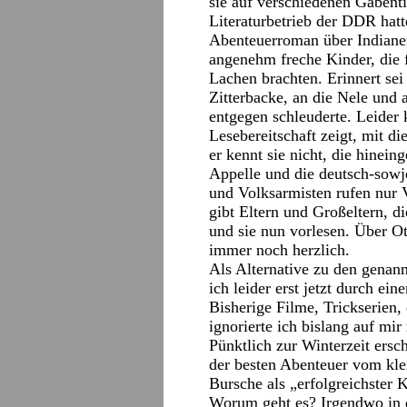
sie auf verschiedenen Gabenti
Literaturbetrieb der DDR hatt
Abenteuerroman über Indianer
angenehm freche Kinder, die 
Lachen brachten. Erinnert se
Zitterbacke, an die Nele und 
entgegen schleuderte. Leider 
Lesebereitschaft zeigt, mit d
er kennt sie nicht, die hinein
Appelle und die deutsch-sowj
und Volksarmisten rufen nur V
gibt Eltern und Großeltern, d
und sie nun vorlesen. Über O
immer noch herzlich.
Als Alternative zu den genann
ich leider erst jetzt durch e
Bisherige Filme, Trickserien, 
ignorierte ich bislang auf mir
Pünktlich zur Winterzeit ersc
der besten Abenteuer vom klei
Bursche als „erfolgreichster 
Worum geht es? Irgendwo in de