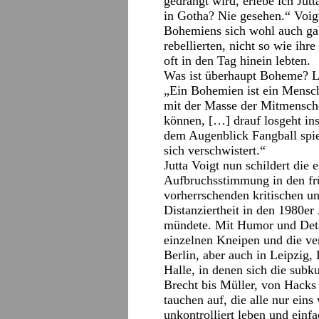
gedrängt wird, erlebe ich Jut
in Gotha? Nie gesehen.“ Voigt
Bohemiens sich wohl auch ga
rebellierten, nicht so wie ih
oft in den Tag hinein lebten.
Was ist überhaupt Boheme? L
„Ein Bohemien ist ein Mensch
mit der Masse der Mitmensch
können, […] drauf losgeht ins
dem Augenblick Fangball spie
sich verschwistert.“
Jutta Voigt nun schildert die 
Aufbruchsstimmung in den frü
vorherrschenden kritischen u
Distanziertheit in den 1980er 
mündete. Mit Humor und Detai
einzelnen Kneipen und die ve
Berlin, aber auch in Leipzig,
Halle, in denen sich die subku
Brecht bis Müller, von Hacks
tauchen auf, die alle nur eins 
unkontrolliert leben und einf