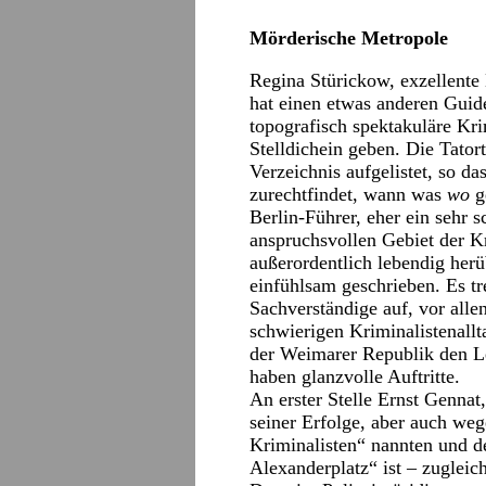
Mörderische Metropole
Regina Stürickow, exzellente
hat einen etwas anderen Guide
topografisch spektakuläre Kri
Stelldichein geben. Die Tato
Verzeichnis aufgelistet, so das
zurechtfindet, wann was
wo
ge
Berlin-Führer, eher ein sehr 
anspruchsvollen Gebiet der Kri
außerordentlich lebendig her
einfühlsam geschrieben. Es tr
Sachverständige auf, vor alle
schwierigen Kriminalistenallt
der Weimarer Republik den L
haben glanzvolle Auftritte.
An erster Stelle Ernst Gennat
seiner Erfolge, aber auch weg
Kriminalisten“ nannten und 
Alexanderplatz“ ist – zugleic