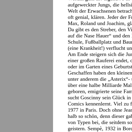
aufgeweckter Jungs, die hellsi
Welt der Erwachsenen betracht
oft genial, klären. Jeder der 
Max, Roland und Joachim, gl
Da gibt es den Streber, den V
auf die Nase Hauer“ und den
Schule, Fußballplatz und Bau
(eine Krankheit!) verflucht 
Am Ende steigern sich die Jung
einer großen Rauferei endet,
oder im Garten eines Geburts
Geschaffen haben den kleinen
unter anderem die „Asterix“-
über eine halbe Milliarde Mal
geboren, emigrierte seine Fam
sucht Goscinny sein Glück i
Comics kennenlernt. Viel zu 
1977 in Paris. Doch ohne Jea
halb so schön, denn dieser ga
von Typen bei, die seitdem so
geistern. Sempè, 1932 in Bord