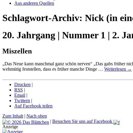
Aus anderen Quellen
Schlagwort-Archiv:
Nick
(in ei
20. Jahrgang | Nummer 1 | 2. J
Miszellen
„Das Neue kann manchmal ganz schön nerven“ „Das gabs früher nicht
wehmütig feststellen, dass es früher manche Dinge …
Weiterlesen
→
Drucken
|
RSS
|
Email
|
Twittern
|
Auf Facebook teilen
Zum Inhalt
|
Nach oben
|
Besuchen Sie uns auf Facebook
Anzeige