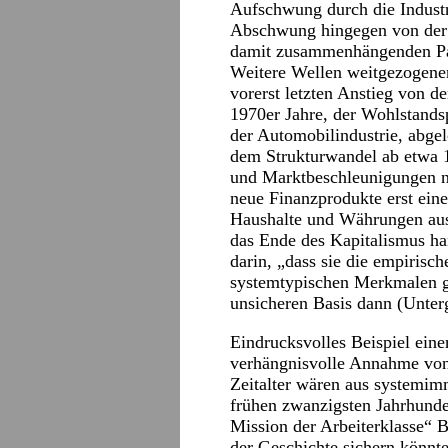
Aufschwung durch die Industri
Abschwung hingegen von der 
damit zusammenhängenden P
Weitere Wellen weitgezogener
vorerst letzten Anstieg von d
1970er Jahre, der Wohlstand
der Automobilindustrie, abg
dem Strukturwandel ab etwa 1
und Marktbeschleunigungen 
neue Finanzprodukte erst ein
Haushalte und Währungen ausl
das Ende des Kapitalismus ha
darin, „dass sie die empiris
systemtypischen Merkmalen ge
unsicheren Basis dann (Unterg
Eindrucksvolles Beispiel eine
verhängnisvolle Annahme von
Zeitalter wären aus systemi
frühen zwanzigsten Jahrhunde
Mission der Arbeiterklasse“ 
der Geschichte sichern könnte