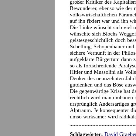
großer Kritiker des Kapitalis
Bewunderer, ebenso wie der r
volkswirtschaftlichen Paramet
auf ihn fixiert war und ihn wi
Die Linke wünscht sich viel u
wünschte sich Blochs Weggef
geistesgeschichtlich doch bes
Schelling, Schopenhauer und 
sichere Vernunft in der Philo
aufgeklärte Bürgertum dann z
so als fortschreitende Paraly
Hitler und Mussolini als Volls
Denker des neunzehnten Jahrh
gutdenken und das Böse ausw
Die gegenwärtige Krise hat d
rechtlich wird man umbauen m
ursprünglich Andersartiges g
Alptraum. Je konsequenter die 
umso wirksamer wird radikal
Schlagwörter:
David Graebe