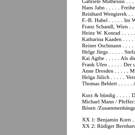
Gabriele Muthesius . . .
Hans Jahn . . . . . Freih
Reinhard Wengierek . . 
F.-B. Habel . . . . . I
Franz Schandl, Wien . . 
Heinz W. Konrad . . . . 
Katharina Kaaden . . . .
Reiner Oschmann . . . 
Helge Jürgs . . . . . St
Kai Agthe . . . . . Als 
Frank Ufen . . . . . Der 
Anne Dresden . . . . . 
Helga Jülich . . . . . Ve
Thomas Behlert . . . . .
Kurz & bündig . . . . .
Michael Mann / Pfeffer:
Bösen /Zusammenhäng
XX 1: Benjamin Korn . .
XX 2: Rüdiger Bernhardt