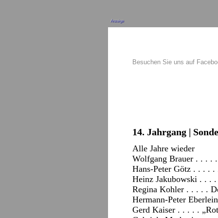
Anzeige
Besuchen Sie uns auf Faceb
14. Jahrgang | Sond
Alle Jahre wieder
Wolfgang Brauer . . . .
Hans-Peter Götz . . . . 
Heinz Jakubowski . . . .
Regina Kohler . . . . .
Hermann-Peter Eberlein 
Gerd Kaiser . . . . . „R