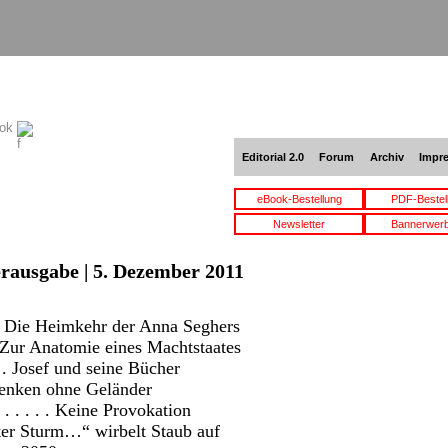
ook
Editorial 2.0
Forum
Archiv
Impr
eBook-Bestellung
PDF-Bestel
Newsletter
Bannerwer
erausgabe | 5. Dezember 2011
 . Die Heimkehr der Anna Seghers
. Zur Anatomie eines Machtstaates
 . Josef und seine Bücher
 Denken ohne Geländer
. . . . . Keine Provokation
oter Sturm…“ wirbelt Staub auf