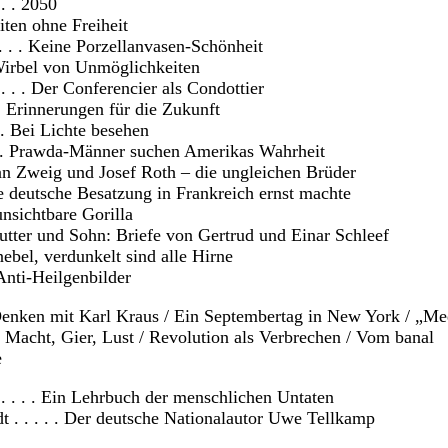
 . . 2050
eiten ohne Freiheit
. . . Keine Porzellanvasen-Schönheit
m Wirbel von Unmöglichkeiten
. . . Der Conferencier als Condottier
. Erinnerungen für die Zukunft
 . Bei Lichte besehen
. . Prawda-Männer suchen Amerikas Wahrheit
efan Zweig und Josef Roth – die ungleichen Brüder
die deutsche Besatzung in Frankreich ernst machte
unsichtbare Gorilla
Mutter und Sohn: Briefe von Gertrud und Einar Schleef
rnebel, verdunkelt sind alle Hirne
 Anti-Heilgenbilder
 Denken mit Karl Kraus / Ein Septembertag in New York / „M
 Macht, Gier, Lust / Revolution als Verbrechen / Vom banal
e
 . . . Ein Lehrbuch der menschlichen Untaten
 . . . . . Der deutsche Nationalautor Uwe Tellkamp