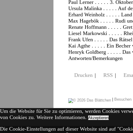
Paul Lerner . . . . . 3. Oktober
Ursula Malinka . . . . . Auf 
Erhard Weinholz . . . . . Lan
Max Hagebök . . . . . Rudi u
Renate Hoffmann . . . . . Gre
Liesel Markowski . . . . . Rh
Frank Ufen . . . . . Das Rätse
Kai Agthe . . . . . Ein Becher
Henryk Goldberg . . . . . Das 
Antworten/Bemerkungen
Drucken
|
RSS
|
Ema
|
Besuchen 
Um die Website für Sie zu optimieren, werden Cookies verw
von Cookies zu.
Weitere Informationen.
Akzeptieren
Die Cookie-Einstellungen auf dieser Website sind auf "Cookie