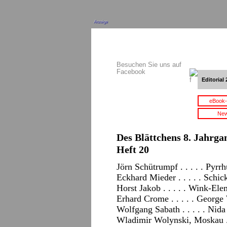
Anzeige
Besuchen Sie uns auf
Facebook
Editorial 
eBook-
New
Des Blättchens 8. Jahrgan
Heft 20
Jörn Schütrumpf . . . . . Pyrr
Eckhard Mieder . . . . . Schi
Horst Jakob . . . . . Wink-El
Erhard Crome . . . . . Georg
Wolfgang Sabath . . . . . Nida
Wladimir Wolynski, Moskau . 