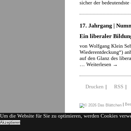
sicher der bedeutendst
17. Jahrgang | Numme
Ein liberaler Bildu
von Wolfgang Klein Seh
Wiederentdeckung“) anh
auf den Glanz des liber
…
Weiterlesen
→
Drucken
|
RSS
|
|
Bes
Um die Website für Sie zu optimieren, werden Cookies verw
Akzeptieren