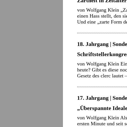
Zartheit in Zeitalte
von Wolfgang Klein „Zar
einen Hass stellt, den s
Und eine „zarte Form d
18. Jahrgang | Sonde
Schriftstellerkongre
von Wolfgang Klein Eine
heute? Gibt es diese noc
Gesetz des clerc lautet
17. Jahrgang | Sonde
„Überspannte Ideal
von Wolfgang Klein Als 
ersten Minute und seit