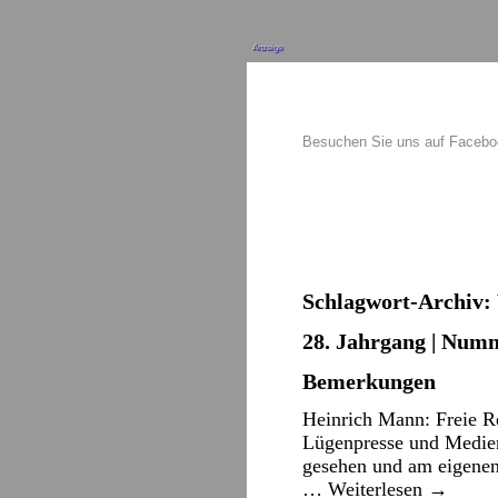
Anzeige
Besuchen Sie uns auf Faceb
Schlagwort-Archiv:
28. Jahrgang | Numm
Bemerkungen
Heinrich Mann: Freie Re
Lügenpresse und Medien
gesehen und am eigenen 
…
Weiterlesen
→