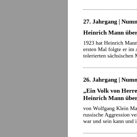
27. Jahrgang | Numm
Heinrich Mann über
1923 hat Heinrich Mann
ersten Mal folgte er i
tolerierten sächsischen
26. Jahrgang | Numme
„Ein Volk von Herr
Heinrich Mann übe
von Wolfgang Klein Man 
russische Aggression v
war und sein kann und