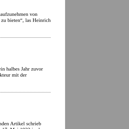
 aufzunehmen von
 zu bieten“, las Heinrich
in halbes Jahr zuvor
kteur mit der
den Artikel schrieb