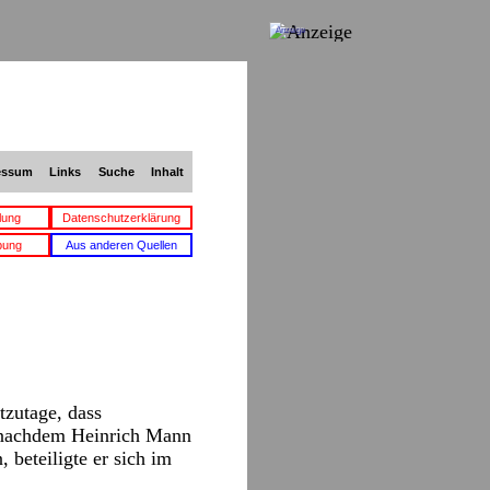
Anzeige
essum
Links
Suche
Inhalt
lung
Datenschutzerklärung
bung
Aus anderen Quellen
tzutage, dass
, nachdem Heinrich Mann
 beteiligte er sich im