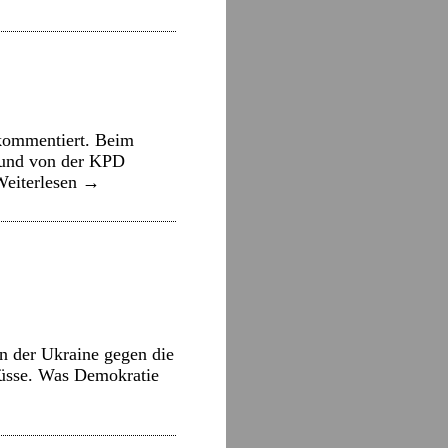
kommentiert. Beim
n und von der KPD
Weiterlesen
→
in der Ukraine gegen die
müsse. Was Demokratie