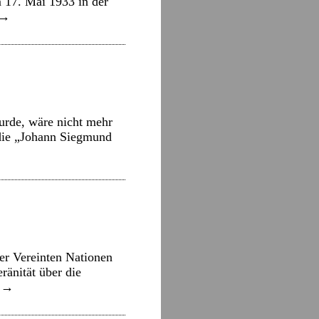
 17. Mai 1933 in der
→
urde, wäre nicht mehr
d die „Johann Siegmund
er Vereinten Nationen
ränität über die
n
→