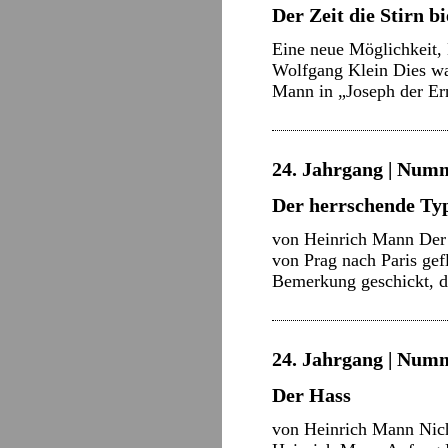
Der Zeit die Stirn b
Eine neue Möglichkeit
Wolfgang Klein Dies war 
Mann in „Joseph der E
24. Jahrgang | Numm
Der herrschende Ty
von Heinrich Mann Der f
von Prag nach Paris ge
Bemerkung geschickt, d
24. Jahrgang | Numm
Der Hass
von Heinrich Mann Nich