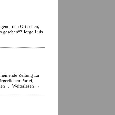
gend, den Ort sehen,
us gesehen“? Jorge Luis
cheinende Zeitung La
rgerlichen Partei,
ommen …
Weiterlesen
→