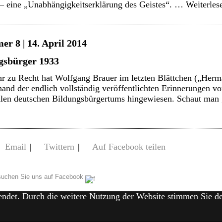
e – eine „Unabhängigkeitserklärung des Geistes“. …
Weiterle
r 8 | 14. April 2014
ngsbürger 1933
r zu Recht hat Wolfgang Brauer im letzten Blättchen („Herm
and der endlich vollständig veröffentlichten Erinnerungen 
alen deutschen Bildungsbürgertums hingewiesen. Schaut man g
Email
|
Twittern
|
Auf Facebook teilen
uchen Sie uns auf Facebook
endet. Durch die weitere Nutzung der Website stimmen Sie 