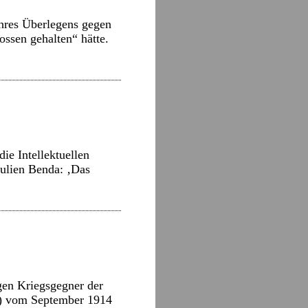
ihres Überlegens gegen
ossen gehalten“ hätte.
ie Intellektuellen
Julien Benda: ‚Das
gen Kriegsgegner der
l) vom September 1914