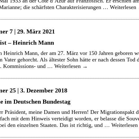
ai 1933 an der Côte d’Azur auf Französisch. Er erschien am
Marianne; die schärfsten Charakterisierungen …
Weiterlesen
er 7 | 29. März 2021
list – Heinrich Mann
 Heinrich Mann, der am 27. März vor 150 Jahren geboren w
em Vater gehorcht. Als ältester Sohn hätte er nach dessen To
g. Kommissions- und …
Weiterlesen
→
er 25 | 3. Dezember 2018
e im Deutschen Bundestag
r Präsident, meine Damen und Herren! Der Migrationspakt d
fach mit dem Hinweis verteidigt worden, er belasse die Souve
bei den einzelnen Staaten. Das ist richtig, und …
Weiterlese