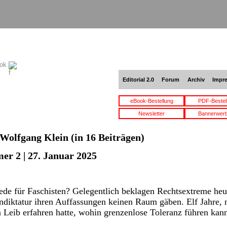
ook
Editorial 2.0
Forum
Archiv
Impr
eBook-Bestellung
PDF-Bestel
Newsletter
Bannerwer
Wolfgang Klein
(in 16 Beiträgen)
er 2 | 27. Januar 2025
de für Faschisten? Gelegentlich beklagen Rechtsextreme heu
diktatur ihren Auffassungen keinen Raum gäben. Elf Jahre
Leib erfahren hatte, wohin grenzenlose Toleranz führen kann,