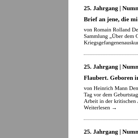
25. Jahrgang | Numm
Brief an jene, die m
von Romain Rolland Der
Sammlung „Über dem Get
Kriegsgefangenenauskunf
25. Jahrgang | Numm
Flaubert. Geboren 
von Heinrich Mann Den f
Tag vor dem Geburtstag 
Arbeit in der kritisch
Weiterlesen
→
25. Jahrgang | Numm