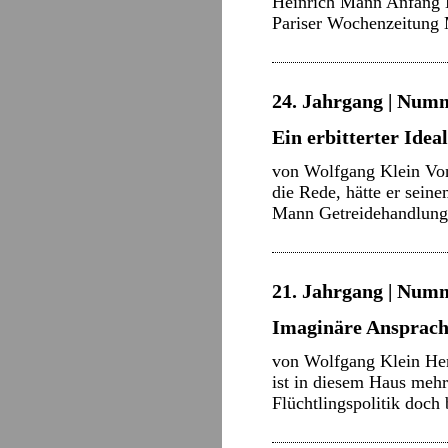
Heinrich Mann Anfang M
Pariser Wochenzeitung 
24. Jahrgang | Numm
Ein erbitterter Idea
von Wolfgang Klein Von
die Rede, hätte er sein
Mann Getreidehandlun
21. Jahrgang | Numm
Imaginäre Ansprach
von Wolfgang Klein Her
ist in diesem Haus mehr
Flüchtlingspolitik doch 