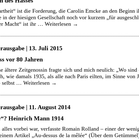
rn des Hasses
theit“ ist die Forderung, die Carolin Emcke an den Beginn 
ie in der hiesigen Gesellschaft noch vor kurzem „für ausgeschl
er Macht“ ist ihr …
Weiterlesen
→
rausgabe | 13. Juli 2015
ss vor 80 Jahren
 ältere Zeitgenossin fragte sich und mich neulich: „Wo sind d
h, wie damals 1935, als alle nach Paris eilten, im Sinne von 
 – selbst …
Weiterlesen
→
rausgabe | 11. August 2014
e“? Heinrich Mann 1914
alles vorbei war, verfasste Romain Rolland – einer der weni
 seinem Artikel „Au-dessus de la mêlée“ (Über dem Getümme