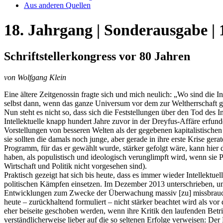
Aus anderen Quellen
18. Jahrgang | Sonderausgabe | 1
Schriftstellerkongress vor 80 Jahren
von Wolfgang Klein
Eine ältere Zeitgenossin fragte sich und mich neulich: „Wo sind die In
selbst dann, wenn das ganze Universum vor dem zur Weltherrschaft ge
Nun steht es nicht so, dass sich die Feststellungen über den Tod des I
Intellektuelle knapp hundert Jahre zuvor in der Dreyfus-Affäre erf
Vorstellungen von besseren Welten als der gegebenen kapitalistischen 
sie sollten die damals noch junge, aber gerade in ihre erste Krise ger
Programm, für das er gewählt wurde, stärker gefolgt wäre, kann hier d
haben, als populistisch und ideologisch verunglimpft wird, wenn sie P
Wirtschaft und Politik nicht vorgesehen sind).
Praktisch gezeigt hat sich bis heute, dass es immer wieder Intellektue
politischen Kämpfen einsetzen. Im Dezember 2013 unterschrieben, um 
Entwicklungen zum Zwecke der Überwachung massiv [zu] missbrauchen
heute – zurückhaltend formuliert – nicht stärker beachtet wird als vor
eher beiseite geschoben werden, wenn ihre Kritik den laufenden Betrieb
verständlicherweise lieber auf die so seltenen Erfolge verweisen: De