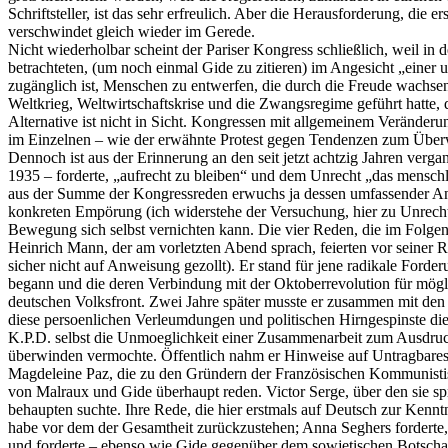
Schriftsteller, ist das sehr erfreulich. Aber die Herausforderung, di
verschwindet gleich wieder im Gerede.
Nicht wiederholbar scheint der Pariser Kongress schließlich, weil in
betrachteten, (um noch einmal Gide zu zitieren) im Angesicht „einer 
zugänglich ist, Menschen zu entwerfen, die durch die Freude wachsen
Weltkrieg, Weltwirtschaftskrise und die Zwangsregime geführt hatte, 
Alternative ist nicht in Sicht. Kongressen mit allgemeinem Veränder
im Einzelnen – wie der erwähnte Protest gegen Tendenzen zum Überwac
Dennoch ist aus der Erinnerung an den seit jetzt achtzig Jahren verg
1935 – forderte, „aufrecht zu bleiben“ und dem Unrecht „das menschl
aus der Summe der Kongressreden erwuchs ja dessen umfassender Ansp
konkreten Empörung (ich widerstehe der Versuchung, hier zu Unrecht 
Bewegung sich selbst vernichten kann. Die vier Reden, die im Folg
Heinrich Mann, der am vorletzten Abend sprach, feierten vor seiner 
sicher nicht auf Anweisung gezollt). Er stand für jene radikale Forde
begann und die deren Verbindung mit der Oktoberrevolution für mögl
deutschen Volksfront. Zwei Jahre später musste er zusammen mit de
diese persoenlichen Verleumdungen und politischen Hirngespinste die
K.P.D. selbst die Unmoeglichkeit einer Zusammenarbeit zum Ausdruck b
überwinden vermochte. Öffentlich nahm er Hinweise auf Untragbares 
Magdeleine Paz, die zu den Gründern der Französischen Kommunistisc
von Malraux und Gide überhaupt reden. Victor Serge, über den sie spr
behaupten suchte. Ihre Rede, die hier erstmals auf Deutsch zur Kenn
habe vor dem der Gesamtheit zurückzustehen; Anna Seghers forderte
und forderte – ebenso wie Gide gegenüber dem sowjetischen Botschaft