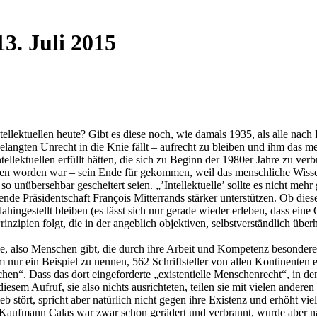
3. Juli 2015
tellektuellen heute? Gibt es diese noch, wie damals 1935, als alle nach 
langten Unrecht in die Knie fällt – aufrecht zu bleiben und ihm das 
ntellektuellen erfüllt hätten, die sich zu Beginn der 1980er Jahre zu v
unden worden war – sein Ende für gekommen, weil das menschliche Wiss
so unübersehbar gescheitert seien. „’Intellektuelle’ sollte es nicht me
atende Präsidentschaft François Mitterrands stärker unterstützen. Ob die
ahingestellt bleiben (es lässt sich nur gerade wieder erleben, dass ein
rinzipien folgt, die in der angeblich objektiven, selbstverständlich ü
lle, also Menschen gibt, die durch ihre Arbeit und Kompetenz besondere 
nur ein Beispiel zu nennen, 562 Schriftsteller von allen Kontinenten 
“. Dass das dort eingeforderte „existentielle Menschenrecht“, in d
 diesem Aufruf, sie also nichts ausrichteten, teilen sie mit vielen ande
 stört, spricht aber natürlich nicht gegen ihre Existenz und erhöht viel
r Kaufmann Calas war zwar schon gerädert und verbrannt, wurde aber na