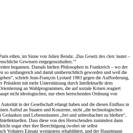
Paris eilten, im Sinne von Julien Benda: ‚Das Gesetz des clerc lautet –
menschliche Gewissen entgegenzuhalten.’“
erbreiten begannen. Damals hielten Philosophen in Frankreich – wo der
en so umfangreich und damit unübersichtlich geworden und weil die
hr geben“, schrieb Jean-François Lyotard 1983 gegen die Aufforderung,
ser Präsident mit mehr Unterstützung durch Intellektuelle dem
e Orientierung an Wahlprogrammen, die auf soziale Krisen reagiert
berhaupt nicht ideologischen, nur eben herrschenden Ordnung von
Autorität in der Gesellschaft erlangt haben und die diesen Einfluss in
einen Aufruf an Staaten und Konzerne, nicht „die technologischen
en Gedanken und Lebensräumen „frei und unbeobachtet zu bleiben“,
ren Intellektuellen. Dass diese von den Herrschenden zumindest dann
leicht sogar eher ihre Berechtigung (wobei sie selbst
ch Voltaires Einsatz wenigstens rehabilitiert, und der Hauptmann