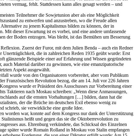
bieten vermag, fehlt. Stattdessen kann alles gesagt werden – und
 meisten Teilnehmer die Sowjetunion aber als eine Möglichkeit
ftszustand zu entwerfen und anzustreben, wo die Freude allen
Alternative zu jenem Kapitalismus bilden zu können, der in
n. Mit dieser Erwartung ist es vorbei, und eine andere umfassende
schen der Boden entzogen. Was bleibt, ist das Bemühen um Besserung
e Reflexion. Zuerst der Furor, mit dem Julien Benda – auch ein Redner
 Unerträglichkeit, die in zahlreichen Reden 1935 geübt wurde: Erst
oft glänzende Beispiele einer auf Erfahrung und Wissen gegründeten
r, auch Material darüber zu gewinnen, wie eine emanzipatorische
etzten Aspekt ausgewählt.
eifall wurde von den Organisatoren vorbereitet, aber vom Publikum
 der Französischen Revolution bezog, die am 14. Juli vor 226 Jahren
Kongress wurde er Präsident des Ausschusses zur Vorbereitung einer
ichts Taktieren nach Moskau schreiben: „Wenn diese Anmassungen,
schlands auf die ernsten Vorhaltungen […] bilden, dann hat die
ozialisten, der die Brüche im deutschen Exil ebenso wenig zu
schrieb, sie verwirkliche eine große Idee.
ssen worden war, konnte auf dem Kongress nur dank der Unterstützung
 Stalinismus heißt und gegen das sie die Oktoberrevolution zu
ongresses aus. Ehrenburg verkündete, das Schicksal des Einzelnen
 Tage später wurde Romain Rolland in Moskau von Stalin empfangen
s erhobene Forderung, die von einer Diktatur erfüllt wurde: Am 15.