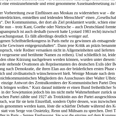
e erst eine ernstzunehmende und ernst genommene Auseinandersetzung zu 
 der Vorbereitung zwar Einflüssen aus Moskau zu widerstehen war – die
unterdrückten, entstellten und leidenden Menschheit“ einen „Gesellscha
“. Der Kommunismus, der dort als Ziel proklamiert wurde, schien eine 
die nun – trotz Kant, Goethe oder Nietzsche – auch Deutschland formte
ungsanspruch ist auch deshalb (soweit hatte Lyotard 1983 recht) inzwi
hungsstaat. Es fällt allerdings deutlich weniger auf.
angenen Schriftstellerkongress in Paris mehr zu gewinnen als entsagend
iche Gewissen entgegenzuhalten“. Dann jene Kritik an präzis benannter
ruch, viele Redner versanken nicht in Allgemeinheiten und lieferten 
vergessene und berühmte Namen zu reihen). Und schließlich ist, leide
enden ohne Kürzung nachgelesen werden können, wurden unter diesem l
Rede stehende Ovationen als Repräsentanten des deutschen Exils (der B
rung nach Demokratie, die ihren Elan aus der brüderlichen ersten Phase
ich und zivilisatorisch wünschenswert hielt. Wenige Monate nach dem 
n nichtkommunistischen Mitgliedern des Ausschusses über Walter Ulbr
 einzige Antwort des Zentralkomitees der Kommunistischen Partei Deut
ringen wollen.“ Kurz darauf initiierte er einen Bund freiheitlicher S
in der Sowjetunion jedoch bis ins nicht mehr Wahrnehmbare zurück und 
hen Partei zählte und 1927 als Trotzkistin aus der Partei ausgeschlo
ach, war für sie kein Einzelfall, sondern Opfer dessen, was inzwischen
tnis genommen werden kann, löste die schärfste Debatte während des K
, statt von Serge von Ossietzky, Renn und Mühsam zu sprechen. Drei
er in Paris – Serges Freilassung. Sie war die einzige auf dem Kongres