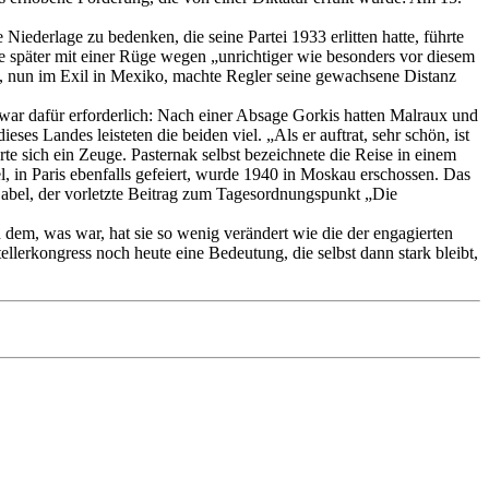
Niederlage zu bedenken, die seine Partei 1933 erlitten hatte, führte
te später mit einer Rüge wegen „unrichtiger wie besonders vor diesem
42, nun im Exil in Mexiko, machte Regler seine gewachsene Distanz
s war dafür erforderlich: Nach einer Absage Gorkis hatten Malraux und
s Landes leisteten die beiden viel. „Als er auftrat, sehr schön, ist
rte sich ein Zeuge. Pasternak selbst bezeichnete die Reise in einem
el, in Paris ebenfalls gefeiert, wurde 1940 in Moskau erschossen. Das
 Babel, der vorletzte Beitrag zum Tagesordnungspunkt „Die
 dem, was war, hat sie so wenig verändert wie die der engagierten
tellerkongress noch heute eine Bedeutung, die selbst dann stark bleibt,