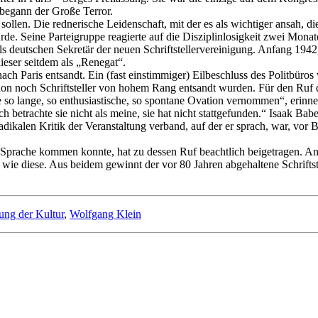
 begann der Große Terror.
llen. Die rednerische Leidenschaft, mit der es als wichtiger ansah, die 
rde. Seine Parteigruppe reagierte auf die Disziplinlosigkeit zwei Mona
als deutschen Sekretär der neuen Schriftstellervereinigung. Anfang 19
dieser seitdem als „Renegat“.
ach Paris entsandt. Ein (fast einstimmiger) Eilbeschluss des Politbüro
 noch Schriftsteller von hohem Rang entsandt wurden. Für den Ruf diese
ne so lange, so enthusiastische, so spontane Ovation vernommen“, erinne
 betrachte sie nicht als meine, sie hat nicht stattgefunden.“ Isaak Bab
adikalen Kritik der Veranstaltung verband, auf der er sprach, war, vor
r Sprache kommen konnte, hat zu dessen Ruf beachtlich beigetragen. An
tig wie diese. Aus beidem gewinnt der vor 80 Jahren abgehaltene Schrifts
ung der Kultur
,
Wolfgang Klein