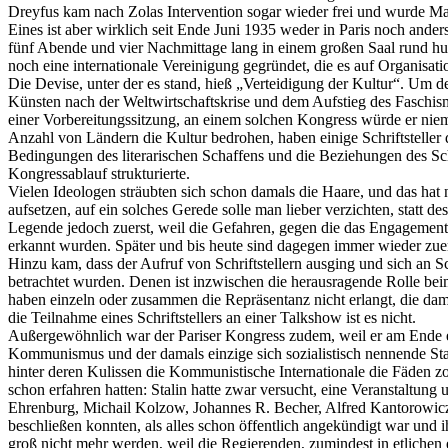
Dreyfus kam nach Zolas Intervention sogar wieder frei und wurde Maj
Eines ist aber wirklich seit Ende Juni 1935 weder in Paris noch and
fünf Abende und vier Nachmittage lang in einem großen Saal rund hu
noch eine internationale Vereinigung gegründet, die es auf Organisat
Die Devise, unter der es stand, hieß „Verteidigung der Kultur“. Um d
Künsten nach der Weltwirtschaftskrise und dem Aufstieg des Faschismu
einer Vorbereitungssitzung, an einem solchen Kongress würde er niem
Anzahl von Ländern die Kultur bedrohen, haben einige Schriftsteller di
Bedingungen des literarischen Schaffens und die Beziehungen des Sch
Kongressablauf strukturierte.
Vielen Ideologen sträubten sich schon damals die Haare, und das hat 
aufsetzen, auf ein solches Gerede solle man lieber verzichten, stat
Legende jedoch zuerst, weil die Gefahren, gegen die das Engagement 
erkannt wurden. Später und bis heute sind dagegen immer wieder zue
Hinzu kam, dass der Aufruf von Schriftstellern ausging und sich an Sc
betrachtet wurden. Denen ist inzwischen die herausragende Rolle be
haben einzeln oder zusammen die Repräsentanz nicht erlangt, die dam
die Teilnahme eines Schriftstellers an einer Talkshow ist es nicht.
Außergewöhnlich war der Pariser Kongress zudem, weil er am Ende ein
Kommunismus und der damals einzige sich sozialistisch nennende Staa
hinter deren Kulissen die Kommunistische Internationale die Fäden 
schon erfahren hatten: Stalin hatte zwar versucht, eine Veranstaltun
Ehrenburg, Michail Kolzow, Johannes R. Becher, Alfred Kantorowicz
beschließen konnten, als alles schon öffentlich angekündigt war und
groß nicht mehr werden, weil die Regierenden, zumindest in etlichen eu