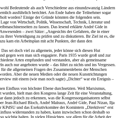
e sowohl Bedeutende als auch Verschiedene aus einundzwanzig Ländern
iemlich ausführlich berichtet. Am Ende haben die Teilnehmer sogar
erholt worden? Einige der Gründe könnten die folgenden sein.
age von Wirtschaft, Politik, Wissenschaft, Technik, Literatur und
reibmaschinenseiten zu fassen. Das lesend erklärte André Gide in
n Anwesenden – zwei Sätze: „Angesichts der Gefahren, die in einer
u ihrer Verteidigung zu prüfen und zu diskutieren. Ihr Ziel ist es, die
azu kam ein Arbeitsplan mit acht Punkten, der dann den
 Das sei doch viel zu allgemein, jeder könne sich diesen Hut
r und gegen wen man sich engagiere. Paris 1935 wurde groß und zur
rschiedene Arten empfunden und verstanden, aber als gemeinsame
n auch nur angeboten wurde – das führt zu nichts und ins Vergessen.
isten für die allgemeinen Fragen des Zusammenlebens der Menschen
n worden. Aber die neuen Medien oder die neuen Kunstrichtungen
erview mit einem (wie man noch sagte) „Dichter“ war ein Ereignis –
chen Einfluss von höchster Ebene durchsetzten. Weil Marxismus,
 wurden, hielt man den Kongress lange Zeit für eine Veranstaltung,
ar dann jedoch zu erkennen, was die Kongressorganisatoren selbst
 aber Jean-Richard Bloch, André Malraux, André Gide, Paul Nizan, Ilja
der KPdSU und das Exekutivkomitee der Komintern „Direktiven“ erst
 Einfluss widerstanden zu haben, kann inzwischen schon deshalb so
o wichtig halten. In vielen Hinsichten, vor allem für die Arbeit der