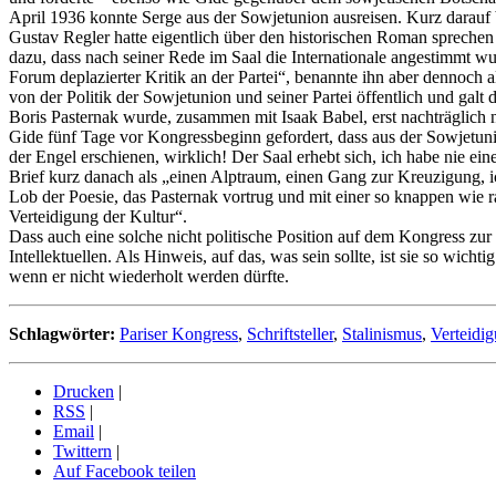
April 1936 konnte Serge aus der Sowjetunion ausreisen. Kurz darauf
Gustav Regler hatte eigentlich über den historischen Roman sprechen so
dazu, dass nach seiner Rede im Saal die Internationale angestimmt wu
Forum deplazierter Kritik an der Partei“, benannte ihn aber dennoch 
von der Politik der Sowjetunion und seiner Partei öffentlich und galt 
Boris Pasternak wurde, zusammen mit Isaak Babel, erst nachträglich n
Gide fünf Tage vor Kongressbeginn gefordert, dass aus der Sowjetunion
der Engel erschienen, wirklich! Der Saal erhebt sich, ich habe nie ei
Brief kurz danach als „einen Alptraum, einen Gang zur Kreuzigung, ich
Lob der Poesie, das Pasternak vortrug und mit einer so knappen wie r
Verteidigung der Kultur“.
Dass auch eine solche nicht politische Position auf dem Kongress zu
Intellektuellen. Als Hinweis, auf das, was sein sollte, ist sie so wich
wenn er nicht wiederholt werden dürfte.
Schlagwörter:
Pariser Kongress
,
Schriftsteller
,
Stalinismus
,
Verteidig
Drucken
|
RSS
|
Email
|
Twittern
|
Auf Facebook teilen