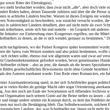
or sowie Ritter der Ehrenlegion).
erswo mehr beobachtet worden: dass zwar nicht „alle“, aber doch viel
ndert Reden halten, denen Tausende zuhören und über die die Presse z
ionen in achtzehn Ländern brachte. Warum ist dieses Ereignis nie wied
eren Notwendigkeit zu beschreiben, war zunächst versucht worden, die L
s in zahlreichen Ländern detailliert, aber auf nicht mehr als zwei Sch
als teilnehmen, setzte sich hin und notierte – im Gespräch mit andere
e Initiative zur Einberufung eines Kongresses ergriffen, um die Mittel z
riftstellers zu denen, an die er sich wendet, genauer zu bestimmen.“ D
nicht nachgelassen, wo der Pariser Kongress später kommentiert wurde:
t dessen die Spreu vom Weizen sondern und also präzis bestimmen, wofü
sich richten sollte, ebenso real wie allgemein waren und zwar auf ve
rst Glaubensbekenntnisse gefordert worden, bevor gemeinsames Handel
hriftsteller richtete – also an jene, die damals als die besten Spezial
im Bilden gesellschaftlichen Bewusstseins nicht ohne Gründe bestritte
als den Autoren zuerkannt wurde: Eine Rede eines Romanciers, ein Int
er Auseinandersetzung stand, in der sich Schriftsteller gegen politis
t in vielen Reden als geistige Macht oder sogar Orientierung anerkannt
zog. Aus den noch am Ende der Sowjetunion sich öffnenden Archiven w
g und Organisation nach seinem Gusto auf die Beine stellen zu lassen –
 und einige andere setzten ein Konzept durch, zu dem das Politbüro 
 ihnen nur noch die Bestätigung blieb. Das Selbstbewusstsein, solchem
ropäischen Ländern, das, was Schriftsteller tun, längst nicht mehr für s