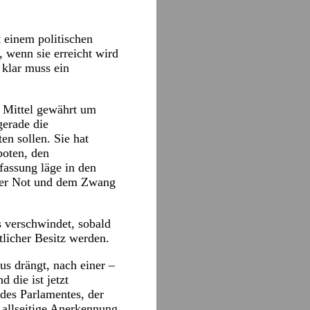
t einem politischen
, wenn sie erreicht wird
klar muss ein
e Mittel gewährt um
gerade die
en sollen. Sie hat
boten, den
fassung läge in den
 der Not und dem Zwang
s verschwindet, sobald
tlicher Besitz werden.
us drängt, nach einer –
 die ist jetzt
d des Parlamentes, der
e allseitige Anerkennung