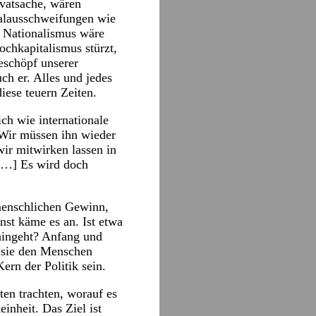
ivatsache, wären
italausschweifungen wie
r Nationalismus wäre
ochkapitalismus stürzt,
eschöpf unserer
ch er. Alles und jedes
diese teuern Zeiten.
ch wie internationale
 Wir müssen ihn wieder
ir mitwirken lassen in
. […] Es wird doch
 menschlichen Gewinn,
st käme es an. Ist etwa
 hingeht? Anfang und
m sie den Menschen
rn der Politik sein.
ten trachten, worauf es
inheit. Das Ziel ist