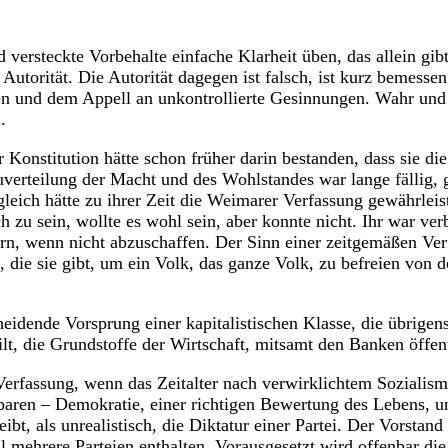
 versteckte Vorbehalte einfache Klarheit üben, das allein gib
h Autorität. Die Autorität
dagegen ist falsch, ist kurz bemessen
en und dem Appell an unkontrollierte Gesinnungen. Wahr und 
.
r Konstitution hätte schon früher darin bestanden, dass sie di
verteilung der Macht und des Wohlstandes war lange fällig, 
leich hätte zu ihrer Zeit die Weimarer Verfassung gewährleist
 zu sein, wollte es wohl sein, aber konnte nicht. Ihr war ver
rn, wenn nicht abzuschaffen. Der Sinn einer zeitgemäßen
Ver
 die sie gibt, um ein Volk, das ganze Volk, zu befreien von
heidende Vorsprung einer kapitalistischen Klasse, die übrigen
ilt, die Grundstoffe der Wirtschaft, mitsamt den Banken öffen
erfassung, wenn das Zeitalter nach verwirklichtem Sozialism
hbaren – Demokratie, einer richtigen Bewertung des Lebens, und
leibt, als unrealistisch, die Diktatur einer Partei. Der Vorstan
ll mehrere Parteien enthalten. Vorausgesetzt wird offenbar di