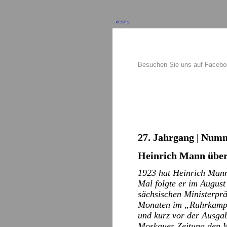
Anzeige
Besuchen Sie uns auf Faceb
27. Jahrgang | Numm
Heinrich Mann über
1923 hat Heinrich Mann
Mal folgte er im Augus
sächsischen Ministerprä
Monaten im „Ruhrkampf“
und kurz vor der Ausga
Moskauer Zeitung den W