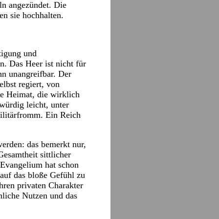
ln angezündet. Die
en sie hochhalten.
htigung und
. Das Heer ist nicht für
ihn unangreifbar. Der
lbst regiert, von
e Heimat, die wirklich
würdig leicht, unter
ilitärfromm. Ein Reich
werden: das bemerkt nur,
Gesamtheit sittlicher
s Evangelium hat schon
t auf das bloße Gefühl zu
ihren privaten Charakter
önliche Nutzen und das