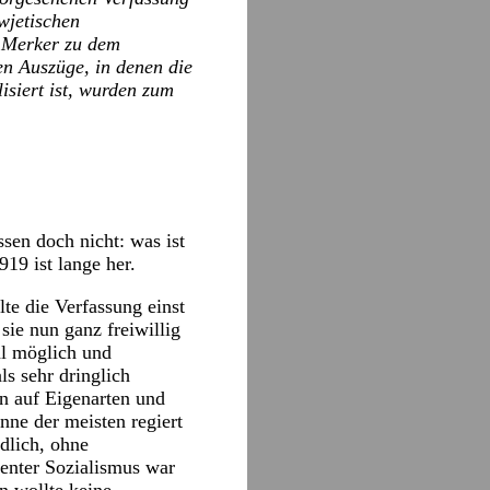
wjetischen
l Merker zu dem
n Auszüge, in denen die
siert ist, wurden zum
ssen doch nicht: was ist
19 ist lange her.
te die Verfassung einst
sie nun ganz freiwillig
al möglich und
s sehr dringlich
en auf Eigenarten und
nne der meisten regiert
dlich, ohne
uenter Sozialismus war