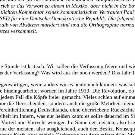
rieb er das Vorwort zu einem in Mexiko, aber nicht in der So
ntlichten Kommentar seines kommunistischen Vertrauten Pau
 SED für eine Deutsche Demokratische Republik. Die folgende
alb von Absätzen markiert sind und die Orthographie normali
tzes versammelt.
ie Stunde ist kritisch. Wir sollen die Verfassung feiern und wi
 der Verfassung? Was wird aus ihr noch werden? Das Jahr 19
genwärtigen, wenn anders wir es heute noch können: was soll
le hineingearbeitet worden im Jahre 1919. Die Revolution, ob 
n jedem Fall die Köpfe freier gemacht. Vieles schien auf einm
nur die Herrschenden, sondern auch die große Mehrheit niemal
Vereinheitlichung Deutschlands, ohne übertriebene Rücksicht
iheit im Innern, was nur heißen kann: es sollte dauernd im Si
Vorteil und Vorrecht weniger. Im Sinne der meisten, also frie
ne der meisten, also ausgleichend, auch den Besitz. Konseq