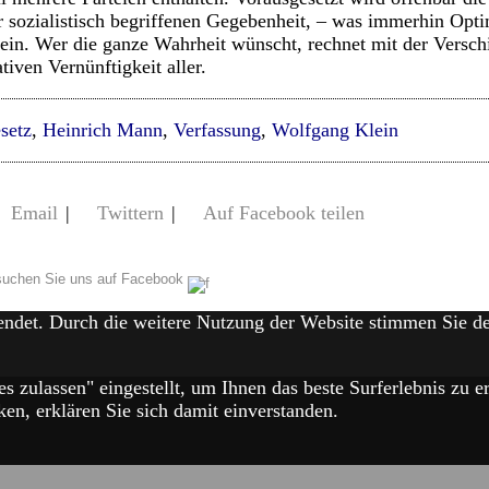
r sozialistisch begriffenen Gegebenheit, – was immerhin Opt
 sein. Wer die ganze Wahrheit wünscht, rechnet mit der Versch
iven Vernünftigkeit aller.
setz
,
Heinrich Mann
,
Verfassung
,
Wolfgang Klein
Email
|
Twittern
|
Auf Facebook teilen
uchen Sie uns auf Facebook
endet. Durch die weitere Nutzung der Website stimmen Sie 
es zulassen" eingestellt, um Ihnen das beste Surferlebnis zu
en, erklären Sie sich damit einverstanden.