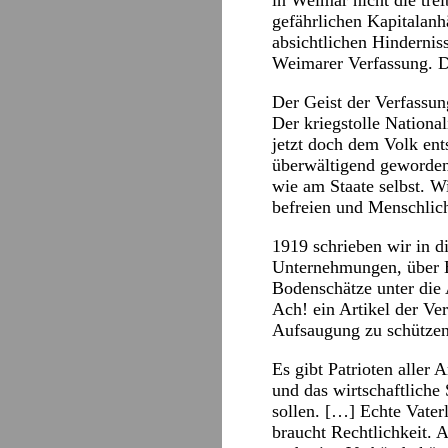
in Weimar nicht die tre
gefährlichen Kapitalan
absichtlichen Hindernis
Weimarer Verfassung. Da
Der Geist der Verfassung
Der kriegstolle National
jetzt doch dem Volk ent
überwältigend geworden.
wie am Staate selbst. Wi
befreien und Menschlichk
1919 schrieben wir in di
Unternehmungen, über B
Bodenschätze unter die 
Ach! ein Artikel der Ve
Aufsaugung zu schützen
Es gibt Patrioten aller 
und das wirtschaftliche
sollen. […] Echte Vater
braucht Rechtlichkeit. 