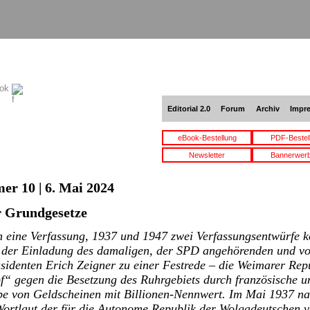
ook
Editorial 2.0
Forum
Archiv
Impr
eBook-Bestellung
PDF-Bestel
Newsletter
Bannerwer
er 10 | 6. Mai 2024
 Grundgesetze
 eine Verfassung, 1937 und 1947 zwei Verfassungsentwürfe k
t der Einladung des damaligen, der SPD angehörenden und vo
sidenten Erich Zeigner zu einer Festrede – die Weimarer Repu
 gegen die Besetzung des Ruhrgebiets durch französische u
be von Geldscheinen mit Billionen-Nennwert. Im Mai 1937 nah
ortlaut der für die Autonome Republik der Wolgadeutschen 