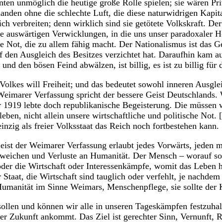
ten unmöglich die heutige große Rolle spielen; sie wären Pr
rhanden ohne die schlechte Luft, die diese naturwidrigen Kap
ch verbreiten; denn wirklich sind sie getötete Volkskraft. De
e auswärtigen Verwicklungen, in die uns unser paradoxaler H
e Not, die zu allem fähig macht. Der Nationalismus ist das G
f den Ausgleich des Besitzes verzichtet hat. Daraufhin kam au
 und den bösen Feind abwälzen, ist billig, es ist zu billig für 
 Volkes will Freiheit; und das bedeutet sowohl inneren Ausglei
Weimarer Verfassung spricht der bessere Geist Deutschlands.
 1919 lebte doch republikanische Begeisterung. Die müssen w
leben, nicht allein unsere wirtschaftliche und politische Not
 einzig als freier Volksstaat das Reich noch fortbestehen kann.
Geist der Weimarer Verfassung erlaubt jedes Vorwärts, jeden
kweichen und Verluste an Humanität. Der Mensch – worauf son
oder die Wirtschaft oder Interessenkämpfe, womit das Leben
 Staat, die Wirtschaft sind tauglich oder verfehlt, je nachde
manität im Sinne Weimars, Menschenpflege, sie sollte der Ke
ollen und können wir alle in unseren Tageskämpfen festzuhal
 Zukunft ankommt. Das Ziel ist gerechter Sinn, Vernunft, Re