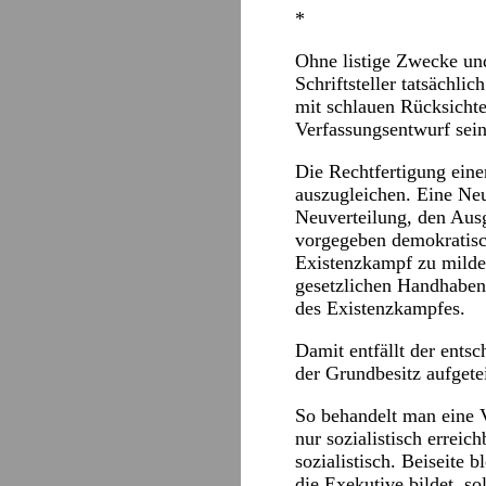
*
Ohne listige Zwecke und
Schriftsteller tatsächlic
mit schlauen Rücksicht
Verfassungsentwurf sein
Die Rechtfertigung eine
auszugleichen. Eine Neu
Neuverteilung, den Ausg
vorgegeben demokratisch
Existenzkampf zu milde
gesetzlichen Handhaben,
des Existenzkampfes.
Damit entfällt der entsc
der Grundbesitz aufgete
So behandelt man eine V
nur sozialistisch erreic
sozialistisch. Beiseite b
die Exekutive bildet, so