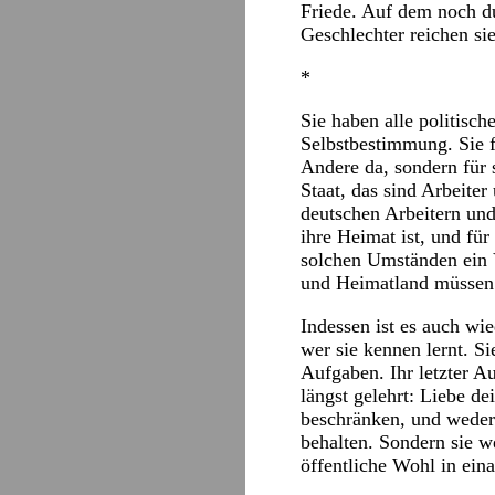
Friede. Auf dem noch du
Geschlechter reichen si
*
Sie haben alle politisch
Selbstbestimmung. Sie f
Andere da, sondern für s
Staat, das sind Arbeite
deutschen Arbeitern und
ihre Heimat ist, und für
solchen Umständen ein 
und Heimatland müssen 
Indessen ist es auch wi
wer sie kennen lernt. Si
Aufgaben. Ihr letzter A
längst gelehrt: Liebe de
beschränken, und weder 
behalten. Sondern sie w
öffentliche Wohl in ein