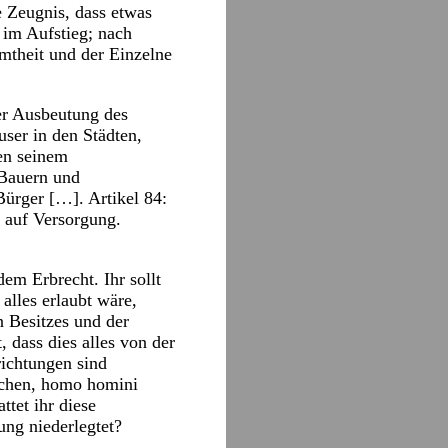
e Zeugnis, dass etwas
 im Aufstieg; nach
mtheit und der Einzelne
er Ausbeutung des
ser in den Städten,
en seinem
 Bauern und
Bürger […]. Artikel 84:
: auf Versorgung.
dem Erbrecht. Ihr sollt
alles erlaubt wäre,
n Besitzes und der
, dass dies alles von der
richtungen sind
nschen, homo homini
ttet ihr diese
ung niederlegtet?