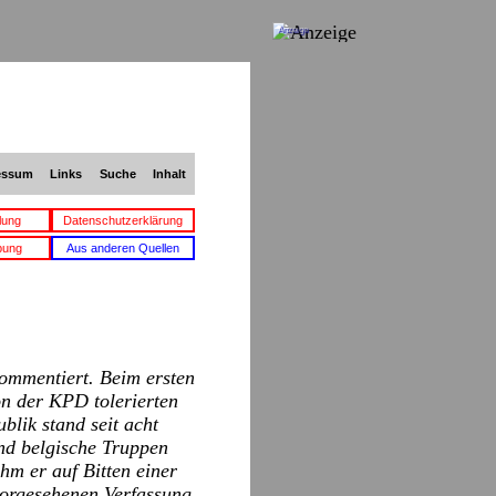
Anzeige
essum
Links
Suche
Inhalt
lung
Datenschutzerklärung
bung
Aus anderen Quellen
ommentiert. Beim ersten
n der KPD tolerierten
blik stand seit acht
nd belgische Truppen
m er auf Bitten einer
vorgesehenen Verfassung