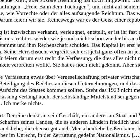
ibende Kraft, aber soziale Gesinnung hat doch mitgewirkt. Ma
häufungen. „Freie Bahn dem Tüchtigen“, und nicht auf seine
se, wie Vorrechte oder der alles aufsaugende Reichtum. Das w
rum feiern wir sie. Keineswegs war es der Geist einer republ
 ist inzwischen verkannt, verleugnet, entstellt, er ist ihr fas
ismus treibt es wieder wie je und reicht schon wieder bis an 
stammt und ihm Rechenschaft schuldet. Das Kapital ist erst je
 Seine Herrschsucht vergreift sich erst jetzt ganz offen an j
r feiern darum erst recht die Verfassung, die dies alles nicht
eit verbreiten wollte. Sie hat es noch nicht gekonnt. Aber sie
e Verfassung etwas über Vergesellschaftung privater wirtschaf
eteiligung des Reiches an diesen Unternehmungen, und dass 
Aufsicht des Staates kommen sollten. Steht das 1923 nicht me
rfassung verlangt auch, der selbständige Mittelstand sei gege
. Ich merke nichts.
Art. Der eine denkt an sein Geschäft, ein anderer an Staat und 
 Schaffen seines Landes, die es anderen Ländern friedlich und
landsliebe, die ebenso gut auch Menschenliebe heißen kann, 
Aber im Unrecht, in der Zerrüttung gedeiht Nationalismus. [