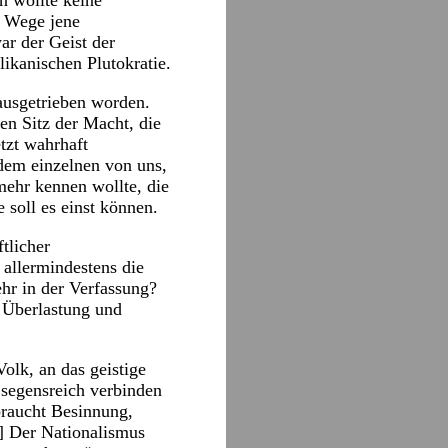
n wollte keine
m Wege jene
ar der Geist der
ikanischen Plutokratie.
t ausgetrieben worden.
den Sitz der Macht, die
tzt wahrhaft
edem einzelnen von uns,
 mehr kennen wollte, die
 soll es einst können.
tlicher
allermindestens die
hr in der Verfassung?
n Überlastung und
Volk, an das geistige
 segensreich verbinden
braucht Besinnung,
…] Der Nationalismus