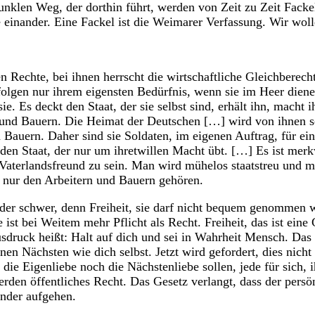
nklen Weg, der dorthin führt, werden von Zeit zu Zeit Facke
e einander. Eine Fackel ist die Weimarer Verfassung. Wir woll
en Rechte, bei ihnen herrscht die wirtschaftliche Gleichberec
olgen nur ihrem eigensten Bedürfnis, wenn sie im Heer dienen
ie. Es deckt den Staat, der sie selbst sind, erhält ihn, macht 
r und Bauern. Die Heimat der Deutschen […] wird von ihnen se
 Bauern. Daher sind sie Soldaten, im eigenen Auftrag, für ein
 den Staat, der nur um ihretwillen Macht übt. […] Es ist merk
Vaterlandsfreund zu sein. Man wird mühelos staatstreu und m
nur den Arbeitern und Bauern gehören.
eder schwer, denn Freiheit, sie darf nicht bequem genommen 
e ist bei Weitem mehr Pflicht als Recht. Freiheit, das ist eine 
usdruck heißt: Halt auf dich und sei in Wahrheit Mensch. Da
inen Nächsten wie dich selbst. Jetzt wird gefordert, dies nich
die Eigenliebe noch die Nächstenliebe sollen, jede für sich, 
erden öffentliches Recht. Das Gesetz verlangt, dass der pers
ander aufgehen.