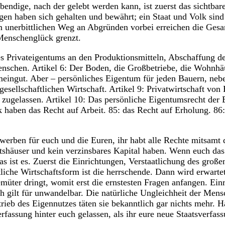
bendige, nach der gelebt werden kann, ist zuerst das sichtbar
ngen haben sich gehalten und bewährt; ein Staat und Volk sind
m unerbittlichen Weg an Abgründen vorbei erreichen die Gesa
 Menschenglück grenzt.
es Privateigentums an den Produktionsmitteln, Abschaffung d
schen. Artikel 6: Der Boden, die Großbetriebe, die Wohnhäu
eingut. Aber – persönliches Eigentum für jeden Bauern, neb
esellschaftlichen Wirtschaft. Artikel 9: Privatwirtschaft von
zugelassen. Artikel 10: Das persönliche Eigentumsrecht der 
 haben das Recht auf Arbeit. 85: das Recht auf Erholung. 86
rwerben für euch und die Euren, ihr habt alle Rechte mitsamt 
tshäuser und kein verzinsbares Kapital haben. Wenn euch das 
s ist es. Zuerst die Einrichtungen, Verstaatlichung des große
liche Wirtschaftsform ist die herrschende. Dann wird erwartet
müter dringt, womit erst die ernstesten Fragen anfangen. Ein
h gilt für unwandelbar. Die natürliche Ungleichheit der Me
ieb des Eigennutzes täten sie bekanntlich gar nichts mehr. Ha
fassung hinter euch gelassen, als ihr eure neue Staatsverfass