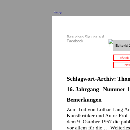
Anzeige
Besuchen Sie uns auf
Facebook
Editorial 
eBook-
New
Schlagwort-Archiv:
Thom
16. Jahrgang | Nummer 17
Bemerkungen
Zum Tod von Lothar Lang Am 2
Kunstkritiker und Autor Prof.
dem 9. Oktober 1957 die publ
vor allem für die …
Weiterle