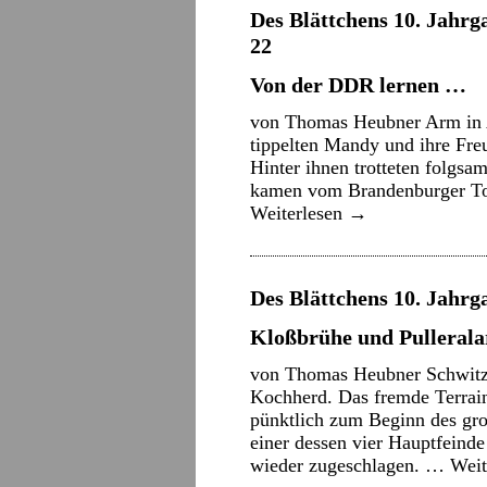
Des Blättchens 10. Jahrga
22
Von der DDR lernen …
von Thomas Heubner Arm in A
tippelten Mandy und ihre Fre
Hinter ihnen trotteten folgsam
kamen vom Brandenburger To
Weiterlesen
→
Des Blättchens 10. Jahrga
Kloßbrühe und Pulleral
von Thomas Heubner Schwitz
Kochherd. Das fremde Terrain 
pünktlich zum Beginn des gro
einer dessen vier Hauptfeind
wieder zugeschlagen. …
Weit