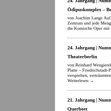
24. Jahrgang | Numm
Ödipuskomplex – Be
von Joachim Lange Auf 
Zentrum und jede Menge 
die Komische Oper mit
24. Jahrgang | Numm
Theaterberlin
von Reinhard Wengierek 
Platte – Friedrichstadt-
verspielten, verträumte
Weiterlesen
→
21. Jahrgang | Numm
Querbeet