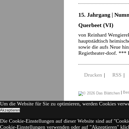
15. Jahrgang | Numm
Querbeet (VI)
von Reinhard Wengierek
hauptstädtisch heimisch
sowie die aufs Neue hi
Regietheater-doof. ***
Drucken
|
RSS
|
|
Bes
Um die Website für Sie zu optimieren, werden Cookies verw
Akzeptieren
Die Cookie-Einstellungen auf dieser Website sind auf "Cooki
Cookie-Einstellungen verwenden oder auf "Akzeptieren" klick