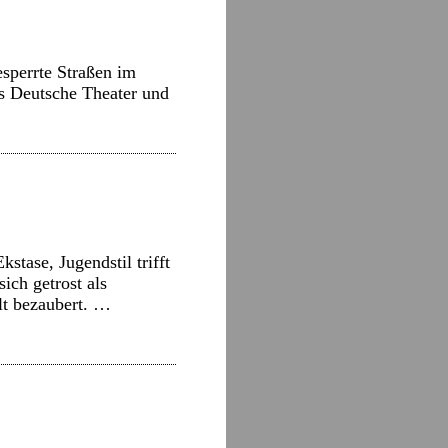
sperrte Straßen im
as Deutsche Theater und
tase, Jugendstil trifft
ich getrost als
elt bezaubert. …