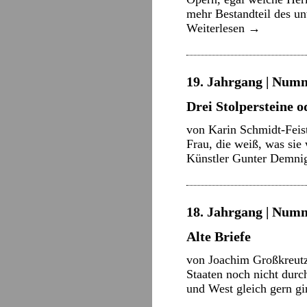
mehr Bestandteil des un
Weiterlesen
→
19. Jahrgang | Numm
Drei Stolpersteine 
von Karin Schmidt-Feist
Frau, die weiß, was sie
Künstler Gunter Demni
18. Jahrgang | Numm
Alte Briefe
von Joachim Großkreutz 
Staaten noch nicht durc
und West gleich gern g