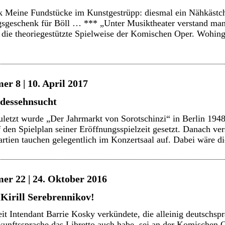
 Meine Fundstücke im Kunstgestrüpp: diesmal ein Nähkästc
gsgeschenk für Böll … *** „Unter Musiktheater verstand man
t die theoriegestützte Spielweise der Komischen Oper. Wohin
r 8 | 10. April 2017
dessehnsucht
letzt wurde „Der Jahrmarkt von Sorotschinzi“ in Berlin 194
f den Spielplan seiner Eröffnungsspielzeit gesetzt. Danach ve
artien tauchen gelegentlich im Konzertsaal auf. Dabei wäre 
er 22 | 24. Oktober 2016
 Kirill Serebrennikov!
t Intendant Barrie Kosky verkündete, die alleinig deutschsp
unftssprache das Libretto auch habe, sei an der Komischen O