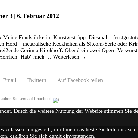
er 3 | 6. Februar 2012
 Meine Fundstücke im Kunstgestrüpp: Diesmal – frostgestütz
en Herd – theatralische Keckheiten als Sitcom-Serie oder Kri
nreißende Corinna Kirchhoff. Obendrein zwei Opern-Verwurstu
 Herrlich! Hab‘ mich …
Weiterlesen
→
Email
|
Twittern
|
Auf Facebook teilen
uchen Sie uns auf Facebook
endet. Durch die weitere Nutzung der Website stimmen Sie 
es zulassen" eingestellt, um Ihnen das beste Surferlebnis zu
en, erklären Sie sich damit einverstanden.