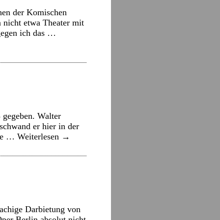
hen der Komischen
 nicht etwa Theater mit
gegen ich das …
8 gegeben. Walter
rschwand er hier in der
die …
Weiterlesen
→
rachige Darbietung von
per Berlin absolut nicht