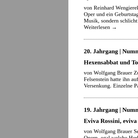
von Reinhard Wengierek
Oper und ein Geburtsta
Musik, sondern schlich
Weiterlesen
→
20. Jahrgang | Numme
Hexensabbat und To
von Wolfgang Brauer Zu
Felsenstein hatte ihn au
Versenkung. Einzelne P
19. Jahrgang | Numm
Eviva Rossini, eviva
von Wolfgang Brauer Sei
Opern, egal welche Herk