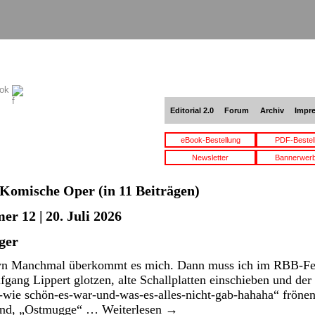
ook
Editorial 2.0
Forum
Archiv
Impr
eBook-Bestellung
PDF-Bestel
Newsletter
Bannerwer
Komische Oper
(in 11 Beiträgen)
r 12 | 20. Juli 2026
ger
n Manchmal überkommt es mich. Dann muss ich im RBB-Fe
gang Lippert glotzen, alte Schallplatten einschieben und de
wie schön-es-war-und-was-es-alles-nicht-gab-hahaha“ frönen
land, „Ostmugge“ …
Weiterlesen
→