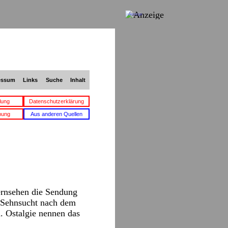
Anzeige
essum
Links
Suche
Inhalt
lung
Datenschutzerklärung
bung
Aus anderen Quellen
rnsehen die Sendung
r Sehnsucht nach dem
. Ostalgie nennen das