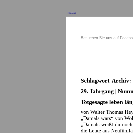
Anzeige
Besuchen Sie uns auf Faceb
Schlagwort-Archiv:
29. Jahrgang | Numme
Totgesagte leben län
von Walter Thomas Hey
„Damals wars“ von Wolf
„Damals-weißt-du-noch-
die Leute aus Neufünf