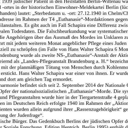
t 1939 jüdischer Patient in den Heilstätten Berlin-Wittenau 
 -ortes in der historischen Einwohner-Meldekartei Berlin (lü
handen) lautet: „Sterbedatum u. -ort: 27.12.1940 in Chelm/C
nadresse im Rahmen der T4 „Euthanasie“-Mordaktionen gege
ilanstalten. Es gibt auch im Fall Schapira eine Differenz zwis
ealen Todesdaten. Die Falschbeurkundung war systematischer 
die Angehörigen über das Ausmaß des Mordes im Unklaren zu
rt mit jedem weiteren Monat angeblicher Pflege eines Juden i
nziell zu schröpfen (im Falle von Hans Walter Schapira 6 Mon
ndenburg wurde als zweite NS-„Euthanasie“-Anstalt der Aktio
leiernd als „Landes-Pflegeanstalt Brandenburg a. H.“ bezeich
r mit der planmäßigen Tötung von Menschen durch Kohlenmo
rstickt. Hans Walter Schapira war einer von ihnen. Er wurde
und dort am gleichen Tag ermordet.
harmonie befindet sich seit 2. September 2014 der Nationale
 Opfer der nationalsozialistischen „Euthanasie“-Morde. Die 
und Pflegeanstalten wurde hier in der Tiergartenstraße 4 gepla
n im Deutschen Reich erfolgte 1940 im Rahmen der „Aktion
tienten wurden allein aufgrund ihrer „Rassenzugehörigkeit“ ge
sung der Judenfrage“.
dische Bürger. Das Gedenkbuch Berlins der jüdischen Opfer d
für Soziale Forschung, Edition Hentrich, Berlin 1995) enthält 