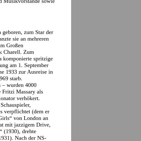
nd Musikvorstände sowie
n geboren, zum Star der
tanzte sie an mehreren
 im Großen
ik Charell. Zum
a komponierte spritzige
rung am 1. September
e 1933 zur Ausreise in
969 starb.
s – wurden 4000
 Fritzi Massary als
onator verhökert.
 Schauspieler,
 verpflichtet (dem er
-Girls“ von London an
at mit jazzigem Drive,
“ (1930), drehte
(1931). Nach der NS-