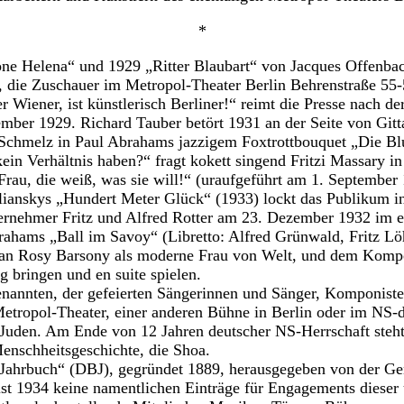
*
öne Helena“ und 1929 „Ritter Blaubart“ von Jacques Offenba
t, die Zuschauer im Metropol-Theater Berlin Behrenstraße 55
r Wiener, ist künstlerisch Berliner!“ reimt die Presse nach d
mber 1929. Richard Tauber betört 1931 an der Seite von Gitt
Schmelz in Paul Abrahams jazzigem Foxtrottbouquet „Die B
ein Verhältnis haben?“ fragt kokett singend Fritzi Massary in
Frau, die weiß, was sie will!“ (uraufgeführt am 1. September
ianskys „Hundert Meter Glück“ (1933) lockt das Publikum in
ernehmer Fritz und Alfred Rotter am 23. Dezember 1932 im e
rahams „Ball im Savoy“ (Libretto: Alfred Grünwald, Fritz Lö
oran Rosy Barsony als moderne Frau von Welt, und dem Kompo
 bringen und en suite spielen.
nannten, der gefeierten Sängerinnen und Sänger, Komponisten
etropol-Theater, einer anderen Bühne in Berlin oder im NS-d
 Juden. Am Ende von 12 Jahren deutscher NS-Herrschaft steh
Menschheitsgeschichte, die Shoa.
ahrbuch“ (DBJ), gegründet 1889, herausgegeben von der Ge
t 1934 keine namentlichen Einträge für Engagements dieser 