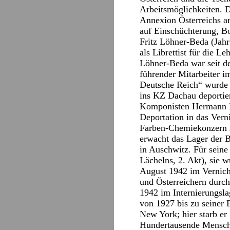
Arbeitsmöglichkeiten. D
Annexion Österreichs a
auf Einschüchterung, B
Fritz Löhner-Beda (Jahr
als Librettist für die 
Löhner-Beda war seit de
führender Mitarbeiter i
Deutsche Reich“ wurde 
ins KZ Dachau deporti
Komponisten Hermann Le
Deportation in das Vern
Farben-Chemiekonzern l
erwacht das Lager der 
in Auschwitz. Für seine
Lächelns, 2. Akt), sie 
August 1942 im Vernich
und Österreichern durch
1942 im Internierungsla
von 1927 bis zu seiner 
New York; hier starb er
Hundertausende Menschen