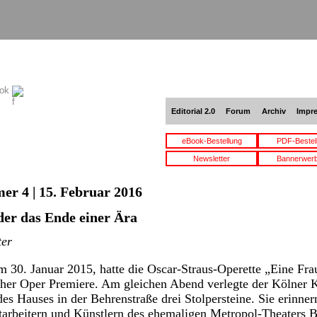
ook
Editorial 2.0
Forum
Archiv
Impr
eBook-Bestellung
PDF-Bestel
Newsletter
Bannerwer
er 4 | 15. Februar 2016
oder das Ende einer Ära
ter
m 30. Januar 2015, hatte die Oscar-Straus-Operette „Eine Frau
cher Oper Premiere. Am gleichen Abend verlegte der Kölner 
s Hauses in der Behrenstraße drei Stolpersteine. Sie erinnern
tarbeitern und Künstlern des ehemaligen Metropol-Theaters B