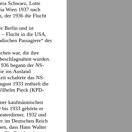
Vera Schwarz, Lotte
via Wien 1937 nach
, der 1936 die Flucht
 Berlin und ist
 – Flucht in die USA,
ndischen Passagiere“ des
chen war, die ihre
e beschlagnahmt wurden.
1936 begann der NS-
ie ins Ausland
eit schaltete das NS-
gust 1933 enthielt die
Wilhelm Pieck (KPD-
iner kaufmännischen
 bis 1933 gehörte er
eaterdiener, 1932 und
ter im Deutschen Reich
ben, dass Hans Walter