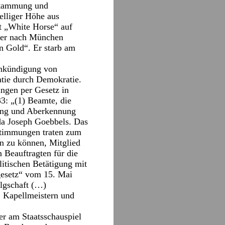
bstammung und
elliger Höhe aus
it „White Horse“ auf
e er nach München
in Gold“. Er starb am
Ankündigung von
tie durch Demokratie.
ungen per Gesetz in
3: „(1) Beamte, die
rung und Aberkennung
da Joseph Goebbels. Das
timmungen traten zum
en zu können, Mitglied
 Beauftragten für die
itischen Betätigung mit
gesetz“ vom 15. Mai
olgschaft (…)
1. Kapellmeistern und
er am Staatsschauspiel