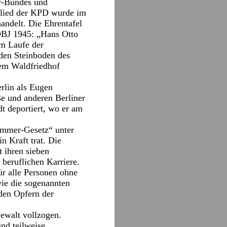
er-Bundes und
lied der KPD wurde im
andelt. Die Ehrentafel
 DBJ 1945: „Hans Otto
im Laufe der
 den Steinboden des
dem Waldfriedhof
rlin als Eugen
ße und anderen Berliner
t deportiert, wo er am
kammer-Gesetz“ unter
 Kraft trat. Die
 ihren sieben
 beruflichen Karriere.
ür alle Personen ohne
ie die sogenannten
den Opfern der
Gewalt vollzogen.
nd teilweise