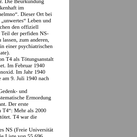
war. Die Beurkundung
ckenhaft im
helmno“. Dieser Ort bei
n „unwertes“ Leben und
chen den offiziell
Teil der perfiden NS-
 lassen, zum anderen,
n einer psychiatrischen
ate).
n T4 als Tötungsanstalt
net. Im Februar 1940
noxid. Im Jahr 1940
 am 9. Juli 1940 nach
 Gedenk- und
systematische Ermordung
nt. Der erste
 T4“: Mehr als 2000
tötet. T4 war die
es NS (Freie Universität
die Liste von 55.696