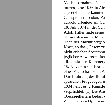
Machtübernahme löste d
prozessierte 1936 in Ab
„gesetzlich anerkannten
Gastspiel in London, P
zurück, arbeitete am Gä
18. Juli 1974 in der Sc
Adolf Hitler hatte sei
Neuwahlen am 5. März v
Nach der Machtübergabe 
Kraft, so das „Gesetz z
nicht arischer Abstamm
jeglicher Anwartschafte
„Reichskultur-Kammerg
15. November in Kraft. 
einer Fachschaft sein. 
Durchführung des Berufs
speziellen Fragebögen 
1934 heißt es: „ Künstle
verpflichtet. (1) Die A
Oberspielleitern bedarf
Zu den ersten Opfern au