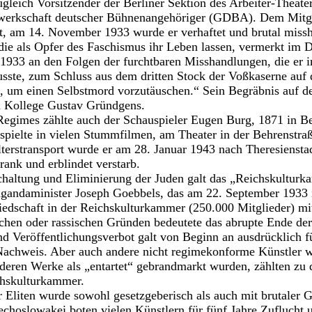
leich Vorsitzender der Berliner Sektion des Arbeiter-Theat
werkschaft deutscher Bühnenangehöriger (GDBA). Dem Mitg
, am 14. November 1933 wurde er verhaftet und brutal missh
 die als Opfer des Faschismus ihr Leben lassen, vermerkt im
1933 an den Folgen der furchtbaren Misshandlungen, die er 
sste, zum Schluss aus dem dritten Stock der Voßkaserne auf
, um einen Selbstmord vorzutäuschen.“ Sein Begräbnis auf 
in Kollege Gustav Gründgens.
egimes zählte auch der Schauspieler Eugen Burg, 1871 in Be
spielte in vielen Stummfilmen, am Theater in der Behrenstra
erstransport wurde er am 28. Januar 1943 nach Theresienstad
rank und erblindet verstarb.
chaltung und Eliminierung der Juden galt das „Reichskultur
gandaminister Joseph Goebbels, das am 22. September 1933 in
edschaft in der Reichskulturkammer (250.000 Mitglieder) mit
schen oder rassischen Gründen bedeutete das abrupte Ende der
nd Veröffentlichungsverbot galt von Beginn an ausdrücklich f
Nachweis. Aber auch andere nicht regimekonforme Künstler w
deren Werke als „entartet“ gebrandmarkt wurden, zählten zu 
chskulturkammer.
r Eliten wurde sowohl gesetzgeberisch als auch mit brutaler 
echoslowakei boten vielen Künstlern für fünf Jahre Zuflucht u