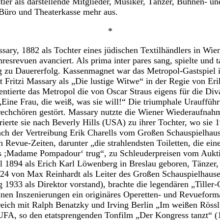
ler als darstellende Mitglieder, Musiker, Tänzer, Bühnen- u
 Büro und Theaterkasse mehr aus.
*
ssary, 1882 als Tochter eines jüdischen Textilhändlers in Wie
resrevuen avanciert. Als prima inter pares sang, spielte und 
 zu Dauererfolg. Kassenmagnet war das Metropol-Gastspiel
 Fritzi Massary als „Die lustige Witwe“ in der Regie von Er
entierte das Metropol die von Oscar Straus eigens für die Div
Eine Frau, die weiß, was sie will!“ Die triumphale Urauffüh
chchören gestört. Massary nutzte die Wiener Wiederaufnahm
ierte sie nach Beverly Hills (USA) zu ihrer Tochter, wo sie 1
h der Vertreibung Erik Charells vom Großen Schauspielhau
Revue-Zeiten, darunter „die strahlendsten Toiletten, die eine
ls ;Madame Pompadour‘ trug“, zu Schleuderpreisen vom Aukti
il 1894 als Erich Karl Löwenberg in Breslau geboren, Tänzer,
924 von Max Reinhardt als Leiter des Großen Schauspielhauses
g 1933 als Direktor vorstand), brachte die legendären „Tiller
seinen Inszenierungen ein originäres Operetten- und Revueform
greich mit Ralph Benatzky und Irving Berlin „Im weißen Rössl
 UFA, so den etatsprengenden Tonfilm „Der Kongress tanzt“ 