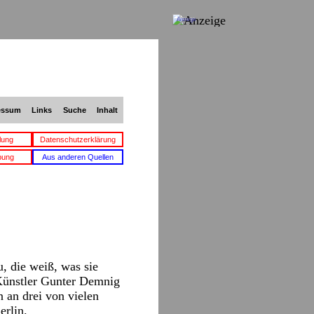
Anzeige
essum
Links
Suche
Inhalt
lung
Datenschutzerklärung
bung
Aus anderen Quellen
, die weiß, was sie
Künstler Gunter Demnig
 an drei von vielen
erlin.