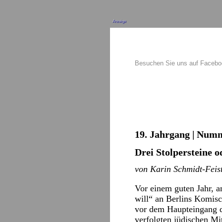
Anzeige
Besuchen Sie uns auf Faceb
19. Jahrgang | Numm
Drei Stolpersteine 
von Karin Schmidt-Feis
Vor einem guten Jahr, a
will“ an Berlins Komis
vor dem Haupteingang de
verfolgten jüdischen Mi