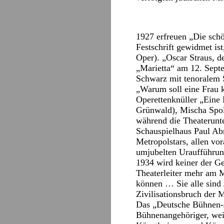
1927 erfreuen „Die sch
Festschrift gewidmet is
Oper). „Oscar Straus, de
„Marietta“ am 12. Septe
Schwarz mit tenoralem 
„Warum soll eine Frau k
Operettenknüller „Eine 
Grünwald), Mischa Spol
während die Theaterunt
Schauspielhaus Paul Ab
Metropolstars, allen v
umjubelten Uraufführung
1934 wird keiner der Ge
Theaterleiter mehr am M
können … Sie alle sind
Zivilisationsbruch der 
Das „Deutsche Bühnen-J
Bühnenangehöriger, weis