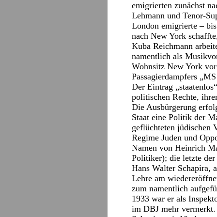
emigrierten zunächst na
Lehmann und Tenor-Supe
London emigrierte – bis
nach New York schaffte,
Kuba Reichmann arbeite
namentlich als Musikvo
Wohnsitz New York vor d
Passagierdampfers „MS 
Der Eintrag „staatenlos
politischen Rechte, ih
Die Ausbürgerung erfol
Staat eine Politik der 
geflüchteten jüdischen 
Regime Juden und Opposi
Namen von Heinrich Man
Politiker); die letzte d
Hans Walter Schapira, 
Lehre am wiedereröffnet
zum namentlich aufgefü
1933 war er als Inspekt
im DBJ mehr vermerkt. 