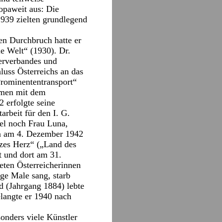
opaweit aus: Die
939 zielten grundlegend
nen Durchbruch hatte er
ie Welt“ (1930). Dr.
lerverbandes und
luss Österreichs an das
Prominententransport“
mmen mit dem
 erfolgte seine
rbeit für den I. G.
el noch Frau Luna,
en am 4. Dezember 1942
nzes Herz“ („Land des
t und dort am 31.
eten Österreicherinnen
ge Male sang, starb
d (Jahrgang 1884) lebte
elangte er 1940 nach
onders viele Künstler