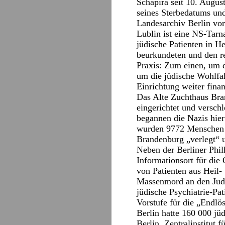
Schapira seit 10. Augus
seines Sterbedatums und
Landesarchiv Berlin vor
Lublin ist eine NS-Tar
jüdische Patienten in He
beurkundeten und den r
Praxis: Zum einen, um 
um die jüdische Wohlfah
Einrichtung weiter fina
Das Alte Zuchthaus Bra
eingerichtet und versch
begannen die Nazis hie
wurden 9772 Menschen e
Brandenburg „verlegt“ 
Neben der Berliner Phil
Informationsort für die
von Patienten aus Heil- 
Massenmord an den Jude
jüdische Psychiatrie-Pa
Vorstufe für die „Endlö
Berlin hatte 160 000 jü
Berlin, Zentralinstitut 