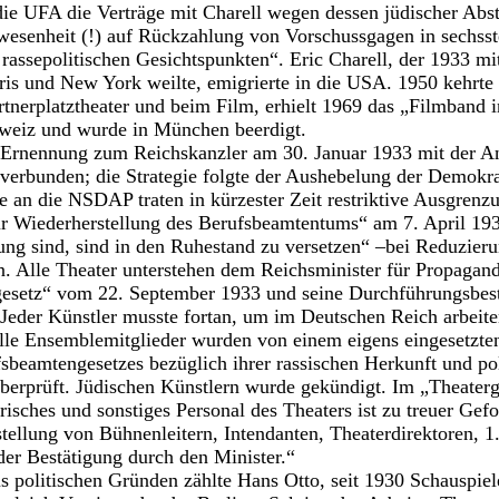
ie UFA die Verträge mit Charell wegen dessen jüdischer A
wesenheit (!) auf Rückzahlung von Vorschussgagen in sechsst
 rassepolitischen Gesichtspunkten“. Eric Charell, der 1933 m
aris und New York weilte, emigrierte in die USA. 1950 kehrt
rtnerplatztheater und beim Film, erhielt 1969 das „Filmband 
hweiz und wurde in München beerdigt.
ne Ernennung zum Reichskanzler am 30. Januar 1933 mit der 
erbunden; die Strategie folgte der Aushebelung der Demokra
an die NSDAP traten in kürzester Zeit restriktive Ausgrenz
ur Wiederherstellung des Berufsbeamtentums“ am 7. April 193
ung sind, sind in den Ruhestand zu versetzen“ –bei Reduzie
n. Alle Theater unterstehen dem Reichsminister für Propagan
esetz“ vom 22. September 1933 und seine Durchführungsbes
Jeder Künstler musste fortan, um im Deutschen Reich arbeit
Alle Ensemblemitglieder wurden von einem eigens eingesetzten
beamtengesetzes bezüglich ihrer rassischen Herkunft und pol
überprüft. Jüdischen Künstlern wurde gekündigt. Im „Theater
risches und sonstiges Personal des Theaters ist zu treuer Gef
nstellung von Bühnenleitern, Intendanten, Theaterdirektoren, 
 der Bestätigung durch den Minister.“
s politischen Gründen zählte Hans Otto, seit 1930 Schauspiel