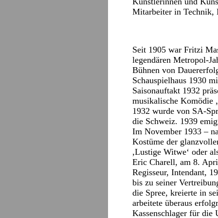
Künstlerinnen und Künst
Mitarbeiter in Technik,
Seit 1905 war Fritzi Ma
legendären Metropol-Jah
Bühnen von Dauererfolg
Schauspielhaus 1930 mit
Saisonauftakt 1932 präs
musikalische Komödie „
1932 wurde von SA-Spre
die Schweiz. 1939 emigr
Im November 1933 – nac
Kostüme der glanzvollen 
,Lustige Witwe‘ oder a
Eric Charell, am 8. Apr
Regisseur, Intendant, 1
bis zu seiner Vertreibun
die Spree, kreierte in 
arbeitete überaus erfol
Kassenschlager für die