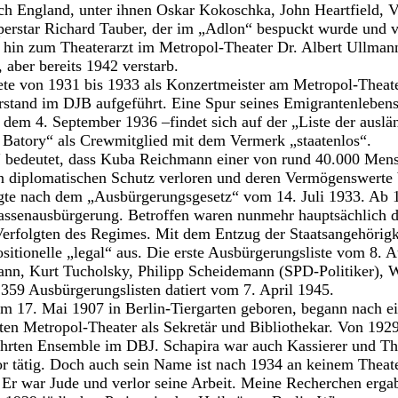
ch England, unter ihnen Oskar Kokoschka, John Heartfield, 
rstar Richard Tauber, der im „Adlon“ bespuckt wurde und 
 hin zum Theaterarzt im Metropol-Theater Dr. Albert Ullmann
 aber bereits 1942 verstarb.
te von 1931 bis 1933 als Konzertmeister am Metropol-Theater
rstand im DJB aufgeführt. Eine Spur seines Emigrantenlebens
em 4. September 1936 –findet sich auf der „Liste der auslä
Batory“ als Crewmitglied mit dem Vermerk „staatenlos“.
“ bedeutet, dass Kuba Reichmann einer von rund 40.000 Mens
ren diplomatischen Schutz verloren und deren Vermögenswert
gte nach dem „Ausbürgerungsgesetz“ vom 14. Juli 1933. Ab 
Massenausbürgerung. Betroffen waren nunmehr hauptsächlich d
Verfolgten des Regimes. Mit dem Entzug der Staatsangehörigk
tionelle „legal“ aus. Die erste Ausbürgerungsliste vom 8. Au
n, Kurt Tucholsky, Philipp Scheidemann (SPD-Politiker), 
er 359 Ausbürgerungslisten datiert vom 7. April 1945.
am 17. Mai 1907 in Berlin-Tiergarten geboren, begann nach e
en Metropol-Theater als Sekretär und Bibliothekar. Von 1929
hrten Ensemble im DBJ. Schapira war auch Kassierer und Th
or tätig. Doch auch sein Name ist nach 1934 an keinem Thea
Er war Jude und verlor seine Arbeit. Meine Recherchen erga