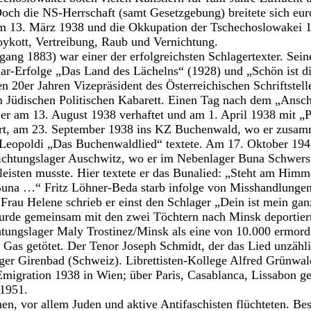
och die NS-Herrschaft (samt Gesetzgebung) breitete sich eur
m 13. März 1938 und die Okkupation der Tschechoslowakei 1
oykott, Vertreibung, Raub und Vernichtung.
gang 1883) war einer der erfolgreichsten Schlagertexter. Sei
Lehar-Erfolge „Das Land des Lächelns“ (1928) und „Schön ist d
n 20er Jahren Vizepräsident des Österreichischen Schriftstel
m Jüdischen Politischen Kabarett. Einen Tag nach dem „Ansch
er am 13. August 1938 verhaftet und am 1. April 1938 mit „
ert, am 23. September 1938 ins KZ Buchenwald, wo er zusa
opoldi „Das Buchenwaldlied“ textete. Am 17. Oktober 1942
ichtungslager Auschwitz, wo er im Nebenlager Buna Schwersta
eisten musste. Hier textete er das Bunalied: „Steht am Himm
Buna …“ Fritz Löhner-Beda starb infolge von Misshandlung
 Frau Helene schrieb er einst den Schlager „Dein ist mein ga
wurde gemeinsam mit den zwei Töchtern nach Minsk deportier
tungslager Maly Trostinez/Minsk als eine von 10.000 ermord
 Gas getötet. Der Tenor Joseph Schmidt, der das Lied unzähli
ger Girenbad (Schweiz). Librettisten-Kollege Alfred Grünwal
Emigration 1938 in Wien; über Paris, Casablanca, Lissabon g
 1951.
, vor allem Juden und aktive Antifaschisten flüchteten. Bes