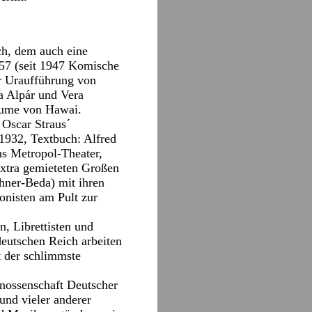
ch, dem auch eine
-57 (seit 1947 Komische
er Uraufführung von
a Alpár und Vera
lume von Hawai.
 Oscar Straus´
 1932, Textbuch: Alfred
s Metropol-Theater,
xtra gemieteten Großen
hner-Beda) mit ihren
nisten am Pult zur
, Librettisten und
eutschen Reich arbeiten
t der schlimmste
nossenschaft Deutscher
und vieler anderer