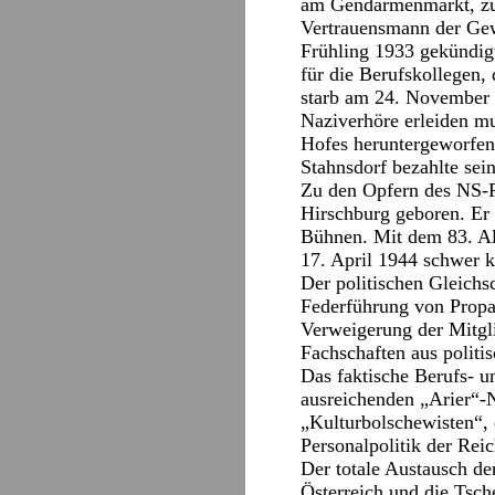
am Gendarmenmarkt, zug
Vertrauensmann der Ge
Frühling 1933 gekündigt
für die Berufskollegen,
starb am 24. November 
Naziverhöre erleiden mu
Hofes heruntergeworfen
Stahnsdorf bezahlte se
Zu den Opfern des NS-R
Hirschburg geboren. Er 
Bühnen. Mit dem 83. Alt
17. April 1944 schwer k
Der politischen Gleichs
Federführung von Propa
Verweigerung der Mitgli
Fachschaften aus politi
Das faktische Berufs- u
ausreichenden „Arier“-
„Kulturbolschewisten“, 
Personalpolitik der Rei
Der totale Austausch de
Österreich und die Tsch