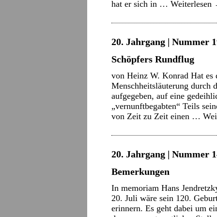
hat er sich in …
Weiterlesen
20. Jahrgang | Nummer 19
Schöpfers Rundflug
von Heinz W. Konrad Hat es d
Menschheitsläuterung durch d
aufgegeben, auf eine gedeihl
„vernunftbegabten“ Teils sei
von Zeit zu Zeit einen …
Wei
20. Jahrgang | Nummer 14 
Bemerkungen
In memoriam Hans Jendretzky 
20. Juli wäre sein 120. Gebu
erinnern. Es geht dabei um ei