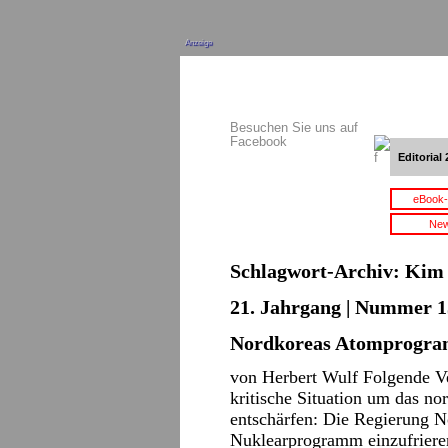
Anzeige
Besuchen Sie uns auf
Facebook
Editorial 
eBook-
New
Schlagwort-Archiv:
Kim 
21. Jahrgang | Nummer 15
Nordkoreas Atomprogram
von Herbert Wulf Folgende V
kritische Situation um das 
entschärfen: Die Regierung N
Nuklearprogramm einzufrieren,