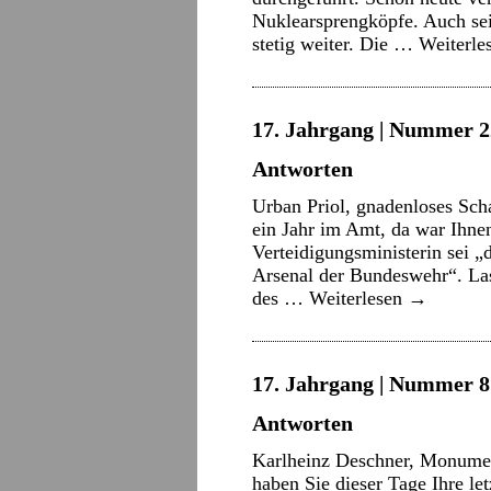
Nuklearsprengköpfe. Auch sei
stetig weiter. Die …
Weiterle
17. Jahrgang | Nummer 22
Antworten
Urban Priol, gnadenloses Sc
ein Jahr im Amt, da war Ihnen
Verteidigungsministerin sei „
Arsenal der Bundeswehr“. Lass
des …
Weiterlesen
→
17. Jahrgang | Nummer 8 
Antworten
Karlheinz Deschner, Monumen
haben Sie dieser Tage Ihre le