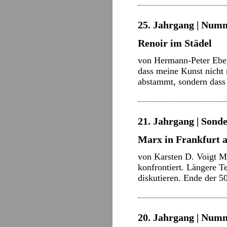
25. Jahrgang | Numm
Renoir im Städel
von Hermann-Peter Eberl
dass meine Kunst nicht
abstammt, sondern dass
21. Jahrgang | Sonde
Marx in Frankfurt
von Karsten D. Voigt M
konfrontiert. Längere T
diskutieren. Ende der 
20. Jahrgang | Numm