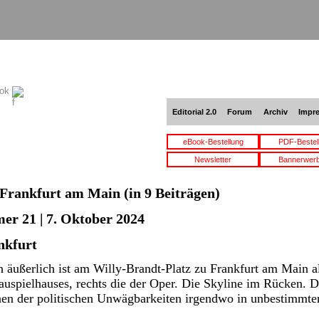
ook
Editorial 2.0
Forum
Archiv
Impr
eBook-Bestellung
PDF-Bestel
Newsletter
Bannerwer
Frankfurt am Main
(in 9 Beiträgen)
er 21 | 7. Oktober 2024
nkfurt
äußerlich ist am Willy-Brandt-Platz zu Frankfurt am Main al
auspielhauses, rechts die der Oper. Die Skyline im Rücken.
en der politischen Unwägbarkeiten irgendwo in unbestimmt