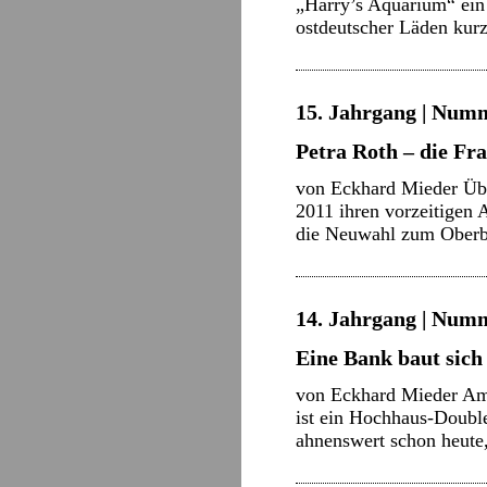
„Harry’s Aquarium“ ein 
ostdeutscher Läden ku
15. Jahrgang | Numme
Petra Roth – die Fr
von Eckhard Mieder Übe
2011 ihren vorzeitigen
die Neuwahl zum Oberbü
14. Jahrgang | Numm
Eine Bank baut sich
von Eckhard Mieder Am 
ist ein Hochhaus-Double
ahnenswert schon heute