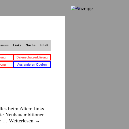
Anzeige
essum
Links
Suche
Inhalt
lung
Datenschutzerklärung
bung
Aus anderen Quellen
les beim Alten: links
 Die Neubauambitionen
er …
Weiterlesen
→