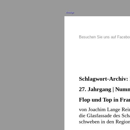
Anzeige
Besuchen Sie uns auf Faceb
Schlagwort-Archiv:
27. Jahrgang | Numm
Flop und Top in Fra
von Joachim Lange Rein 
die Glasfassade des Sch
schweben in den Region