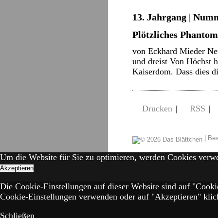
13. Jahrgang | Numm
Plötzliches Phantom
von Eckhard Mieder Neu
und dreist Von Höchst h
Kaiserdom. Dass dies d
Drucken
|
RSS
|
|
Bes
Um die Website für Sie zu optimieren, werden Cookies verw
Akzeptieren
Die Cookie-Einstellungen auf dieser Website sind auf "Cooki
Cookie-Einstellungen verwenden oder auf "Akzeptieren" klick
Schließen