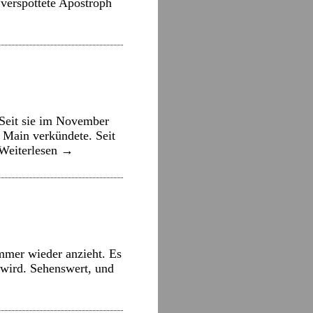
 verspottete Apostroph
 Seit sie im November
 Main verkündete. Seit
Weiterlesen
→
mmer wieder anzieht. Es
 wird. Sehenswert, und