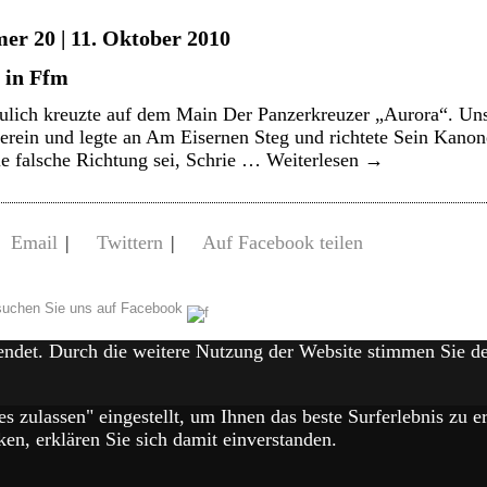
er 20 | 11. Oktober 2010
 in Ffm
lich kreuzte auf dem Main Der Panzerkreuzer „Aurora“. Unsc
erein und legte an Am Eisernen Steg und richtete Sein Kano
ie falsche Richtung sei, Schrie …
Weiterlesen
→
Email
|
Twittern
|
Auf Facebook teilen
uchen Sie uns auf Facebook
endet. Durch die weitere Nutzung der Website stimmen Sie 
es zulassen" eingestellt, um Ihnen das beste Surferlebnis zu
en, erklären Sie sich damit einverstanden.