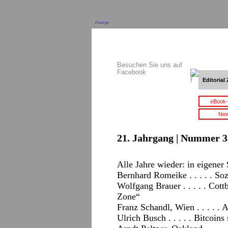
Anzeige
Besuchen Sie uns auf
Facebook
Editorial 
eBook-
New
21. Jahrgang | Nummer 3 
Alle Jahre wieder: in eigener
Bernhard Romeike . . . . . S
Wolfgang Brauer . . . . . Cot
Zone“
Franz Schandl, Wien . . . . . 
Ulrich Busch . . . . . Bitcoins