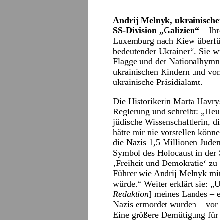
Andrij Melnyk, ukrainische
SS-Division „Galizien“
– Ihr
Luxemburg nach Kiew überführ
bedeutender Ukrainer“. Sie 
Flagge und der Nationalhymne
ukrainischen Kindern und vom
ukrainische Präsidialamt.
Die Historikerin Marta Havrys
Regierung und schreibt: „Heut
jüdische Wissenschaftlerin, d
hätte mir nie vorstellen kön
die Nazis 1,5 Millionen Jud
Symbol des Holocaust in der 
‚Freiheit und Demokratie‘ z
Führer wie Andrij Melnyk mit 
würde.“ Weiter erklärt sie: „U
Redaktion
] meines Landes – 
Nazis ermordet wurden – vor 
Eine größere Demütigung für J