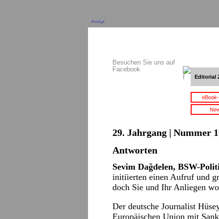
Anzeige
Besuchen Sie uns auf
Facebook
Editorial 
eBook-
New
29. Jahrgang | Nummer 10
Antworten
Sevim Dağdelen, BSW-Politi
initiierten einen Aufruf und 
doch Sie und Ihr Anliegen wo
Der deutsche Journalist Hüs
Europäischen Union mit Sankt