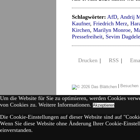
Schlagwörter:
AfD
,
Andrij 
Kaufner
,
Friedrich Merz
,
Har
Kirchen
,
Marilyn Monroe
,
Ma
Pressefreiheit
,
Sevim Dagdel
Drucken
|
RSS
|
Ema
|
Besuchen 
Um die Website für Sie zu optimieren, werden Cookies verw
von Cookies zu.
Weitere Informationen.
Akzeptieren
Die Cookie-Einstellungen auf dieser Website sind auf "Cookie
Wenn Sie diese Website ohne Änderung Ihrer Cookie-Einstell
einverstanden.