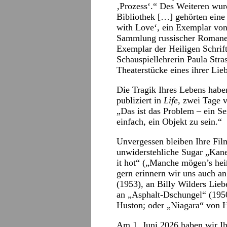
‚Prozess‘.“ Des Weiteren wurd
Bibliothek […] gehörten eine
with Love‘, ein Exemplar von
Sammlung russischer Romane 
Exemplar der Heiligen Schrift
Schauspiellehrerin Paula Stra
Theaterstücke eines ihrer Lie
Die Tragik Ihres Lebens haben
publiziert in
Life
, zwei Tage 
„Das ist das Problem – ein S
einfach, ein Objekt zu sein.“
Unvergessen bleiben Ihre Film
unwiderstehliche Sugar „Kan
it hot“ („Manche mögen’s hei
gern erinnern wir uns auch 
(1953), an Billy Wilders Lieb
an „Asphalt-Dschungel“ (1950
Huston; oder „Niagara“ von 
Am 1. Juni 2026 haben wir Ih