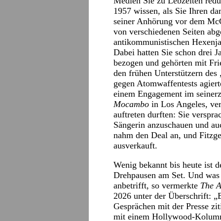
Medien Sie zu Lebzeiten reduz
1957 wissen, als Sie Ihren da
seiner Anhörung vor dem McC
von verschiedenen Seiten abg
antikommunistischen Hexenjag
Dabei hatten Sie schon drei J
bezogen und gehörten mit Fri
den frühen Unterstützern des
gegen Atomwaffentests agiert
einem Engagement im seinerz
Mocambo
in Los Angeles, ver
auftreten durften: Sie verspr
Sängerin anzuschauen und au
nahm den Deal an, und Fitzge
ausverkauft.
Wenig bekannt bis heute ist de
Drehpausen am Set. Und was d
anbetrifft, so vermerkte
The A
2026 unter der Überschrift: „
Gesprächen mit der Presse ziti
mit einem Hollywood-Kolumn