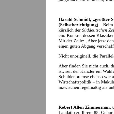
Harald Schmidt, „größter 
(Selbstbezichtigung)
– Beim K
kürzlich der
Süddeutschen Ze
ein. Konkret dessen Klassike
Mit der Zeile: „Aber jetzt de
einen guten Abgang verschaff
Nicht unoriginell, die Parallel
Aber finden Sie nicht auch, 
ist, seit der Kanzler ein Wah
Schuldenbremse ebenso wie au
Wirtschaftspolitik – in Maku
inzwischen regelmäßig als un
Robert Allen Zimmerman, t
Laudatio zu Ihrem 85. Gebur