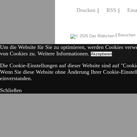
Drucken
|
RSS
|
Ema
|
Besuchen 
Um die Website für Sie zu optimieren, werden Cookies verw
von Cookies zu.
Weitere Informationen.
Akzeptieren
Die Cookie-Einstellungen auf dieser Website sind auf "Cookie
Wenn Sie diese Website ohne Änderung Ihrer Cookie-Einstell
einverstanden.
Schließen