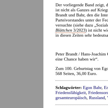
Der vorliegende Band zeigt, 
ist nicht als Ganzes auf Krie
Brandt und Bahr, den die Int
Parteivorstandes unter der Fe
versuchte (siehe dazu „Sozia
Blättchen
3/2023
) ist nicht w
in diesen Zeiten sehr bedeutsa
Peter Brandt / Hans-Joachim
eine Chance haben wir“.
Zum 100. Geburtstag von Ego
568 Seiten, 36,00 Euro.
Schlagwörter:
Egon Bahr
,
En
Friedensfähigkeit
,
Friedensor
gesamteuropäisch
,
Russland
,