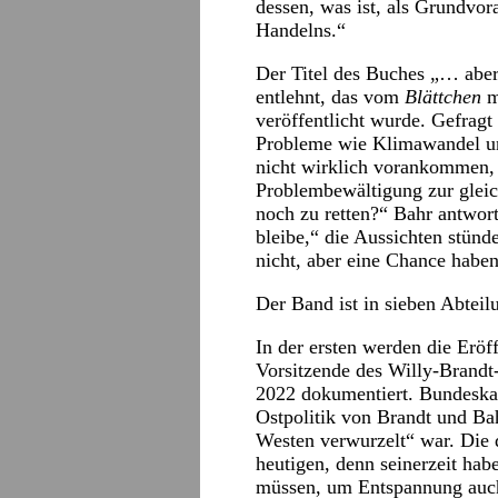
dessen, was ist, als Grundvora
Handelns.“
Der Titel des Buches „… aber
entlehnt, das vom
Blättchen
m
veröffentlicht wurde. Gefragt
Probleme wie Klimawandel un
nicht wirklich vorankommen,
Problembewältigung zur gleich
noch zu retten?“ Bahr antwort
bleibe,“ die Aussichten stünde
nicht, aber eine Chance haben
Der Band ist in sieben Abteil
In der ersten werden die Erö
Vorsitzende des Willy-Brandt
2022 dokumentiert. Bundeskan
Ostpolitik von Brandt und Ba
Westen verwurzelt“ war. Die d
heutigen, denn seinerzeit ha
müssen, um Entspannung auch