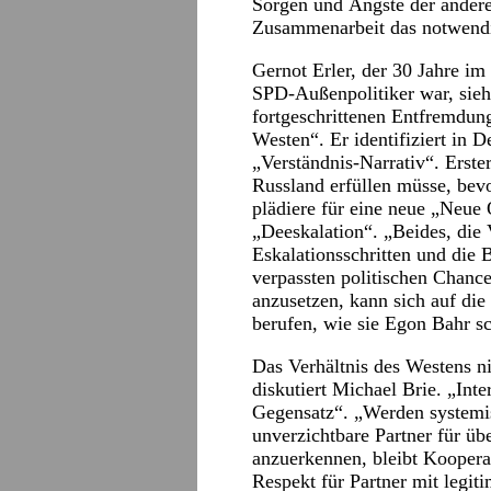
Sorgen und Ängste der andere
Zusammenarbeit das notwendi
Gernot Erler, der 30 Jahre im
SPD-Außenpolitiker war, sieht
fortgeschrittenen Entfremdu
Westen“. Er identifiziert in 
„Verständnis-Narrativ“. Erste
Russland erfüllen müsse, bev
plädiere für eine neue „Neue O
„Deeskalation“. „Beides, die
Eskalationsschritten und die B
verpassten politischen Chan
anzusetzen, kann sich auf die
berufen, wie sie Egon Bahr s
Das Verhältnis des Westens n
diskutiert Michael Brie. „Inte
Gegensatz“. „Werden systemis
unverzichtbare Partner für üb
anzuerkennen, bleibt Koopera
Respekt für Partner mit legit