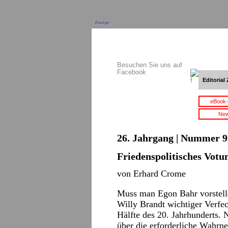
Anzeige
Besuchen Sie uns auf
Facebook
Editorial 
eBook-
New
26. Jahrgang | Nummer 9 
Friedenspolitisches Vot
von Erhard Crome
Muss man Egon Bahr vorstell
Willy Brandt wichtiger Verfec
Hälfte des 20. Jahrhunderts.
über die erforderliche Wahrne