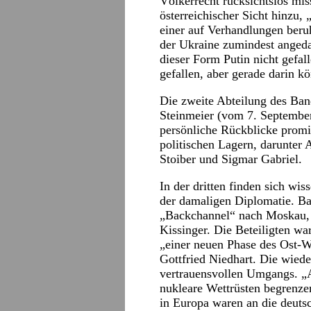
Völkerrecht rücksichtslos mis
österreichischer Sicht hinzu,
einer auf Verhandlungen beruh
der Ukraine zumindest angeda
dieser Form Putin nicht gefall
gefallen, aber gerade darin k
Die zweite Abteilung des Ban
Steinmeier (vom 7. Septembe
persönliche Rückblicke promin
politischen Lagern, darunter 
Stoiber und Sigmar Gabriel.
In der dritten finden sich wis
der damaligen Diplomatie. Bah
„Backchannel“ nach Moskau, 
Kissinger. Die Beteiligten wa
„einer neuen Phase des Ost-We
Gottfried Niedhart. Die wied
vertrauensvollen Umgangs. „A
nukleare Wettrüsten begrenzen
in Europa waren an die deuts