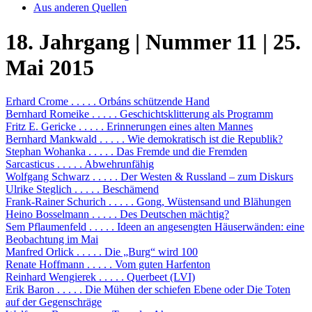
Aus anderen Quellen
18. Jahrgang | Nummer 11 | 25.
Mai 2015
Erhard Crome . . . . . Orbáns schützende Hand
Bernhard Romeike . . . . . Geschichtsklitterung als Programm
Fritz E. Gericke . . . . . Erinnerungen eines alten Mannes
Bernhard Mankwald . . . . . Wie demokratisch ist die Republik?
Stephan Wohanka . . . . . Das Fremde und die Fremden
Sarcasticus . . . . . Abwehrunfähig
Wolfgang Schwarz . . . . . Der Westen & Russland – zum Diskurs
Ulrike Steglich . . . . . Beschämend
Frank-Rainer Schurich . . . . . Gong, Wüstensand und Blähungen
Heino Bosselmann . . . . . Des Deutschen mächtig?
Sem Pflaumenfeld . . . . . Ideen an angesengten Häuserwänden: eine
Beobachtung im Mai
Manfred Orlick . . . . . Die „Burg“ wird 100
Renate Hoffmann . . . . . Vom guten Harfenton
Reinhard Wengierek . . . . . Querbeet (LVI)
Erik Baron . . . . . Die Mühen der schiefen Ebene oder Die Toten
auf der Gegenschräge