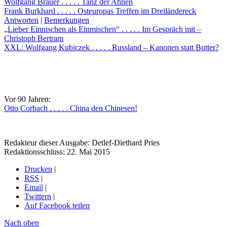
Wolfgang Brauer . . . . . Tanz der Ahnen
Frank Burkhard . . . . . Osteuropas Treffen im Dreiländereck
Antworten
|
Bemerkungen
„Lieber Einnischen als Einmischen“ . . . . . Im Gespräch mit –
Christoph Bertram
XXL: Wolfgang Kubiczek . . . . . Russland – Kanonen statt Butter?
Vor 90 Jahren:
Otto Corbach . . . . . China den Chinesen!
Redakteur dieser Ausgabe: Detlef-Diethard Pries
Redaktionsschluss: 22. Mai 2015
Drucken
|
RSS
|
Email
|
Twittern
|
Auf Facebook teilen
Nach oben