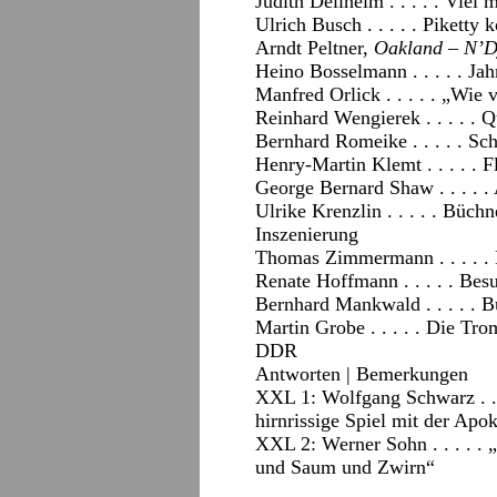
Judith Dellheim . . . . . Vie
Ulrich Busch . . . . . Piketty 
Arndt Peltner,
Oakland – N’
Heino Bosselmann . . . . . Ja
Manfred Orlick . . . . . „Wie
Reinhard Wengierek . . . . . 
Bernhard Romeike . . . . . Sc
Henry-Martin Klemt . . . . . F
George Bernard Shaw . . . . . 
Ulrike Krenzlin . . . . . Bü
Inszenierung
Thomas Zimmermann . . . . . 
Renate Hoffmann . . . . . Be
Bernhard Mankwald . . . . . 
Martin Grobe . . . . . Die Tr
DDR
Antworten
|
Bemerkungen
XXL 1: Wolfgang Schwarz . . 
hirnrissige Spiel mit der Apo
XXL 2: Werner Sohn . . . . .
und Saum und Zwirn“