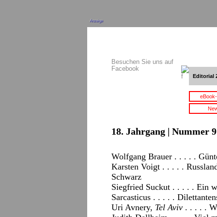
Anzeige
Besuchen Sie uns auf
Facebook
Editorial 
eBook-
New
18. Jahrgang | Nummer 9 
Wolfgang Brauer . . . . . Gün
Karsten Voigt . . . . . Russl
Schwarz
Siegfried Suckut . . . . . Ein
Sarcasticus . . . . . Dilettanten
Uri Avnery,
Tel Aviv
. . . . .