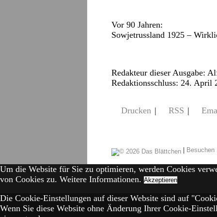
Vor 90 Jahren:
Sowjetrussland 1925 – Wirkli
Redakteur dieser Ausgabe: A
Redaktionsschluss: 24. April
Drucken
|
RSS
|
Ema
|
Besuchen 
Um die Website für Sie zu optimieren, werden Cookies verw
von Cookies zu.
Weitere Informationen.
Akzeptieren
Die Cookie-Einstellungen auf dieser Website sind auf "Cookie
Wenn Sie diese Website ohne Änderung Ihrer Cookie-Einstell