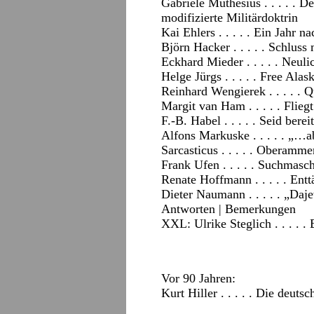
Gabriele Muthesius . . . . . D
modifizierte Militärdoktrin
Kai Ehlers . . . . . Ein Jahr
Björn Hacker . . . . . Schluss
Eckhard Mieder . . . . . Neuli
Helge Jürgs . . . . . Free Alas
Reinhard Wengierek . . . . . Q
Margit van Ham . . . . . Flie
F.-B. Habel . . . . . Seid bereit
Alfons Markuske . . . . . „…a
Sarcasticus . . . . . Oberamm
Frank Ufen . . . . . Suchmasc
Renate Hoffmann . . . . . Ent
Dieter Naumann . . . . . „Daj
Antworten
|
Bemerkungen
XXL: Ulrike Steglich . . . . 
Vor 90 Jahren:
Kurt Hiller . . . . . Die deuts