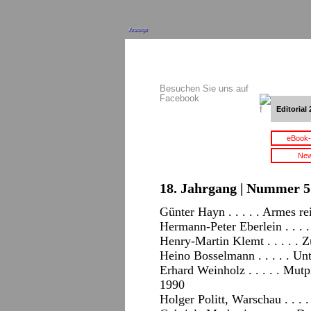
Anzeige
Besuchen Sie uns auf
Facebook
Editorial 
eBook-
New
18. Jahrgang | Nummer 5 
Günter Hayn . . . . . Armes r
Hermann-Peter Eberlein . . . 
Henry-Martin Klemt . . . . . 
Heino Bosselmann . . . . . Un
Erhard Weinholz . . . . . Mut
1990
Holger Politt, Warschau . . . 