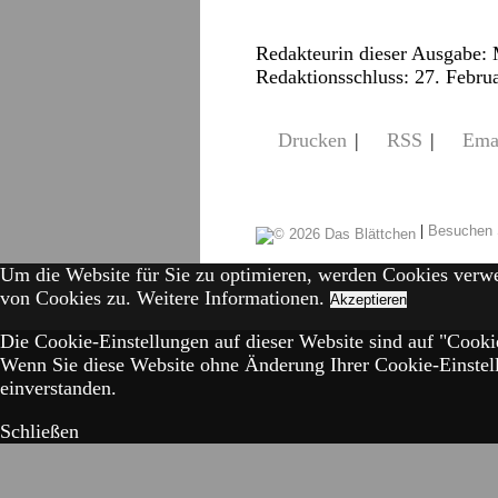
Redakteurin dieser Ausgabe:
Redaktionsschluss: 27. Febru
Drucken
|
RSS
|
Ema
|
Besuchen 
Um die Website für Sie zu optimieren, werden Cookies verw
von Cookies zu.
Weitere Informationen.
Akzeptieren
Die Cookie-Einstellungen auf dieser Website sind auf "Cookie
Wenn Sie diese Website ohne Änderung Ihrer Cookie-Einstell
einverstanden.
Schließen