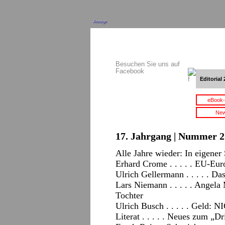
Anzeige
Besuchen Sie uns auf
Facebook
Editorial 
eBook-
New
17. Jahrgang | Nummer 2 
Alle Jahre wieder: In eigener
Erhard Crome . . . . . EU-Eur
Ulrich Gellermann . . . . . D
Lars Niemann . . . . . Angela
Tochter
Ulrich Busch . . . . . Geld:
Literat . . . . . Neues zum „D