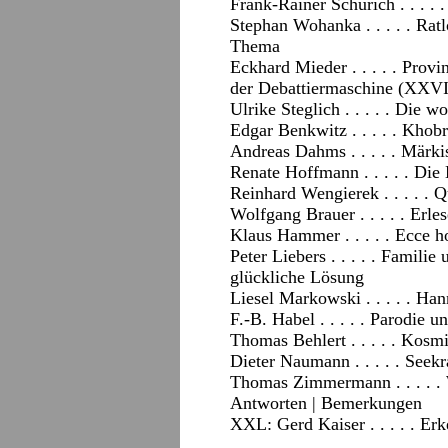
Frank-Rainer Schurich . . . .
Stephan Wohanka . . . . . Ra
Thema
Eckhard Mieder . . . . . Prov
der Debattiermaschine (XXVI
Ulrike Steglich . . . . . Die wo
Edgar Benkwitz . . . . . Kho
Andreas Dahms . . . . . Märk
Renate Hoffmann . . . . . Die
Reinhard Wengierek . . . . .
Wolfgang Brauer . . . . . Erl
Klaus Hammer . . . . . Ecce 
Peter Liebers . . . . . Famili
glückliche Lösung
Liesel Markowski . . . . . Han
F.-B. Habel . . . . . Parodie 
Thomas Behlert . . . . . Kos
Dieter Naumann . . . . . Seek
Thomas Zimmermann . . . . 
Antworten
|
Bemerkungen
XXL: Gerd Kaiser . . . . . Erk